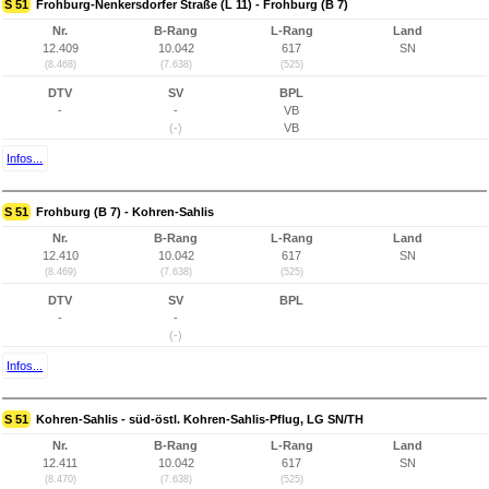
S 51
Frohburg-Nenkersdorfer Straße (L 11) - Frohburg (B 7)
Nr.
B-Rang
L-Rang
Land
12.409
10.042
617
SN
(8.468)
(7.638)
(525)
DTV
SV
BPL
-
-
VB
(-)
VB
Infos...
S 51
Frohburg (B 7) - Kohren-Sahlis
Nr.
B-Rang
L-Rang
Land
12.410
10.042
617
SN
(8.469)
(7.638)
(525)
DTV
SV
BPL
-
-
(-)
Infos...
S 51
Kohren-Sahlis - süd-östl. Kohren-Sahlis-Pflug, LG SN/TH
Nr.
B-Rang
L-Rang
Land
12.411
10.042
617
SN
(8.470)
(7.638)
(525)