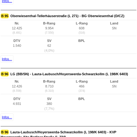
Infos...
B 95
Oberwiesenthal-Tellerhäuserstraße (L 271) - BG Oberwiesenthal (D/CZ)
Nr.
B-Rang
L-Rang
Land
12.425
9.954
608
SN
(8.491)
(7.550)
(516)
DTV
SV
BPL
1.540
62
(4,0%)
Infos...
B 96
LG (BB/SN) - Lauta-Laubusch/Hoyerswerda-Schwarzkollm (L 198/K 6403)
Nr.
B-Rang
L-Rang
Land
12.426
8.710
466
SN
(8.558)
(6.310)
(374)
DTV
SV
BPL
4.931
380
(7,7%)
Infos...
B 96
Lauta-Laubusch/Hoyerswerda-Schwarzkollm (L 198/K 6403) - KVP