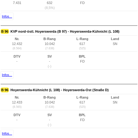
7.431
632
FD
(8,5%)
Infos...
B 96
KVP nord-östl. Hoyerswerda (B 97) - Hoyerswerda-Kühnicht (L 108)
Nr.
B-Rang
L-Rang
Land
12.432
10.042
617
SN
(8.564)
(7.638)
(525)
DTV
SV
BPL
-
-
FD
(-)
Infos...
B 96
Hoyerswerda-Kühnicht (L 108) - Hoyerswerda-Ost (Straße D)
Nr.
B-Rang
L-Rang
Land
12.433
10.042
617
SN
(8.565)
(7.638)
(525)
DTV
SV
BPL
-
-
FD
(-)
Infos...