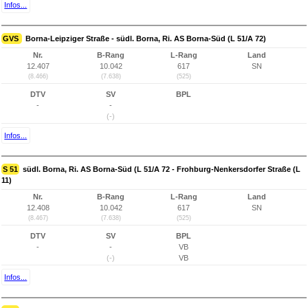
Infos...
GVS
Borna-Leipziger Straße - südl. Borna, Ri. AS Borna-Süd (L 51/A 72)
Nr.
B-Rang
L-Rang
Land
12.407
10.042
617
SN
(8.466)
(7.638)
(525)
DTV
SV
BPL
-
-
(-)
Infos...
S 51
südl. Borna, Ri. AS Borna-Süd (L 51/A 72 - Frohburg-Nenkersdorfer Straße (L
11)
Nr.
B-Rang
L-Rang
Land
12.408
10.042
617
SN
(8.467)
(7.638)
(525)
DTV
SV
BPL
-
-
VB
(-)
VB
Infos...