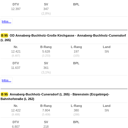
DTV
SV
BPL
12.397
347
(2,8%)
Infos...
B 95
OD Annaberg-Buchholz-Große Kirchgasse - Annaberg-Buchholz-Cunersdorf
(L 265)
Nr.
B-Rang
L-Rang
Land
12.421
5.628
197
SN
(8.487)
(3.253)
(105)
DTV
SV
BPL
11.637
361
(3,1%)
Infos...
B 95
Annaberg-Buchholz-Cunersdorf (L 265) - Bärenstein (Erzgebirge)-
Bahnhofstraße (L 262)
Nr.
B-Rang
L-Rang
Land
12.422
7.804
380
SN
(8.488)
(5.409)
(288)
DTV
SV
BPL
6.807
218