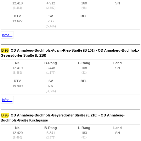
12.418
4.912
160
SN
(8.484)
(2.552)
(68)
DTV
SV
BPL
13.627
736
(5,4%)
Infos...
B 95
OD Annaberg-Buchholz-Adam-Ries-Straße (B 101) - OD Annaberg-Buchholz-
Geyersdorfer Straße (L 218)
Nr.
B-Rang
L-Rang
Land
12.419
3.448
108
SN
(8.485)
(1.177)
(21)
DTV
SV
BPL
19.909
697
(3,5%)
Infos...
B 95
OD Annaberg-Buchholz-Geyersdorfer Straße (L 218) - OD Annaberg-
Buchholz-Große Kirchgasse
Nr.
B-Rang
L-Rang
Land
12.420
5.341
183
SN
(8.486)
(2.971)
(91)