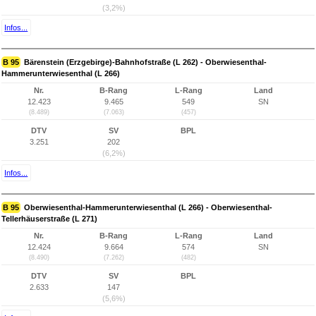
(3,2%)
Infos...
B 95
Bärenstein (Erzgebirge)-Bahnhofstraße (L 262) - Oberwiesenthal-
Hammerunterwiesenthal (L 266)
Nr.
B-Rang
L-Rang
Land
12.423
9.465
549
SN
(8.489)
(7.063)
(457)
DTV
SV
BPL
3.251
202
(6,2%)
Infos...
B 95
Oberwiesenthal-Hammerunterwiesenthal (L 266) - Oberwiesenthal-
Tellerhäuserstraße (L 271)
Nr.
B-Rang
L-Rang
Land
12.424
9.664
574
SN
(8.490)
(7.262)
(482)
DTV
SV
BPL
2.633
147
(5,6%)