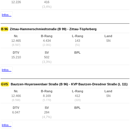
12.226
416
(3,4%)
Infos...
B 96
Zittau-Hammerschmiedtstraße (B 99) - Zittau-Töpferberg
Nr.
B-Rang
L-Rang
Land
12.465
4.434
143
SN
(8.597)
(2.091)
(51)
DTV
SV
BPL
15.210
502
(3,3%)
Infos...
GVS
Bautzen-Hoyerswerdaer Straße (B 96) - KVP Bautzen-Dresdner Straße (L 111)
Nr.
B-Rang
L-Rang
Land
12.466
8.169
412
SN
(8.598)
(5.770)
(320)
DTV
SV
BPL
6.047
284
(4,7%)
Infos...