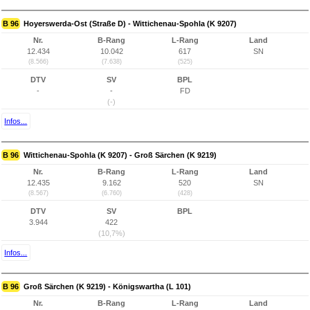
B 96
Hoyerswerda-Ost (Straße D) - Wittichenau-Spohla (K 9207)
Nr.
B-Rang
L-Rang
Land
12.434
10.042
617
SN
(8.566)
(7.638)
(525)
DTV
SV
BPL
-
-
FD
(-)
Infos...
B 96
Wittichenau-Spohla (K 9207) - Groß Särchen (K 9219)
Nr.
B-Rang
L-Rang
Land
12.435
9.162
520
SN
(8.567)
(6.760)
(428)
DTV
SV
BPL
3.944
422
(10,7%)
Infos...
B 96
Groß Särchen (K 9219) - Königswartha (L 101)
Nr.
B-Rang
L-Rang
Land