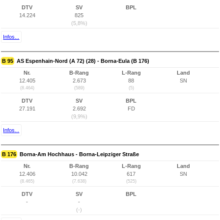
DTV
SV
BPL
14.224
825
(5,8%)
Infos...
B 95
AS Espenhain-Nord (A 72) (28) - Borna-Eula (B 176)
Nr.
B-Rang
L-Rang
Land
12.405
2.673
88
SN
(8.464)
(589)
(5)
DTV
SV
BPL
27.191
2.692
FD
(9,9%)
Infos...
B 176
Borna-Am Hochhaus - Borna-Leipziger Straße
Nr.
B-Rang
L-Rang
Land
12.406
10.042
617
SN
(8.465)
(7.638)
(525)
DTV
SV
BPL
-
-
(-)