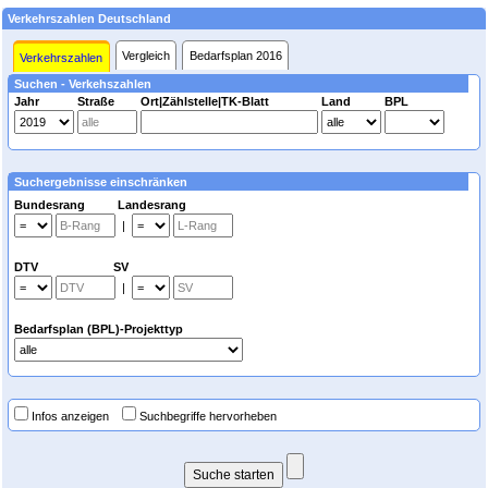
Verkehrszahlen Deutschland
Vergleich
Bedarfsplan 2016
Verkehrszahlen
Suchen - Verkehszahlen
Jahr
Straße
Ort|Zählstelle|TK-Blatt
Land
BPL
Suchergebnisse einschränken
Bundesrang Landesrang
|
DTV SV
|
Bedarfsplan (BPL)-Projekttyp
Infos anzeigen
Suchbegriffe hervorheben