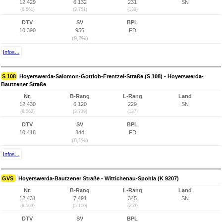
12.429
6.132
231
SN
(8.561)
(3.751)
(139)
DTV
SV
BPL
10.390
956
FD
(9,2%)
Infos...
S 108
Hoyerswerda-Salomon-Gottlob-Frentzel-Straße (S 108) - Hoyerswerda-
Bautzener Straße
Nr.
B-Rang
L-Rang
Land
12.430
6.120
229
SN
(8.562)
(3.739)
(137)
DTV
SV
BPL
10.418
844
FD
(8,1%)
Infos...
GVS
Hoyerswerda-Bautzener Straße - Wittichenau-Spohla (K 9207)
Nr.
B-Rang
L-Rang
Land
12.431
7.491
345
SN
(8.563)
(5.100)
(253)
DTV
SV
BPL