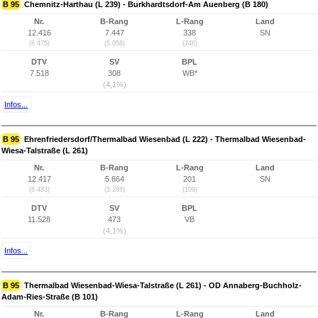
B 95
Chemnitz-Harthau (L 239) - Burkhardtsdorf-Am Auenberg (B 180)
Nr.
B-Rang
L-Rang
Land
12.416
7.447
338
SN
(8.475)
(5.058)
(246)
DTV
SV
BPL
7.518
308
WB*
(4,1%)
Infos...
B 95
Ehrenfriedersdorf/Thermalbad Wiesenbad (L 222) - Thermalbad Wiesenbad-
Wiesa-Talstraße (L 261)
Nr.
B-Rang
L-Rang
Land
12.417
5.664
201
SN
(8.483)
(3.288)
(109)
DTV
SV
BPL
11.528
473
VB
(4,1%)
Infos...
B 95
Thermalbad Wiesenbad-Wiesa-Talstraße (L 261) - OD Annaberg-Buchholz-
Adam-Ries-Straße (B 101)
Nr.
B-Rang
L-Rang
Land