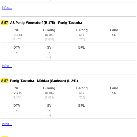
Infos...
S 57
AS Penig-Wernsdorf (B 175) - Penig-Tauscha
Nr.
B-Rang
L-Rang
Land
12.414
10.042
617
SN
(8.473)
(7.638)
(525)
DTV
SV
BPL
-
-
(-)
Infos...
S 57
Penig-Tauscha - Mühlau (Sachsen) (L 241)
Nr.
B-Rang
L-Rang
Land
12.415
10.042
617
SN
(8.474)
(7.638)
(525)
DTV
SV
BPL
-
-
(-)
Infos...