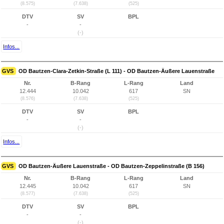
(8.575)
(7.638)
(525)
DTV
SV
BPL
-
-
(-)
Infos...
GVS
OD Bautzen-Clara-Zetkin-Straße (L 111) - OD Bautzen-Äußere Lauenstraße
Nr.
B-Rang
L-Rang
Land
12.444
10.042
617
SN
(8.576)
(7.638)
(525)
DTV
SV
BPL
-
-
(-)
Infos...
GVS
OD Bautzen-Äußere Lauenstraße - OD Bautzen-Zeppelinstraße (B 156)
Nr.
B-Rang
L-Rang
Land
12.445
10.042
617
SN
(8.577)
(7.638)
(525)
DTV
SV
BPL
-
-
(-)