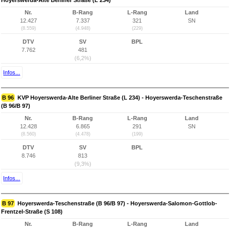
Hoyerswerda-Alte Berliner Straße (L 234)
Nr.
B-Rang
L-Rang
Land
12.427
7.337
321
SN
(8.559)
(4.948)
(229)
DTV
SV
BPL
7.762
481
(6,2%)
Infos...
B 96
KVP Hoyerswerda-Alte Berliner Straße (L 234) - Hoyerswerda-Teschenstraße
(B 96/B 97)
Nr.
B-Rang
L-Rang
Land
12.428
6.865
291
SN
(8.560)
(4.478)
(199)
DTV
SV
BPL
8.746
813
(9,3%)
Infos...
B 97
Hoyerswerda-Teschenstraße (B 96/B 97) - Hoyerswerda-Salomon-Gottlob-
Frentzel-Straße (S 108)
Nr.
B-Rang
L-Rang
Land