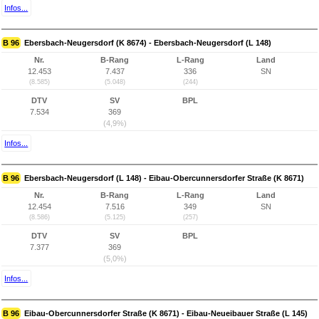
Infos...
B 96
Ebersbach-Neugersdorf (K 8674) - Ebersbach-Neugersdorf (L 148)
Nr.
B-Rang
L-Rang
Land
12.453
7.437
336
SN
(8.585)
(5.048)
(244)
DTV
SV
BPL
7.534
369
(4,9%)
Infos...
B 96
Ebersbach-Neugersdorf (L 148) - Eibau-Obercunnersdorfer Straße (K 8671)
Nr.
B-Rang
L-Rang
Land
12.454
7.516
349
SN
(8.586)
(5.125)
(257)
DTV
SV
BPL
7.377
369
(5,0%)
Infos...
B 96
Eibau-Obercunnersdorfer Straße (K 8671) - Eibau-Neueibauer Straße (L 145)