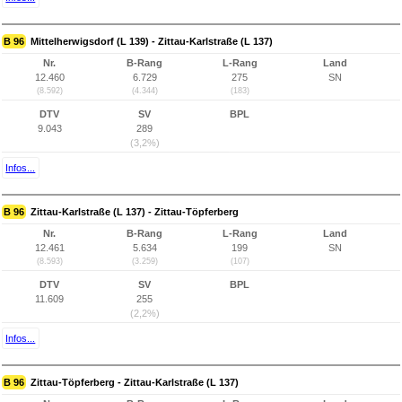
B 96
Mittelherwigsdorf (L 139) - Zittau-Karlstraße (L 137)
Nr.
B-Rang
L-Rang
Land
12.460
6.729
275
SN
(8.592)
(4.344)
(183)
DTV
SV
BPL
9.043
289
(3,2%)
Infos...
B 96
Zittau-Karlstraße (L 137) - Zittau-Töpferberg
Nr.
B-Rang
L-Rang
Land
12.461
5.634
199
SN
(8.593)
(3.259)
(107)
DTV
SV
BPL
11.609
255
(2,2%)
Infos...
B 96
Zittau-Töpferberg - Zittau-Karlstraße (L 137)