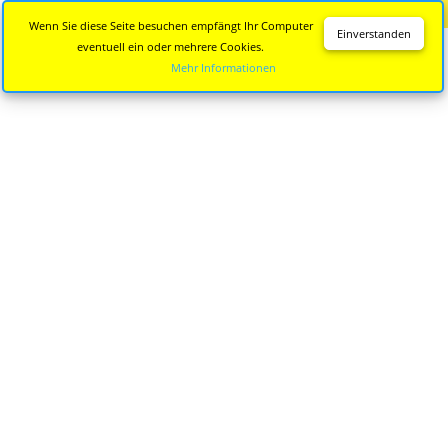
Diese Seite wird nicht mehr aktualisiert.
Zur neuen Seite
Wenn Sie diese Seite besuchen empfängt Ihr Computer
Einverstanden
eventuell ein oder mehrere Cookies.
Mehr Informationen