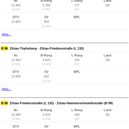
Nr.
B-Rang
L-Rang
Land
12.462
5.250
177
SN
(8.594)
(2.882)
(85)
DTV
SV
BPL
12.661
304
(2,4%)
Infos...
B 96
Zittau-Töpferberg - Zittau-Friedensstraße (L 132)
Nr.
B-Rang
L-Rang
Land
12.463
4.823
154
SN
(8.595)
(2.465)
(62)
DTV
SV
BPL
13.940
432
(3,1%)
Infos...
B 96
Zittau-Friedensstraße (L 132) - Zittau-Hammerschmiedtstraße (B 99)
Nr.
B-Rang
L-Rang
Land
12.464
5.410
190
SN
(8.596)
(3.038)
(98)
DTV
SV
BPL