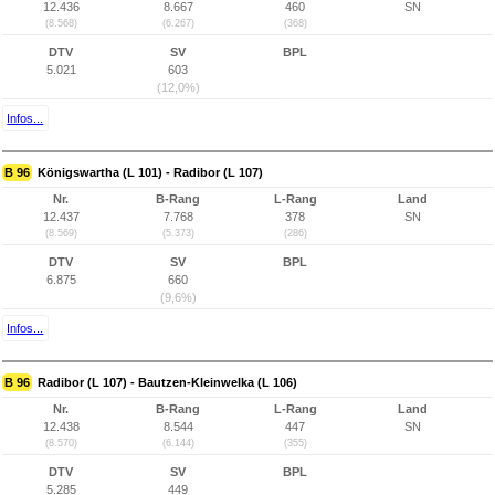
12.436
8.667
460
SN
(8.568)
(6.267)
(368)
DTV
SV
BPL
5.021
603
(12,0%)
Infos...
B 96
Königswartha (L 101) - Radibor (L 107)
Nr.
B-Rang
L-Rang
Land
12.437
7.768
378
SN
(8.569)
(5.373)
(286)
DTV
SV
BPL
6.875
660
(9,6%)
Infos...
B 96
Radibor (L 107) - Bautzen-Kleinwelka (L 106)
Nr.
B-Rang
L-Rang
Land
12.438
8.544
447
SN
(8.570)
(6.144)
(355)
DTV
SV
BPL
5.285
449