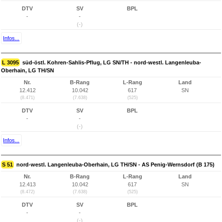
DTV
SV
BPL
-
-
(-)
Infos...
L 3095
süd-östl. Kohren-Sahlis-Pflug, LG SN/TH - nord-westl. Langenleuba-
Oberhain, LG TH/SN
Nr.
B-Rang
L-Rang
Land
12.412
10.042
617
SN
(8.471)
(7.638)
(525)
DTV
SV
BPL
-
-
(-)
Infos...
S 51
nord-westl. Langenleuba-Oberhain, LG TH/SN - AS Penig-Wernsdorf (B 175)
Nr.
B-Rang
L-Rang
Land
12.413
10.042
617
SN
(8.472)
(7.638)
(525)
DTV
SV
BPL
-
-
(-)