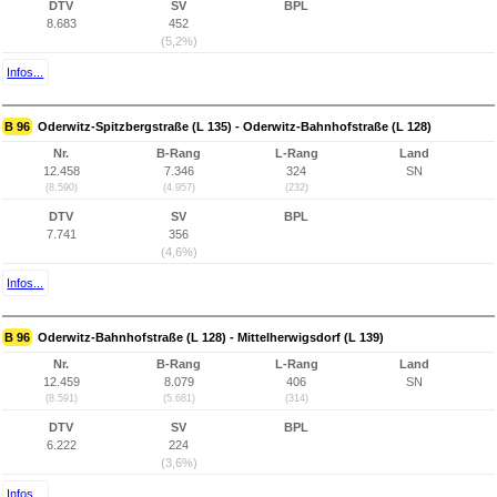
DTV
SV
BPL
8.683
452
(5,2%)
Infos...
B 96
Oderwitz-Spitzbergstraße (L 135) - Oderwitz-Bahnhofstraße (L 128)
Nr.
B-Rang
L-Rang
Land
12.458
7.346
324
SN
(8.590)
(4.957)
(232)
DTV
SV
BPL
7.741
356
(4,6%)
Infos...
B 96
Oderwitz-Bahnhofstraße (L 128) - Mittelherwigsdorf (L 139)
Nr.
B-Rang
L-Rang
Land
12.459
8.079
406
SN
(8.591)
(5.681)
(314)
DTV
SV
BPL
6.222
224
(3,6%)
Infos...