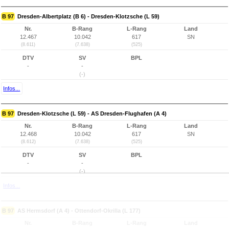
B 97
Dresden-Albertplatz (B 6) - Dresden-Klotzsche (L 59)
Nr.
B-Rang
L-Rang
Land
12.467
10.042
617
SN
(8.611)
(7.638)
(525)
DTV
SV
BPL
-
-
(-)
Infos...
B 97
Dresden-Klotzsche (L 59) - AS Dresden-Flughafen (A 4)
Nr.
B-Rang
L-Rang
Land
12.468
10.042
617
SN
(8.612)
(7.638)
(525)
DTV
SV
BPL
-
-
(-)
Infos...
B 97
AS Hermsdorf (A 4) - Ottendorf-Okrilla (L 177)
Nr.
B-Rang
L-Rang
Land