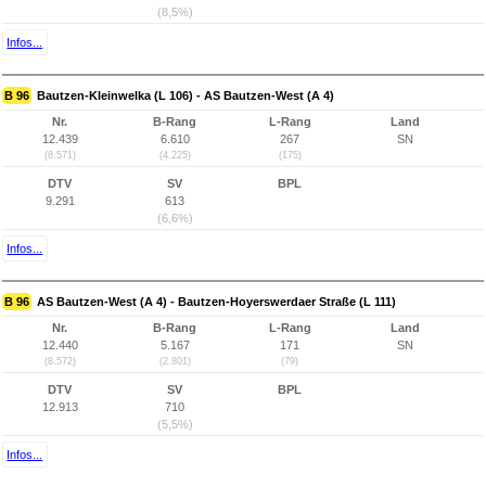
(8,5%)
Infos...
B 96
Bautzen-Kleinwelka (L 106) - AS Bautzen-West (A 4)
Nr.
B-Rang
L-Rang
Land
12.439
6.610
267
SN
(8.571)
(4.225)
(175)
DTV
SV
BPL
9.291
613
(6,6%)
Infos...
B 96
AS Bautzen-West (A 4) - Bautzen-Hoyerswerdaer Straße (L 111)
Nr.
B-Rang
L-Rang
Land
12.440
5.167
171
SN
(8.572)
(2.801)
(79)
DTV
SV
BPL
12.913
710
(5,5%)
Infos...