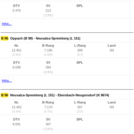
DTV
SV
BPL
5.470
213
(3,9%)
Infos...
B 96
Oppach (B 98) - Neusalza-Spremberg (L 151)
Nr.
B-Rang
L-Rang
Land
12.451
7.195
309
SN
(8.583)
(4.806)
(217)
DTV
SV
BPL
8.038
394
(4,9%)
Infos...
B 96
Neusalza-Spremberg (L 151) - Ebersbach-Neugersdorf (K 8674)
Nr.
B-Rang
L-Rang
Land
12.452
7.170
307
SN
(8.584)
(4.781)
(215)
DTV
SV
BPL
8.091
307
(3,8%)