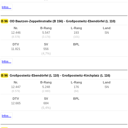
Infos...
B 96
OD Bautzen-Zeppelinstraße (B 156) - Großpostwitz-Ebendörfel (L 110)
Nr.
B-Rang
L-Rang
Land
12.446
5.547
193
SN
(8.578)
(3.174)
(101)
DTV
SV
BPL
11.821
556
(4,7%)
Infos...
B 96
Großpostwitz-Ebendörfel (L 110) - Großpostwitz-Kirchplatz (L 116)
Nr.
B-Rang
L-Rang
Land
12.447
5.248
176
SN
(8.579)
(2.880)
(84)
DTV
SV
BPL
12.665
684
(5,4%)
Infos...