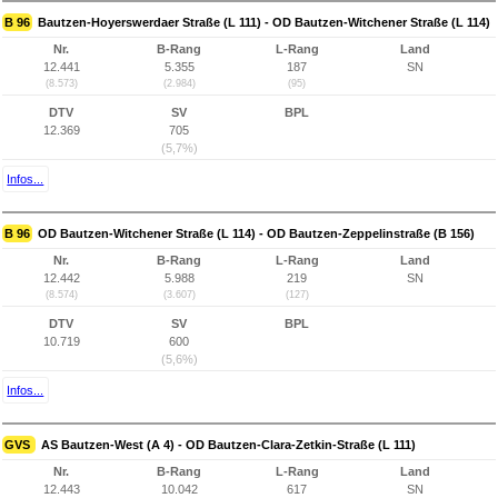
B 96
Bautzen-Hoyerswerdaer Straße (L 111) - OD Bautzen-Witchener Straße (L 114)
Nr.
B-Rang
L-Rang
Land
12.441
5.355
187
SN
(8.573)
(2.984)
(95)
DTV
SV
BPL
12.369
705
(5,7%)
Infos...
B 96
OD Bautzen-Witchener Straße (L 114) - OD Bautzen-Zeppelinstraße (B 156)
Nr.
B-Rang
L-Rang
Land
12.442
5.988
219
SN
(8.574)
(3.607)
(127)
DTV
SV
BPL
10.719
600
(5,6%)
Infos...
GVS
AS Bautzen-West (A 4) - OD Bautzen-Clara-Zetkin-Straße (L 111)
Nr.
B-Rang
L-Rang
Land
12.443
10.042
617
SN