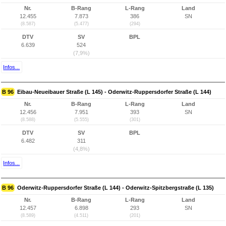
Nr.
B-Rang
L-Rang
Land
12.455
7.873
386
SN
(8.587)
(5.477)
(294)
DTV
SV
BPL
6.639
524
(7,9%)
Infos...
B 96
Eibau-Neueibauer Straße (L 145) - Oderwitz-Ruppersdorfer Straße (L 144)
Nr.
B-Rang
L-Rang
Land
12.456
7.951
393
SN
(8.588)
(5.555)
(301)
DTV
SV
BPL
6.482
311
(4,8%)
Infos...
B 96
Oderwitz-Ruppersdorfer Straße (L 144) - Oderwitz-Spitzbergstraße (L 135)
Nr.
B-Rang
L-Rang
Land
12.457
6.898
293
SN
(8.589)
(4.511)
(201)