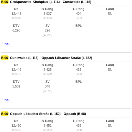
B 96
Großpostwitz-Kirchplatz (L 116) - Cunewalde (L 115)
Nr.
B-Rang
L-Rang
Land
12.448
8.037
404
SN
(8.580)
(5.639)
(312)
DTV
SV
BPL
6.298
296
(4,7%)
Infos...
B 96
Cunewalde (L 115) - Oppach-Löbacher Straße (L 152)
Nr.
B-Rang
L-Rang
Land
12.449
8.425
433
SN
(8.581)
(6.025)
(341)
DTV
SV
BPL
5.531
348
(6,3%)
Infos...
B 96
Oppach-Löbacher Straße (L 152) - Oppach (B 98)
Nr.
B-Rang
L-Rang
Land
12.450
8.451
436
SN
(8.582)
(6.051)
(344)