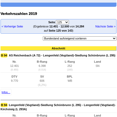
Verkehrszahlen 2019
Seite
< Vorherige Seite
(Ergebnisse
12.401
-
12.500
von
14.284
Nächste Seite >
auf
Seite 125 von 143
)
Abschnitt
B 94
AS Reichenbach (A 72) - Lengenfeld (Vogtland)-Siedlung Schönbrunn (L 295)
Nr.
B-Rang
L-Rang
Land
12.401
6.398
252
SN
(8.460)
(4.014)
(160)
DTV
SV
BPL
9.770
606
WB
(6,2%)
Infos...
B 94
Lengenfeld (Vogtland)-Siedlung Schönbrunn (L 295) - Lengenfeld (Vogtland)-
Kirchsteig (L 293A)
Nr.
B-Rang
L-Rang
Land