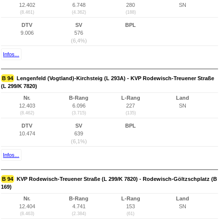
12.402
6.748
280
SN
(8.461)
(4.362)
(188)
DTV
SV
BPL
9.006
576
(6,4%)
Infos...
B 94
Lengenfeld (Vogtland)-Kirchsteig (L 293A) - KVP Rodewisch-Treuener Straße
(L 299/K 7820)
Nr.
B-Rang
L-Rang
Land
12.403
6.096
227
SN
(8.462)
(3.715)
(135)
DTV
SV
BPL
10.474
639
(6,1%)
Infos...
B 94
KVP Rodewisch-Treuener Straße (L 299/K 7820) - Rodewisch-Göltzschplatz (B
169)
Nr.
B-Rang
L-Rang
Land
12.404
4.741
153
SN
(8.463)
(2.384)
(61)