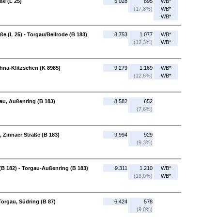
ße (L 25)
5.028
895
WB*
(17,8%)
WB*
WB*
e (L 25) - Torgau/Beilrode (B 183)
8.753
1.077
WB*
(12,3%)
WB*
hna-Klitzschen (K 8985)
9.279
1.169
WB*
(12,6%)
WB*
gau, Außenring (B 183)
8.582
652
(7,6%)
, Zinnaer Straße (B 183)
9.994
929
(9,3%)
B 182) - Torgau-Außenring (B 183)
9.311
1.210
WB*
(13,0%)
WB*
Torgau, Südring (B 87)
6.424
578
(9,0%)