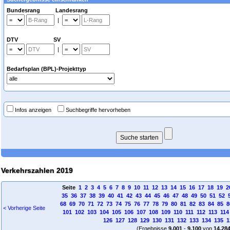
Bundesrang Landesrang
|
DTV SV
|
Bedarfsplan (BPL)-Projekttyp
Infos anzeigen
Suchbegriffe hervorheben
Verkehrszahlen 2019
Seite
1
2
3
4
5
6
7
8
9
10
11
12
13
14
15
16
17
18
19
2
35
36
37
38
39
40
41
42
43
44
45
46
47
48
49
50
51
52
68
69
70
71
72
73
74
75
76
77
78
79
80
81
82
83
84
85
8
< Vorherige Seite
101
102
103
104
105
106
107
108
109
110
111
112
113
114
126
127
128
129
130
131
132
133
134
135
1
(Ergebnisse
9.001
-
9.100
von
14.28