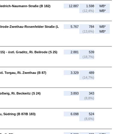
riedrich-Naumann-Straße (B 182)
12.887
1.598
WB*
(12,4%)
WB*
eilrode-Zwethau-Rosenfelder Straße (L
5.767
784
WB*
(13,6%)
WB*
) - östl. Graditz, Ri. Beilrode (S 25)
2.881
539
(18,7%)
östl. Torgau, Ri. Zwethau (B 87)
3.329
489
(14,7%)
oßwig, Ri. Beckwitz (S 24)
3.893
343
(8,8%)
u, Südring (B 87/B 183)
6.098
524
(8,6%)