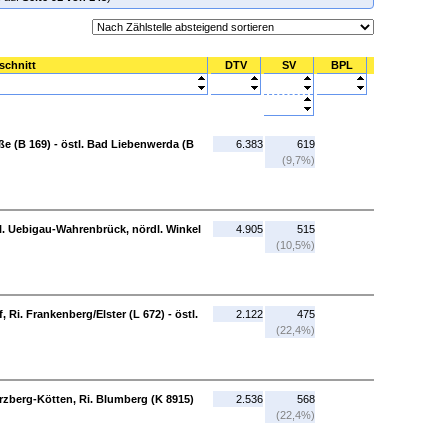
schnitt
DTV
SV
BPL
 (B 169) - östl. Bad Liebenwerda (B
6.383
619
(9,7%)
tl. Uebigau-Wahrenbrück, nördl. Winkel
4.905
515
(10,5%)
i. Frankenberg/Elster (L 672) - östl.
2.122
475
(22,4%)
rzberg-Kötten, Ri. Blumberg (K 8915)
2.536
568
(22,4%)