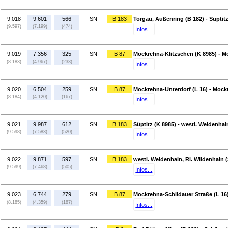
9.018
9.601
566
SN
B 183
Torgau, Außenring (B 182) - Süptitz
(9.597)
(7.199)
(474)
Infos...
9.019
7.356
325
SN
B 87
Mockrehna-Klitzschen (K 8985) - M
(8.183)
(4.967)
(233)
Infos...
9.020
6.504
259
SN
B 87
Mockrehna-Unterdorf (L 16) - Mockr
(8.184)
(4.120)
(167)
Infos...
9.021
9.987
612
SN
B 183
Süptitz (K 8985) - westl. Weidenhai
(9.598)
(7.583)
(520)
Infos...
9.022
9.871
597
SN
B 183
westl. Weidenhain, Ri. Wildenhain 
(9.599)
(7.468)
(505)
Infos...
9.023
6.744
279
SN
B 87
Mockrehna-Schildauer Straße (L 16
(8.185)
(4.359)
(187)
Infos...