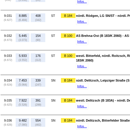
(852)
(1.052)
(21)
Infos...
9.031
8.885
408
ST
B 184
nördl. Rödgen, LG SN/ST - nördl. P
(9.627)
(6.484)
(342)
Infos...
9.032
5.445
154
ST
B 100
AS Brehna-Ost (B 183/K 2060) - AS H
(8.673)
(3.073)
(90)
Infos...
9.033
5.933
176
ST
B 100
westl. Bitterfeld, nördl. Roitzsch, 
(8.672)
(3.552)
(112)
183/K 2060)
Infos...
9.034
7.453
339
SN
B 184
südl. Delitzsch, Leipziger Straße (S
(9.624)
(5.064)
(247)
Infos...
9.035
7.922
391
SN
B 184
westl. Delitzsch (B 183A) - nördl. D
(9.625)
(5.526)
(299)
Infos...
9.036
9.482
554
SN
B 184
nördl. Delitzsch, Bitterfelder Stra
(9.626)
(7.080)
(462)
Infos...