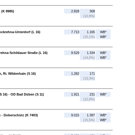
 (K 8985)
2.828
308
(10,9%)
ockrehna-Unterdorf (L 16)
7.713
1.165
WB*
(15,1%)
WB*
ehna-Schildauer Straße (L 16)
9.529
1.334
WB*
(14,0%)
WB*
n, Ri. Wildenhain (S 16)
1.282
171
(13,3%)
(S 16) - OD Bad Düben (S 11)
1.921
231
WB*
(12,0%)
) - Doberschütz (K 7403)
9.015
1.397
WB*
(15,5%)
WB*