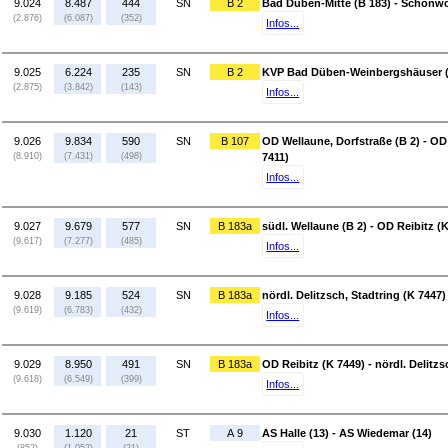
9.024
8.487
444
SN
B 2
Bad Düben-Mitte (B 183) - Schönwö
(2.876)
(6.087)
(352)
Infos...
9.025
6.224
235
SN
B 2
KVP Bad Düben-Weinbergshäuser (B
(2.875)
(3.842)
(143)
Infos...
9.026
9.834
590
SN
B 107
OD Wellaune, Dorfstraße (B 2) - OD
(8.910)
(7.431)
(498)
7411)
Infos...
9.027
9.679
577
SN
B 183a
südl. Wellaune (B 2) - OD Reibitz (
(9.617)
(7.277)
(485)
Infos...
9.028
9.185
524
SN
B 183a
nördl. Delitzsch, Stadtring (K 7447)
(9.619)
(6.783)
(432)
Infos...
9.029
8.950
491
SN
B 183a
OD Reibitz (K 7449) - nördl. Delitzs
(9.618)
(6.549)
(399)
Infos...
9.030
1.120
21
ST
A 9
AS Halle (13) - AS Wiedemar (14)