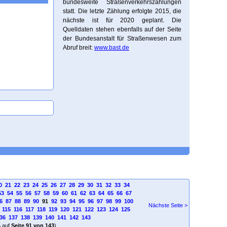
bundesweite Straßenverkehrszählungen
statt. Die letzte Zählung erfolgte 2015, die
nächste ist für 2020 geplant. Die
Quelldaten stehen ebenfalls auf der Seite
der Bundesanstalt für Straßenwesen zum
Abruf breit:
www.bast.de
0
21
22
23
24
25
26
27
28
29
30
31
32
33
34
53
54
55
56
57
58
59
60
61
62
63
64
65
66
67
6
87
88
89
90
91
92
93
94
95
96
97
98
99
100
Nächste Seite >
115
116
117
118
119
120
121
122
123
124
125
36
137
138
139
140
141
142
143
4
auf
Seite 91 von 143
)