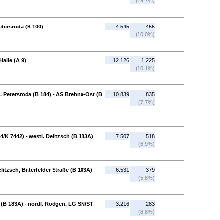
(19,7%)
etersroda (B 100)
4.545
455
(10,0%)
alle (A 9)
12.126
1.225
(10,1%)
Ri. Petersroda (B 184) - AS Brehna-Ost (B
10.839
835
(7,7%)
 4/K 7442) - westl. Delitzsch (B 183A)
7.507
518
(6,9%)
elitzsch, Bitterfelder Straße (B 183A)
6.531
379
(5,8%)
ße (B 183A) - nördl. Rödgen, LG SN/ST
3.216
283
(8,8%)