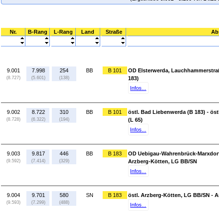
Nr.
B-Rang
L-Rang
Land
Straße
Ab
9.001
7.998
254
BB
B 101
OD Elsterwerda, Lauchhammerstraße
(8.727)
(5.601)
(138)
183)
Infos...
9.002
8.722
310
BB
B 101
östl. Bad Liebenwerda (B 183) - ös
(8.728)
(6.322)
(194)
(L 65)
Infos...
9.003
9.817
446
BB
B 183
OD Uebigau-Wahrenbrück-Marxdorf, R
(9.592)
(7.414)
(329)
Arzberg-Kötten, LG BB/SN
Infos...
9.004
9.701
580
SN
B 183
östl. Arzberg-Kötten, LG BB/SN - A
(9.593)
(7.299)
(488)
Infos...