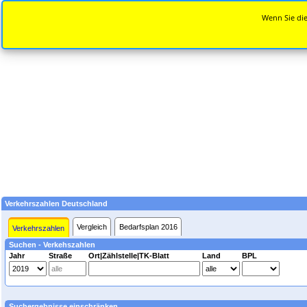
Wenn Sie die
Verkehrszahlen Deutschland
Vergleich
Bedarfsplan 2016
Verkehrszahlen
Suchen - Verkehszahlen
Jahr
Straße
Ort|Zählstelle|TK-Blatt
Land
BPL
Suchergebnisse einschränken