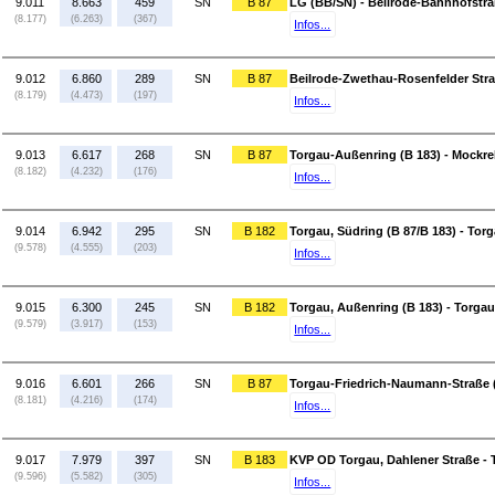
9.011
8.663
459
SN
B 87
LG (BB/SN) - Beilrode-Bahnhofstra
(8.177)
(6.263)
(367)
Infos...
9.012
6.860
289
SN
B 87
Beilrode-Zwethau-Rosenfelder Straß
(8.179)
(4.473)
(197)
Infos...
9.013
6.617
268
SN
B 87
Torgau-Außenring (B 183) - Mockre
(8.182)
(4.232)
(176)
Infos...
9.014
6.942
295
SN
B 182
Torgau, Südring (B 87/B 183) - Tor
(9.578)
(4.555)
(203)
Infos...
9.015
6.300
245
SN
B 182
Torgau, Außenring (B 183) - Torgau
(9.579)
(3.917)
(153)
Infos...
9.016
6.601
266
SN
B 87
Torgau-Friedrich-Naumann-Straße (
(8.181)
(4.216)
(174)
Infos...
9.017
7.979
397
SN
B 183
KVP OD Torgau, Dahlener Straße - 
(9.596)
(5.582)
(305)
Infos...