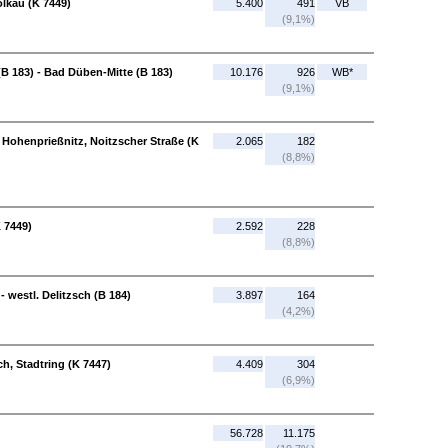
lkau (K 7449)
5.400
491
VB
(9,1%)
 183) - Bad Düben-Mitte (B 183)
10.176
926
WB*
(9,1%)
 Hohenprießnitz, Noitzscher Straße (K
2.065
182
(8,8%)
K 7449)
2.592
228
(8,8%)
 - westl. Delitzsch (B 184)
3.897
164
(4,2%)
ch, Stadtring (K 7447)
4.409
304
(6,9%)
56.728
11.175