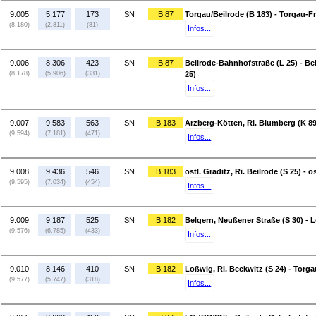
9.005
5.177
173
SN
B 87
Torgau/Beilrode (B 183) - Torgau-F
(8.180)
(2.811)
(81)
Infos...
9.006
8.306
423
SN
B 87
Beilrode-Bahnhofstraße (L 25) - B
(8.178)
(5.906)
(331)
25)
Infos...
9.007
9.583
563
SN
B 183
Arzberg-Kötten, Ri. Blumberg (K 8915
(9.594)
(7.181)
(471)
Infos...
9.008
9.436
546
SN
B 183
östl. Graditz, Ri. Beilrode (S 25) - 
(9.595)
(7.034)
(454)
Infos...
9.009
9.187
525
SN
B 182
Belgern, Neußener Straße (S 30) - L
(9.576)
(6.785)
(433)
Infos...
9.010
8.146
410
SN
B 182
Loßwig, Ri. Beckwitz (S 24) - Torga
(9.577)
(5.747)
(318)
Infos...