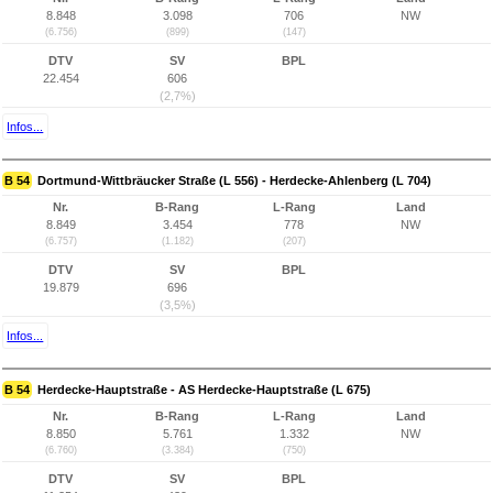
8.848
3.098
706
NW
(6.756)
(899)
(147)
DTV
SV
BPL
22.454
606
(2,7%)
Infos...
B 54
Dortmund-Wittbräucker Straße (L 556) - Herdecke-Ahlenberg (L 704)
Nr.
B-Rang
L-Rang
Land
8.849
3.454
778
NW
(6.757)
(1.182)
(207)
DTV
SV
BPL
19.879
696
(3,5%)
Infos...
B 54
Herdecke-Hauptstraße - AS Herdecke-Hauptstraße (L 675)
Nr.
B-Rang
L-Rang
Land
8.850
5.761
1.332
NW
(6.760)
(3.384)
(750)
DTV
SV
BPL