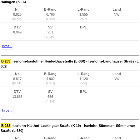
Halingen (K 16)
Nr.
B-Rang
L-Rang
Land
8.816
6.766
1.555
NW
(10.535)
(4.380)
(972)
DTV
SV
BPL
8.949
931
(10,4%)
Infos...
B 233
Iserlohn-Iserlohner Heide-Baarstraße (L 680) - Iserlohn-Landhauser Straße (L
682)
Nr.
B-Rang
L-Rang
Land
8.817
4.902
1.120
NW
(10.541)
(2.542)
(540)
DTV
SV
BPL
13.663
656
(4,8%)
Infos...
B 233
Iserlohn-Kalthof-Leckingser Straße (K 19) - Iserlohn-Sümmern-Sümmerner
Straße (L 680)
Nr.
B-Rang
L-Rang
Land