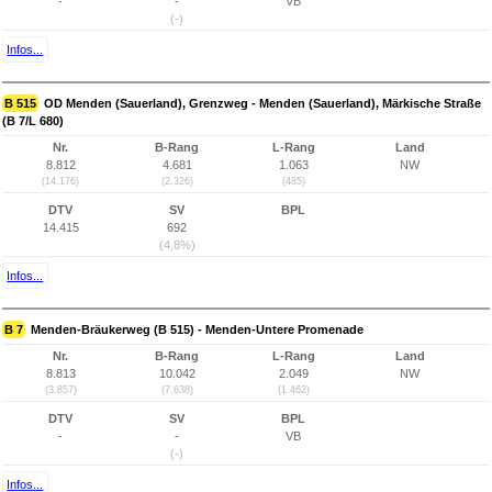
-
-
VB
(-)
Infos...
B 515
OD Menden (Sauerland), Grenzweg - Menden (Sauerland), Märkische Straße
(B 7/L 680)
Nr.
B-Rang
L-Rang
Land
8.812
4.681
1.063
NW
(14.176)
(2.326)
(485)
DTV
SV
BPL
14.415
692
(4,8%)
Infos...
B 7
Menden-Bräukerweg (B 515) - Menden-Untere Promenade
Nr.
B-Rang
L-Rang
Land
8.813
10.042
2.049
NW
(3.857)
(7.638)
(1.462)
DTV
SV
BPL
-
-
VB
(-)
Infos...