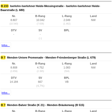
B 233
Iserlohn-Iserlohner Heide-Messingstraße - Iserlohn-Iserlohner Heide-
Baarstraße (L 680)
Nr.
B-Rang
L-Rang
Land
8.807
10.042
2.049
NW
(10.540)
(7.638)
(1.462)
DTV
SV
BPL
-
-
(-)
Infos...
B 7
Menden-Untere Promenade - Menden-Fröndenberger Straße (L 679)
Nr.
B-Rang
L-Rang
Land
8.808
4.752
1.083
NW
(3.859)
(2.395)
(504)
DTV
SV
BPL
14.184
667
VB
(4,7%)
Infos...
B 7
Menden-Balver Straße (K 21) - Menden-Bräukerweg (B 515)
Nr.
B-Rang
L-Rang
Land