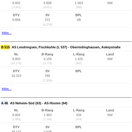
8.802
6.808
1.563
NW
(3.862)
(4.421)
(980)
DTV
SV
BPL
8.858
372
VB
(4,2%)
Infos...
B 515
AS Lendringsen, Fischkuhle (L 537) - Oberrödinghausen, Askeystraße
Nr.
B-Rang
L-Rang
Land
8.803
6.159
1.425
NW
(14.178)
(3.778)
(842)
DTV
SV
BPL
10.323
785
(7,6%)
Infos...
A 46
AS Neheim-Süd (63) - AS Hüsten (64)
Nr.
B-Rang
L-Rang
Land
8.804
1.463
434
NW
(1.683)
(1.356)
(414)
DTV
SV
BPL
48.142
2.648