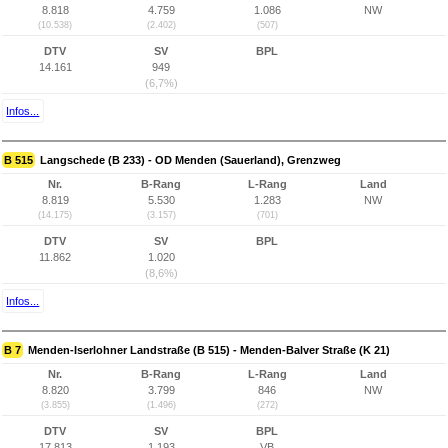
8.818
4.759
1.086
NW
(10.538)
(2.402)
(507)
DTV
SV
BPL
14.161
949
(6,7%)
Infos...
B 515
Langschede (B 233) - OD Menden (Sauerland), Grenzweg
Nr.
B-Rang
L-Rang
Land
8.819
5.530
1.283
NW
(14.175)
(3.157)
(701)
DTV
SV
BPL
11.862
1.020
(8,6%)
Infos...
B 7
Menden-Iserlohner Landstraße (B 515) - Menden-Balver Straße (K 21)
Nr.
B-Rang
L-Rang
Land
8.820
3.799
846
NW
(3.855)
(1.496)
(272)
DTV
SV
BPL
17.813
1.193
VB