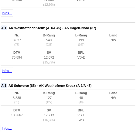
(12,9%)
Infos...
A 1
AK Westhofener Kreuz (A 1/A 45) - AS Hagen-Nord (87)
Nr.
B-Rang
L-Rang
Land
8.837
540
199
NW
(77)
(523)
(197)
DTV
SV
BPL
76.894
12.072
VB-E
(15,7%)
Infos...
A 1
AS Schwerte (85) - AK Westhofener Kreuz (A 1/A 45)
Nr.
B-Rang
L-Rang
Land
8.838
127
48
NW
(76)
(127)
(48)
DTV
SV
BPL
108.667
17.713
VB-E
(16,3%)
WB
Infos...