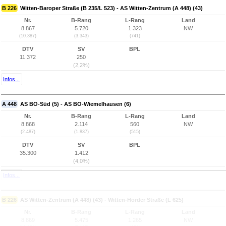
B 226
Witten-Baroper Straße (B 235/L 523) - AS Witten-Zentrum (A 448) (43)
Nr.
B-Rang
L-Rang
Land
8.867
5.720
1.323
NW
(10.387)
(3.343)
(741)
DTV
SV
BPL
11.372
250
(2,2%)
Infos...
A 448
AS BO-Süd (5) - AS BO-Wiemelhausen (6)
Nr.
B-Rang
L-Rang
Land
8.868
2.114
560
NW
(2.487)
(1.837)
(515)
DTV
SV
BPL
35.300
1.412
(4,0%)
Infos...
B 226
AS Witten-Zentrum (A 448) (43) - Witten-Hörder Straße (L 625)
Nr.
B-Rang
L-Rang
Land
8.869
5.475
1.265
NW