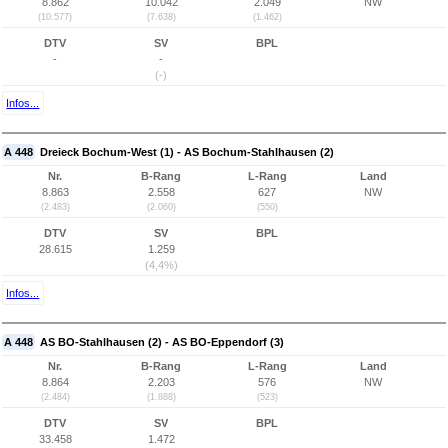
8.862
10.042
2.049
NW
(10.577)
(7.638)
(1.462)
DTV
SV
BPL
-
-
(-)
Infos...
A 448
Dreieck Bochum-West (1) - AS Bochum-Stahlhausen (2)
Nr.
B-Rang
L-Rang
Land
8.863
2.558
627
NW
(2.483)
(2.060)
(550)
DTV
SV
BPL
28.615
1.259
(4,4%)
Infos...
A 448
AS BO-Stahlhausen (2) - AS BO-Eppendorf (3)
Nr.
B-Rang
L-Rang
Land
8.864
2.203
576
NW
(2.484)
(1.888)
(523)
DTV
SV
BPL
33.458
1.472