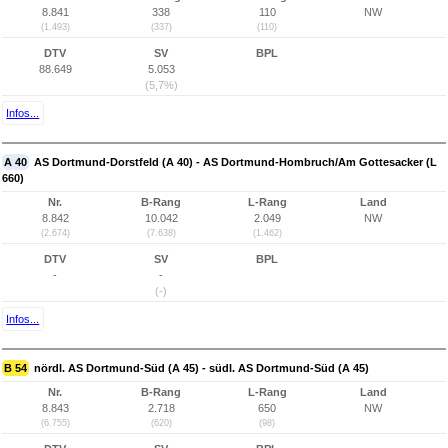
8.841
338
110
NW
(1.493)
(337)
(110)
DTV
SV
BPL
88.649
5.053
(5,7%)
Infos...
A 40
AS Dortmund-Dorstfeld (A 40) - AS Dortmund-Hombruch/Am Gottesacker (L
660)
Nr.
B-Rang
L-Rang
Land
8.842
10.042
2.049
NW
(2.674)
(7.638)
(1.462)
DTV
SV
BPL
-
-
(-)
Infos...
B 54
nördl. AS Dortmund-Süd (A 45) - südl. AS Dortmund-Süd (A 45)
Nr.
B-Rang
L-Rang
Land
8.843
2.718
650
NW
(6.755)
(620)
(98)