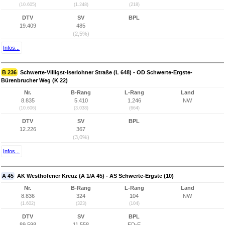
(10.605)
(1.248)
(218)
DTV
SV
BPL
19.409
485
(2,5%)
Infos...
B 236
Schwerte-Villigst-Iserlohner Straße (L 648) - OD Schwerte-Ergste-
Bürenbrucher Weg (K 22)
Nr.
B-Rang
L-Rang
Land
8.835
5.410
1.246
NW
(10.606)
(3.038)
(664)
DTV
SV
BPL
12.226
367
(3,0%)
Infos...
A 45
AK Westhofener Kreuz (A 1/A 45) - AS Schwerte-Ergste (10)
Nr.
B-Rang
L-Rang
Land
8.836
324
104
NW
(1.602)
(323)
(104)
DTV
SV
BPL
89.598
11.558
FD-E