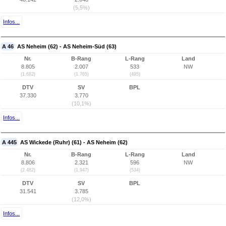
(5,5%)
Infos...
A 46
AS Neheim (62) - AS Neheim-Süd (63)
Nr.
B-Rang
L-Rang
Land
8.805
2.007
533
NW
(1.682)
(1.765)
(495)
DTV
SV
BPL
37.330
3.770
(10,1%)
Infos...
A 445
AS Wickede (Ruhr) (61) - AS Neheim (62)
Nr.
B-Rang
L-Rang
Land
8.806
2.321
596
NW
(2.482)
(1.947)
(534)
DTV
SV
BPL
31.541
3.785
(12,0%)
Infos...