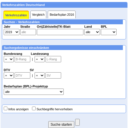
Verkehrszahlen Deutschland
Vergleich
Bedarfsplan 2016
Verkehrszahlen
Suchen - Verkehszahlen
Jahr
Straße
Ort|Zählstelle|TK-Blatt
Land
BPL
Suchergebnisse einschränken
Bundesrang Landesrang
|
DTV SV
|
Bedarfsplan (BPL)-Projekttyp
Infos anzeigen
Suchbegriffe hervorheben