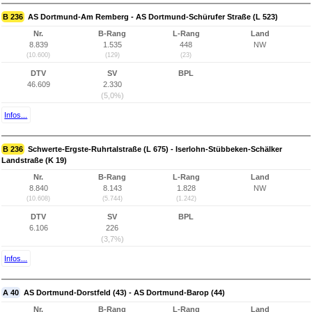
B 236
AS Dortmund-Am Remberg - AS Dortmund-Schürufer Straße (L 523)
Nr.
B-Rang
L-Rang
Land
8.839
1.535
448
NW
(10.600)
(129)
(23)
DTV
SV
BPL
46.609
2.330
(5,0%)
Infos...
B 236
Schwerte-Ergste-Ruhrtalstraße (L 675) - Iserlohn-Stübbeken-Schälker
Landstraße (K 19)
Nr.
B-Rang
L-Rang
Land
8.840
8.143
1.828
NW
(10.608)
(5.744)
(1.242)
DTV
SV
BPL
6.106
226
(3,7%)
Infos...
A 40
AS Dortmund-Dorstfeld (43) - AS Dortmund-Barop (44)
Nr.
B-Rang
L-Rang
Land