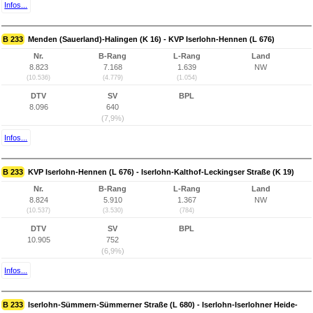
Infos...
B 233
Menden (Sauerland)-Halingen (K 16) - KVP Iserlohn-Hennen (L 676)
Nr.
B-Rang
L-Rang
Land
8.823
7.168
1.639
NW
(10.536)
(4.779)
(1.054)
DTV
SV
BPL
8.096
640
(7,9%)
Infos...
B 233
KVP Iserlohn-Hennen (L 676) - Iserlohn-Kalthof-Leckingser Straße (K 19)
Nr.
B-Rang
L-Rang
Land
8.824
5.910
1.367
NW
(10.537)
(3.530)
(784)
DTV
SV
BPL
10.905
752
(6,9%)
Infos...
B 233
Iserlohn-Sümmern-Sümmerner Straße (L 680) - Iserlohn-Iserlohner Heide-