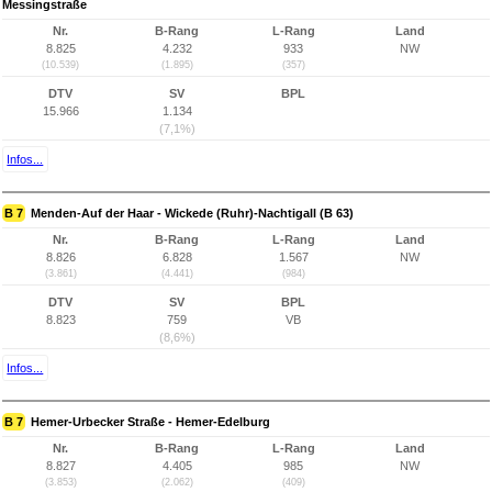
Messingstraße
Nr.
B-Rang
L-Rang
Land
8.825
4.232
933
NW
(10.539)
(1.895)
(357)
DTV
SV
BPL
15.966
1.134
(7,1%)
Infos...
B 7
Menden-Auf der Haar - Wickede (Ruhr)-Nachtigall (B 63)
Nr.
B-Rang
L-Rang
Land
8.826
6.828
1.567
NW
(3.861)
(4.441)
(984)
DTV
SV
BPL
8.823
759
VB
(8,6%)
Infos...
B 7
Hemer-Urbecker Straße - Hemer-Edelburg
Nr.
B-Rang
L-Rang
Land
8.827
4.405
985
NW
(3.853)
(2.062)
(409)