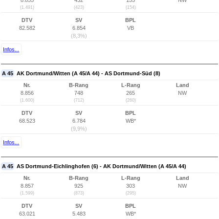
8.855
432
155
NW
(1.491)
(423)
(154)
DTV
SV
BPL
82.582
6.854
VB
(8,3%)
Infos...
A 45
AK Dortmund/Witten (A 45/A 44) - AS Dortmund-Süd (8)
Nr.
B-Rang
L-Rang
Land
8.856
748
265
NW
(1.600)
(712)
(260)
DTV
SV
BPL
68.523
6.784
WB*
(9,9%)
Infos...
A 45
AS Dortmund-Eichlinghofen (6) - AK Dortmund/Witten (A 45/A 44)
Nr.
B-Rang
L-Rang
Land
8.857
925
303
NW
(1.599)
(873)
(295)
DTV
SV
BPL
63.021
5.483
WB*