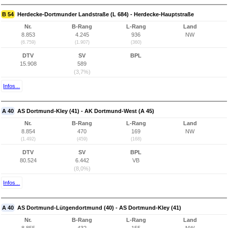
B 54
Herdecke-Dortmunder Landstraße (L 684) - Herdecke-Hauptstraße
Nr.
B-Rang
L-Rang
Land
8.853
4.245
936
NW
(6.759)
(1.907)
(360)
DTV
SV
BPL
15.908
589
(3,7%)
Infos...
A 40
AS Dortmund-Kley (41) - AK Dortmund-West (A 45)
Nr.
B-Rang
L-Rang
Land
8.854
470
169
NW
(1.492)
(459)
(168)
DTV
SV
BPL
80.524
6.442
VB
(8,0%)
Infos...
A 40
AS Dortmund-Lütgendortmund (40) - AS Dortmund-Kley (41)
Nr.
B-Rang
L-Rang
Land