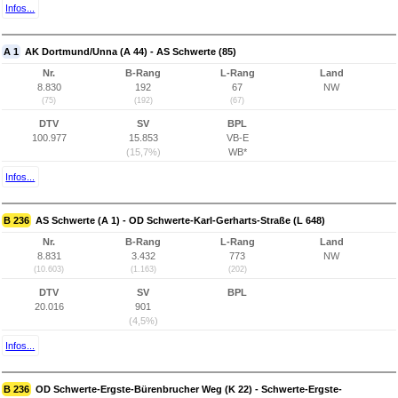
Infos...
A 1
AK Dortmund/Unna (A 44) - AS Schwerte (85)
Nr.
B-Rang
L-Rang
Land
8.830
192
67
NW
(75)
(192)
(67)
DTV
SV
BPL
100.977
15.853
VB-E
(15,7%)
WB*
Infos...
B 236
AS Schwerte (A 1) - OD Schwerte-Karl-Gerharts-Straße (L 648)
Nr.
B-Rang
L-Rang
Land
8.831
3.432
773
NW
(10.603)
(1.163)
(202)
DTV
SV
BPL
20.016
901
(4,5%)
Infos...
B 236
OD Schwerte-Ergste-Bürenbrucher Weg (K 22) - Schwerte-Ergste-