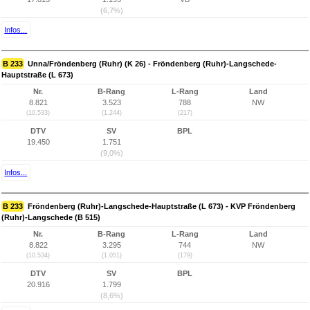
(6,7%)
Infos...
B 233
Unna/Fröndenberg (Ruhr) (K 26) - Fröndenberg (Ruhr)-Langschede-
Hauptstraße (L 673)
Nr.
B-Rang
L-Rang
Land
8.821
3.523
788
NW
(10.533)
(1.244)
(217)
DTV
SV
BPL
19.450
1.751
(9,0%)
Infos...
B 233
Fröndenberg (Ruhr)-Langschede-Hauptstraße (L 673) - KVP Fröndenberg
(Ruhr)-Langschede (B 515)
Nr.
B-Rang
L-Rang
Land
8.822
3.295
744
NW
(10.534)
(1.051)
(179)
DTV
SV
BPL
20.916
1.799
(8,6%)