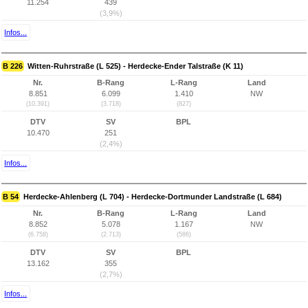
11.254
439
(3,9%)
Infos...
B 226
Witten-Ruhrstraße (L 525) - Herdecke-Ender Talstraße (K 11)
Nr.
B-Rang
L-Rang
Land
8.851
6.099
1.410
NW
(10.391)
(3.718)
(827)
DTV
SV
BPL
10.470
251
(2,4%)
Infos...
B 54
Herdecke-Ahlenberg (L 704) - Herdecke-Dortmunder Landstraße (L 684)
Nr.
B-Rang
L-Rang
Land
8.852
5.078
1.167
NW
(6.758)
(2.713)
(586)
DTV
SV
BPL
13.162
355
(2,7%)
Infos...