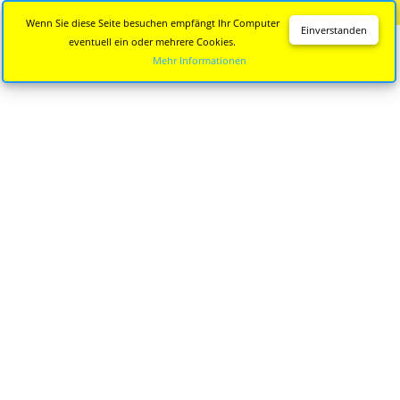
Diese Seite wird nicht mehr aktualisiert.
Zur neuen Seite
Wenn Sie diese Seite besuchen empfängt Ihr Computer
Einverstanden
eventuell ein oder mehrere Cookies.
Mehr Informationen