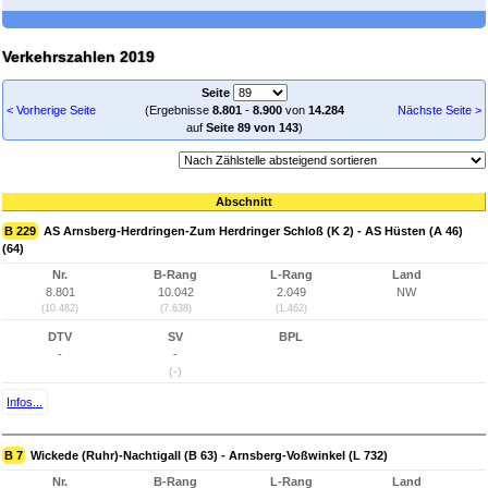
Verkehrszahlen 2019
Seite
< Vorherige Seite
(Ergebnisse
8.801
-
8.900
von
14.284
Nächste Seite >
auf
Seite 89 von 143
)
Abschnitt
B 229
AS Arnsberg-Herdringen-Zum Herdringer Schloß (K 2) - AS Hüsten (A 46)
(64)
Nr.
B-Rang
L-Rang
Land
8.801
10.042
2.049
NW
(10.482)
(7.638)
(1.462)
DTV
SV
BPL
-
-
(-)
Infos...
B 7
Wickede (Ruhr)-Nachtigall (B 63) - Arnsberg-Voßwinkel (L 732)
Nr.
B-Rang
L-Rang
Land