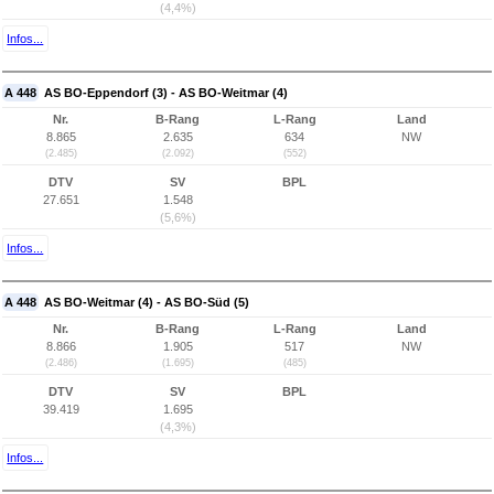
(4,4%)
Infos...
A 448
AS BO-Eppendorf (3) - AS BO-Weitmar (4)
Nr.
B-Rang
L-Rang
Land
8.865
2.635
634
NW
(2.485)
(2.092)
(552)
DTV
SV
BPL
27.651
1.548
(5,6%)
Infos...
A 448
AS BO-Weitmar (4) - AS BO-Süd (5)
Nr.
B-Rang
L-Rang
Land
8.866
1.905
517
NW
(2.486)
(1.695)
(485)
DTV
SV
BPL
39.419
1.695
(4,3%)
Infos...