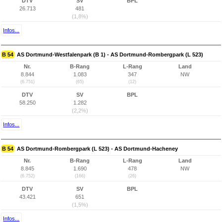
DTV
SV
BPL
26.713
481
(1,8%)
Infos...
B 54
AS Dortmund-Westfalenpark (B 1) - AS Dortmund-Rombergpark (L 523)
Nr.
B-Rang
L-Rang
Land
8.844
1.083
347
NW
(6.751)
(65)
(12)
DTV
SV
BPL
58.250
1.282
(2,2%)
Infos...
B 54
AS Dortmund-Rombergpark (L 523) - AS Dortmund-Hacheney
Nr.
B-Rang
L-Rang
Land
8.845
1.690
478
NW
(6.752)
(166)
(26)
DTV
SV
BPL
43.421
651
(1,5%)
Infos...