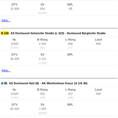
DTV
SV
BPL
15.309
934
VB
(6,1%)
Infos...
B 236
AS Dortmund-Schürufer Straße (L 523) - Dortmund Berghofer Straße
Nr.
B-Rang
L-Rang
Land
8.828
2.403
606
NW
(10.601)
(431)
(71)
DTV
SV
BPL
30.439
2.131
(7,0%)
Infos...
A 45
AS Dortmund-Süd (8) - AK Westhofener Kreuz (A 1/A 45)
Nr.
B-Rang
L-Rang
Land
8.829
434
157
NW
(1.601)
(425)
(156)
DTV
SV
BPL
82.449
7.833
(9,5%)