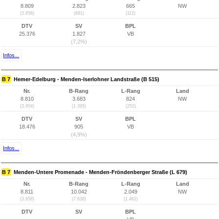
8.809
2.823
665
NW
(3.856)
(691)
(112)
DTV
SV
BPL
25.376
1.827
VB
(7,2%)
Infos...
B 7
Hemer-Edelburg - Menden-Iserlohner Landstraße (B 515)
Nr.
B-Rang
L-Rang
Land
8.810
3.683
824
NW
(3.854)
(1.395)
(252)
DTV
SV
BPL
18.476
905
VB
(4,9%)
Infos...
B 7
Menden-Untere Promenade - Menden-Fröndenberger Straße (L 679)
Nr.
B-Rang
L-Rang
Land
8.811
10.042
2.049
NW
(3.858)
(7.638)
(1.462)
DTV
SV
BPL