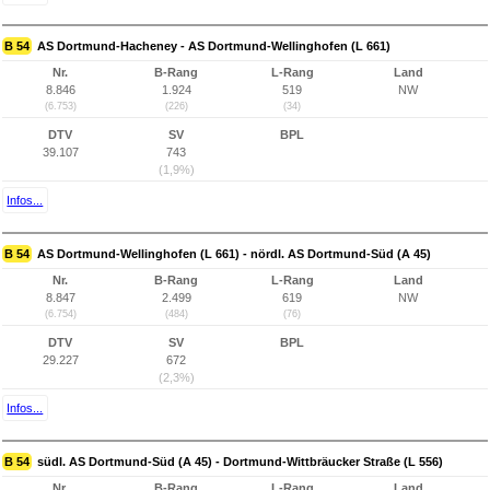
B 54
AS Dortmund-Hacheney - AS Dortmund-Wellinghofen (L 661)
Nr.
B-Rang
L-Rang
Land
8.846
1.924
519
NW
(6.753)
(226)
(34)
DTV
SV
BPL
39.107
743
(1,9%)
Infos...
B 54
AS Dortmund-Wellinghofen (L 661) - nördl. AS Dortmund-Süd (A 45)
Nr.
B-Rang
L-Rang
Land
8.847
2.499
619
NW
(6.754)
(484)
(76)
DTV
SV
BPL
29.227
672
(2,3%)
Infos...
B 54
südl. AS Dortmund-Süd (A 45) - Dortmund-Wittbräucker Straße (L 556)
Nr.
B-Rang
L-Rang
Land