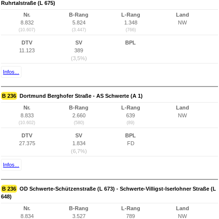
Ruhrtalstraße (L 675)
Nr.
B-Rang
L-Rang
Land
8.832
5.824
1.348
NW
(10.607)
(3.447)
(766)
DTV
SV
BPL
11.123
389
(3,5%)
Infos...
B 236
Dortmund Berghofer Straße - AS Schwerte (A 1)
Nr.
B-Rang
L-Rang
Land
8.833
2.660
639
NW
(10.602)
(580)
(89)
DTV
SV
BPL
27.375
1.834
FD
(6,7%)
Infos...
B 236
OD Schwerte-Schützenstraße (L 673) - Schwerte-Villigst-Iserlohner Straße (L
648)
Nr.
B-Rang
L-Rang
Land
8.834
3.527
789
NW