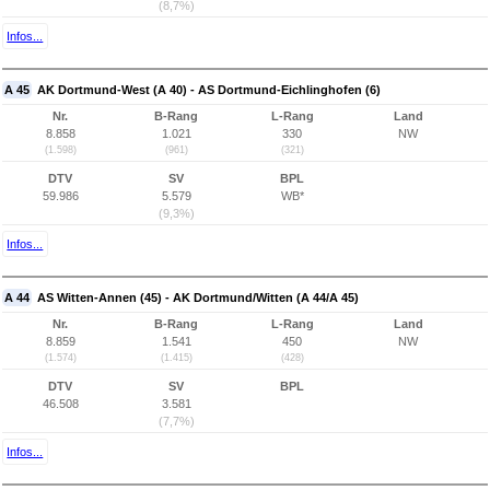
(8,7%)
Infos...
A 45
AK Dortmund-West (A 40) - AS Dortmund-Eichlinghofen (6)
Nr.
B-Rang
L-Rang
Land
8.858
1.021
330
NW
(1.598)
(961)
(321)
DTV
SV
BPL
59.986
5.579
WB*
(9,3%)
Infos...
A 44
AS Witten-Annen (45) - AK Dortmund/Witten (A 44/A 45)
Nr.
B-Rang
L-Rang
Land
8.859
1.541
450
NW
(1.574)
(1.415)
(428)
DTV
SV
BPL
46.508
3.581
(7,7%)
Infos...