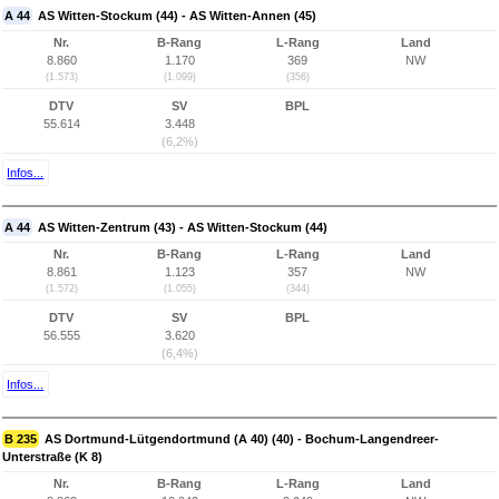
A 44
AS Witten-Stockum (44) - AS Witten-Annen (45)
Nr.
B-Rang
L-Rang
Land
8.860
1.170
369
NW
(1.573)
(1.099)
(356)
DTV
SV
BPL
55.614
3.448
(6,2%)
Infos...
A 44
AS Witten-Zentrum (43) - AS Witten-Stockum (44)
Nr.
B-Rang
L-Rang
Land
8.861
1.123
357
NW
(1.572)
(1.055)
(344)
DTV
SV
BPL
56.555
3.620
(6,4%)
Infos...
B 235
AS Dortmund-Lütgendortmund (A 40) (40) - Bochum-Langendreer-
Unterstraße (K 8)
Nr.
B-Rang
L-Rang
Land