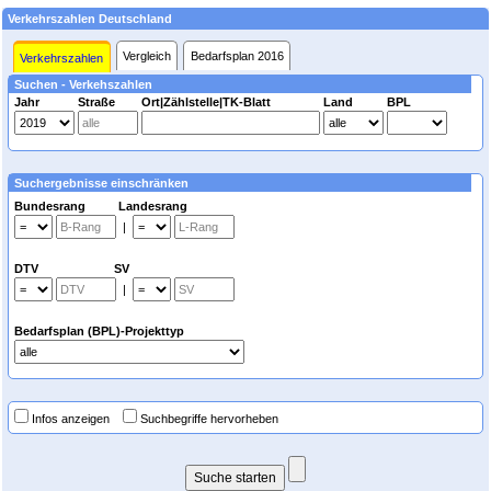
Verkehrszahlen Deutschland
Vergleich
Bedarfsplan 2016
Verkehrszahlen
Suchen - Verkehszahlen
Jahr
Straße
Ort|Zählstelle|TK-Blatt
Land
BPL
Suchergebnisse einschränken
Bundesrang Landesrang
|
DTV SV
|
Bedarfsplan (BPL)-Projekttyp
Infos anzeigen
Suchbegriffe hervorheben