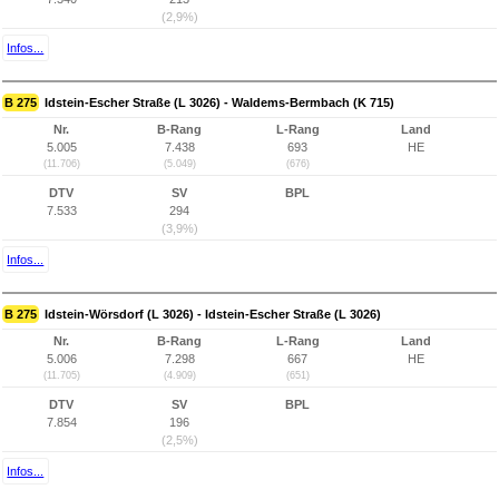
(2,9%)
Infos...
B 275
Idstein-Escher Straße (L 3026) - Waldems-Bermbach (K 715)
Nr.
B-Rang
L-Rang
Land
5.005
7.438
693
HE
(11.706)
(5.049)
(676)
DTV
SV
BPL
7.533
294
(3,9%)
Infos...
B 275
Idstein-Wörsdorf (L 3026) - Idstein-Escher Straße (L 3026)
Nr.
B-Rang
L-Rang
Land
5.006
7.298
667
HE
(11.705)
(4.909)
(651)
DTV
SV
BPL
7.854
196
(2,5%)
Infos...