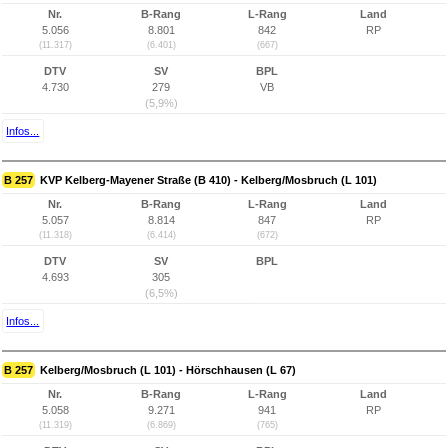
Nr.
B-Rang
L-Rang
Land
5.056
8.801
842
RP
(11.317)
(6.401)
(667)
DTV
SV
BPL
4.730
279
VB
(5,9%)
Infos...
B 257
KVP Kelberg-Mayener Straße (B 410) - Kelberg/Mosbruch (L 101)
Nr.
B-Rang
L-Rang
Land
5.057
8.814
847
RP
(11.318)
(6.414)
(672)
DTV
SV
BPL
4.693
305
(6,5%)
Infos...
B 257
Kelberg/Mosbruch (L 101) - Hörschhausen (L 67)
Nr.
B-Rang
L-Rang
Land
5.058
9.271
941
RP
(11.319)
(6.869)
(765)