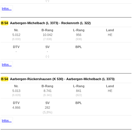
(-)
Infos...
B 54
Aarbergen-Michelbach (L 3373) - Reckenroth (L 322)
Nr.
B-Rang
L-Rang
Land
5.012
10.042
956
HE
(6.830)
(7.638)
(936)
DTV
SV
BPL
-
-
(-)
Infos...
B 54
Aarbergen-Rückershausen (K 530) - Aarbergen-Michelbach (L 3373)
Nr.
B-Rang
L-Rang
Land
5.013
8.741
841
HE
(6.829)
(6.341)
(822)
DTV
SV
BPL
4.866
282
(5,8%)
Infos...