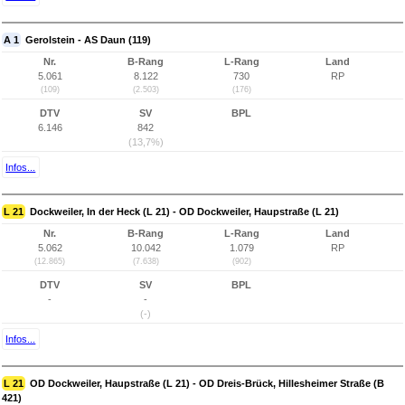
A 1
Gerolstein - AS Daun (119)
Nr.
B-Rang
L-Rang
Land
5.061
8.122
730
RP
(109)
(2.503)
(176)
DTV
SV
BPL
6.146
842
(13,7%)
Infos...
L 21
Dockweiler, In der Heck (L 21) - OD Dockweiler, Haupstraße (L 21)
Nr.
B-Rang
L-Rang
Land
5.062
10.042
1.079
RP
(12.865)
(7.638)
(902)
DTV
SV
BPL
-
-
(-)
Infos...
L 21
OD Dockweiler, Haupstraße (L 21) - OD Dreis-Brück, Hillesheimer Straße (B
421)