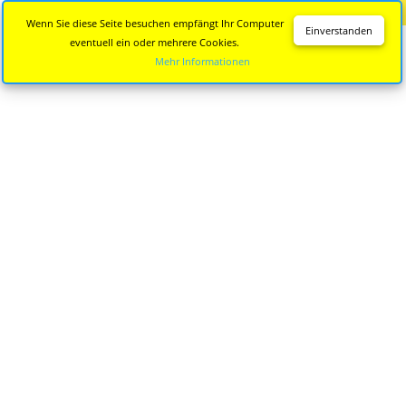
Diese Seite wird nicht mehr aktualisiert.
Zur neuen Seite
Wenn Sie diese Seite besuchen empfängt Ihr Computer
Einverstanden
eventuell ein oder mehrere Cookies.
Mehr Informationen