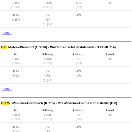
5.002
6.324
537
HE
(12.945)
(3.941)
(522)
DTV
SV
BPL
9.926
417
(4,2%)
Infos...
B 8
Idstein-Walsdorf (L 3026) - Waldems-Esch-Emstalstraße (B 275/K 714)
Nr.
B-Rang
L-Rang
Land
5.003
7.954
762
HE
(4.094)
(5.558)
(744)
DTV
SV
BPL
6.474
188
VB
(2,9%)
Infos...
B 275
Waldems-Bermbach (K 715) - OD Waldems-Esch-Eschtalstraße (B 8)
Nr.
B-Rang
L-Rang
Land
5.004
7.534
703
HE
(11.707)
(5.143)
(686)
DTV
SV
BPL
7.340
213