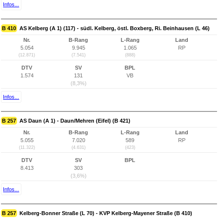
Infos...
B 410
AS Kelberg (A 1) (117) - südl. Kelberg, östl. Boxberg, Ri. Beinhausen (L 46)
Nr.
B-Rang
L-Rang
Land
5.054
9.945
1.065
RP
(12.871)
(7.541)
(888)
DTV
SV
BPL
1.574
131
VB
(8,3%)
Infos...
B 257
AS Daun (A 1) - Daun/Mehren (Eifel) (B 421)
Nr.
B-Rang
L-Rang
Land
5.055
7.020
589
RP
(11.322)
(4.631)
(423)
DTV
SV
BPL
8.413
303
(3,6%)
Infos...
B 257
Kelberg-Bonner Straße (L 70) - KVP Kelberg-Mayener Straße (B 410)