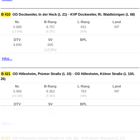
B 410
OD Dockweiler, In der Heck (L 21) - KVP Dockweiler, Ri. Waldkönigen (L 68)
Nr.
B-Rang
L-Rang
Land
5.068
8.757
831
RP
(13.046)
(6.357)
(656)
DTV
SV
BPL
4.840
605
(12,5%)
Infos...
B 421
OD Hillesheim, Prümer Straße (L 10) - OD Hillesheim, Kölner Straße (L 10/L
26)
Nr.
B-Rang
L-Rang
Land
5.069
8.363
763
RP
(13.040)
(5.963)
(589)
DTV
SV
BPL
5.653
334
(5,9%)
Infos...
B 421
OD Hillesheim, Kölner Straße (L 10/L 26) - KVP westl. Walsdorf (L 27)