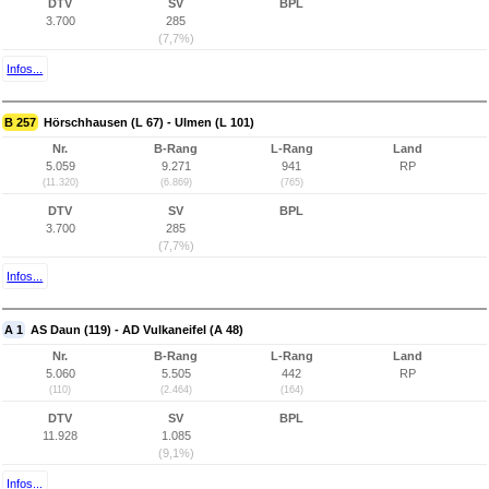
DTV
SV
BPL
3.700
285
(7,7%)
Infos...
B 257
Hörschhausen (L 67) - Ulmen (L 101)
Nr.
B-Rang
L-Rang
Land
5.059
9.271
941
RP
(11.320)
(6.869)
(765)
DTV
SV
BPL
3.700
285
(7,7%)
Infos...
A 1
AS Daun (119) - AD Vulkaneifel (A 48)
Nr.
B-Rang
L-Rang
Land
5.060
5.505
442
RP
(110)
(2.464)
(164)
DTV
SV
BPL
11.928
1.085
(9,1%)
Infos...