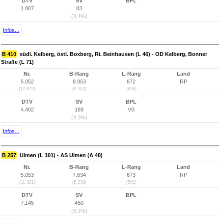
DTV
SV
BPL
1.887
83
(4,4%)
Infos...
B 410
südl. Kelberg, östl. Boxberg, Ri. Beinhausen (L 46) - OD Kelberg, Bonner
Straße (L 71)
Nr.
B-Rang
L-Rang
Land
5.052
8.953
872
RP
(12.872)
(6.552)
(696)
DTV
SV
BPL
4.402
189
VB
(4,3%)
Infos...
B 257
Ulmen (L 101) - AS Ulmen (A 48)
Nr.
B-Rang
L-Rang
Land
5.053
7.634
673
RP
(11.321)
(5.239)
(502)
DTV
SV
BPL
7.145
450
(6,3%)