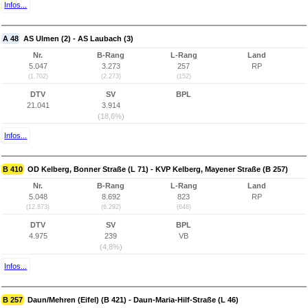
Infos...
A 48
AS Ulmen (2) - AS Laubach (3)
Nr.
B-Rang
L-Rang
Land
5.047
3.273
257
RP
(1.702)
(2.273)
(152)
DTV
SV
BPL
21.041
3.914
(18,6%)
Infos...
B 410
OD Kelberg, Bonner Straße (L 71) - KVP Kelberg, Mayener Straße (B 257)
Nr.
B-Rang
L-Rang
Land
5.048
8.692
823
RP
(12.873)
(6.292)
(648)
DTV
SV
BPL
4.975
239
VB
(4,8%)
Infos...
B 257
Daun/Mehren (Eifel) (B 421) - Daun-Maria-Hilf-Straße (L 46)