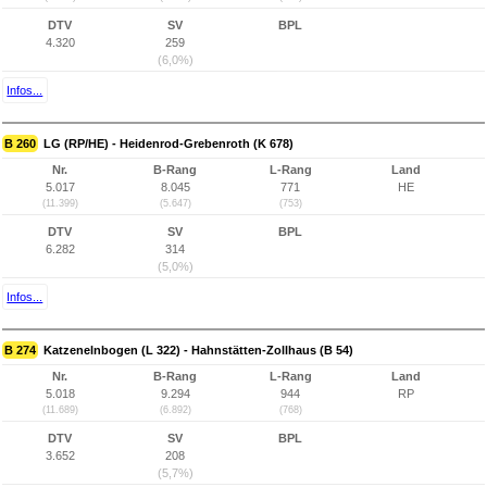
DTV
SV
BPL
4.320
259
(6,0%)
Infos...
B 260
LG (RP/HE) - Heidenrod-Grebenroth (K 678)
Nr.
B-Rang
L-Rang
Land
5.017
8.045
771
HE
(11.399)
(5.647)
(753)
DTV
SV
BPL
6.282
314
(5,0%)
Infos...
B 274
Katzenelnbogen (L 322) - Hahnstätten-Zollhaus (B 54)
Nr.
B-Rang
L-Rang
Land
5.018
9.294
944
RP
(11.689)
(6.892)
(768)
DTV
SV
BPL
3.652
208
(5,7%)