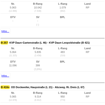
Nr.
B-Rang
L-Rang
Land
5.063
10.042
1.079
RP
(12.866)
(7.638)
(902)
DTV
SV
BPL
-
-
(-)
Infos...
B 257
KVP Daun-Gartenstraße (L 46) - KVP Daun-Leopoldstraße (B 421)
Nr.
B-Rang
L-Rang
Land
5.064
5.835
483
RP
(11.325)
(3.458)
(319)
DTV
SV
BPL
11.096
399
(3,6%)
Infos...
B 410n
OD Dockweiler, Haupstraße (L 21) - Abzweg. Ri. Dreis (L 67)
Nr.
B-Rang
L-Rang
Land
5.065
9.314
950
RP
(12.878)
(6.912)
(774)