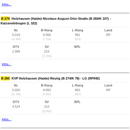
Infos...
B 274
Holzhausen (Haide)-Nicolaus-August-Otto-Straße (B 260/K 107) -
Katzenelnbogen (L 322)
Nr.
B-Rang
L-Rang
Land
5.019
9.556
991
RP
(11.688)
(7.154)
(815)
DTV
SV
BPL
2.989
215
(7,2%)
Infos...
B 260
KVP Holzhausen (Haide)-Reutig (B 274/K 78) - LG (RP/HE)
Nr.
B-Rang
L-Rang
Land
5.020
8.893
863
RP
(11.398)
(6.492)
(687)
DTV
SV
BPL
4.524
312
(6,9%)
Infos...