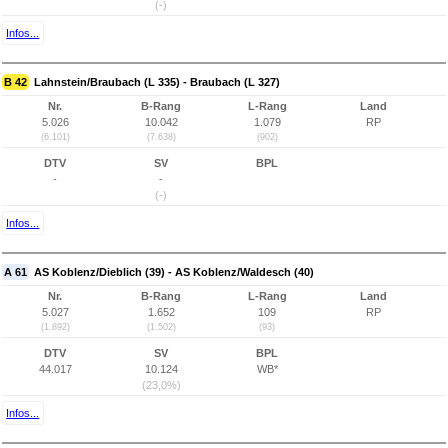
(-)
Infos...
B 42
Lahnstein/Braubach (L 335) - Braubach (L 327)
Nr.
B-Rang
L-Rang
Land
5.026
10.042
1.079
RP
(6.101)
(7.638)
(902)
DTV
SV
BPL
-
-
(-)
Infos...
A 61
AS Koblenz/Dieblich (39) - AS Koblenz/Waldesch (40)
Nr.
B-Rang
L-Rang
Land
5.027
1.652
109
RP
(1.892)
(1.502)
(93)
DTV
SV
BPL
44.017
10.124
WB*
(23,0%)
Infos...