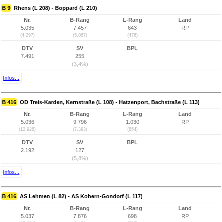
B 9
Rhens (L 208) - Boppard (L 210)
Nr.
B-Rang
L-Rang
Land
5.035
7.457
643
RP
(4.297)
(5.067)
(476)
DTV
SV
BPL
7.491
255
(3,4%)
Infos...
B 416
OD Treis-Karden, Kernstraße (L 108) - Hatzenport, Bachstraße (L 113)
Nr.
B-Rang
L-Rang
Land
5.036
9.796
1.030
RP
(12.928)
(7.393)
(854)
DTV
SV
BPL
2.192
127
(5,8%)
Infos...
B 416
AS Lehmen (L 82) - AS Kobern-Gondorf (L 117)
Nr.
B-Rang
L-Rang
Land
5.037
7.876
698
RP