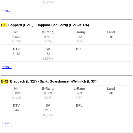
(5,2%)
Infos...
B 9
Boppard (L 210) - Boppard-Bad Salzig (L 212/K 126)
Nr.
B-Rang
L-Rang
Land
5.033
9.501
982
RP
(4.298)
(7.099)
(806)
DTV
SV
BPL
3.151
151
(4,8%)
Infos...
B 42
Braubach (L 327) - Sankt Goarshausen-Wellmich (L 334)
Nr.
B-Rang
L-Rang
Land
5.034
9.389
963
RP
(6.102)
(6.987)
(787)
DTV
SV
BPL
3.446
210
(6,1%)
Infos...