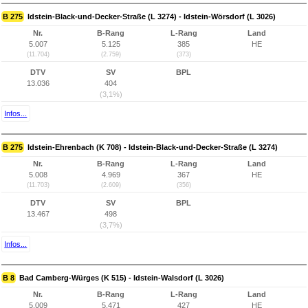
B 275
Idstein-Black-und-Decker-Straße (L 3274) - Idstein-Wörsdorf (L 3026)
Nr.
B-Rang
L-Rang
Land
5.007
5.125
385
HE
(11.704)
(2.759)
(373)
DTV
SV
BPL
13.036
404
(3,1%)
Infos...
B 275
Idstein-Ehrenbach (K 708) - Idstein-Black-und-Decker-Straße (L 3274)
Nr.
B-Rang
L-Rang
Land
5.008
4.969
367
HE
(11.703)
(2.609)
(356)
DTV
SV
BPL
13.467
498
(3,7%)
Infos...
B 8
Bad Camberg-Würges (K 515) - Idstein-Walsdorf (L 3026)
Nr.
B-Rang
L-Rang
Land
5.009
5.471
427
HE