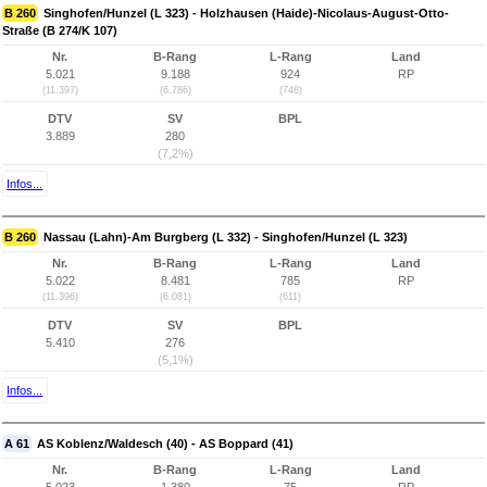
B 260
Singhofen/Hunzel (L 323) - Holzhausen (Haide)-Nicolaus-August-Otto-
Straße (B 274/K 107)
Nr.
B-Rang
L-Rang
Land
5.021
9.188
924
RP
(11.397)
(6.786)
(748)
DTV
SV
BPL
3.889
280
(7,2%)
Infos...
B 260
Nassau (Lahn)-Am Burgberg (L 332) - Singhofen/Hunzel (L 323)
Nr.
B-Rang
L-Rang
Land
5.022
8.481
785
RP
(11.396)
(6.081)
(611)
DTV
SV
BPL
5.410
276
(5,1%)
Infos...
A 61
AS Koblenz/Waldesch (40) - AS Boppard (41)
Nr.
B-Rang
L-Rang
Land