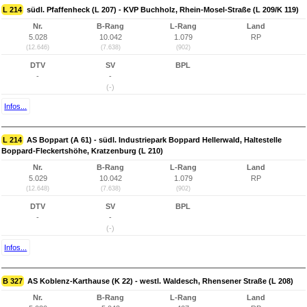
L 214
südl. Pfaffenheck (L 207) - KVP Buchholz, Rhein-Mosel-Straße (L 209/K 119)
Nr.
B-Rang
L-Rang
Land
5.028
10.042
1.079
RP
(12.646)
(7.638)
(902)
DTV
SV
BPL
-
-
(-)
Infos...
L 214
AS Boppart (A 61) - südl. Industriepark Boppard Hellerwald, Haltestelle
Boppard-Fleckertshöhe, Kratzenburg (L 210)
Nr.
B-Rang
L-Rang
Land
5.029
10.042
1.079
RP
(12.648)
(7.638)
(902)
DTV
SV
BPL
-
-
(-)
Infos...
B 327
AS Koblenz-Karthause (K 22) - westl. Waldesch, Rhensener Straße (L 208)
Nr.
B-Rang
L-Rang
Land