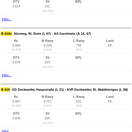
DTV
SV
BPL
3.614
611
(16,9%)
Infos...
B 410n
Abzweg. Ri. Dreis (L 67) - AS Gerolstein (A 1/L 67)
Nr.
B-Rang
L-Rang
Land
5.066
8.259
749
RP
(12.879)
(5.859)
(575)
DTV
SV
BPL
5.879
823
(14,0%)
Infos...
B 410
OD Dockweiler, Haupstraße (L 21) - KVP Dockweiler, Ri. Waldkönigen (L 68)
Nr.
B-Rang
L-Rang
Land
5.067
8.757
831
RP
(12.869)
(6.357)
(656)
DTV
SV
BPL
4.840
605
(12,5%)
Infos...