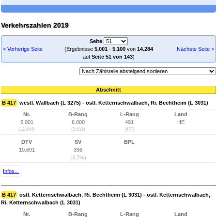
Verkehrszahlen 2019
Seite
< Vorherige Seite
(Ergebnisse
5.001
-
5.100
von
14.284
Nächste Seite >
auf
Seite 51 von 143
)
Abschnitt
B 417
westl. Wallbach (L 3275) - östl. Ketternschwalbach, Ri. Bechtheim (L 3031)
Nr.
B-Rang
L-Rang
Land
5.001
6.000
491
HE
(12.944)
(3.619)
(477)
DTV
SV
BPL
10.691
396
(3,7%)
Infos...
B 417
östl. Ketternschwalbach, Ri. Bechtheim (L 3031) - östl. Ketternschwalbach,
Ri. Ketternschwalbach (L 3031)
Nr.
B-Rang
L-Rang
Land