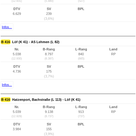
(12.931)
(5.480)
(527)
DTV
SV
BPL
6.629
239
(3,6%)
Infos...
B 416
Löf (K 41) - AS Lehmen (L 82)
Nr.
B-Rang
L-Rang
Land
5.038
8.797
840
RP
(12.930)
(6.397)
(665)
DTV
SV
BPL
4.736
175
(3,7%)
Infos...
B 416
Hatzenport, Bachstraße (L 113) - Löf (K 41)
Nr.
B-Rang
L-Rang
Land
5.039
9.138
913
RP
(12.929)
(6.737)
(737)
DTV
SV
BPL
3.984
155
(3,9%)