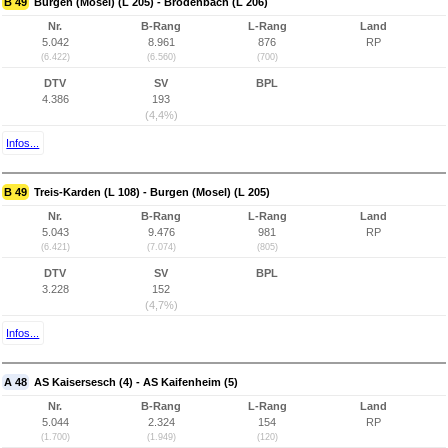
B 49
Burgen (Mosel) (L 205) - Brodenbach (L 206)
Nr.
B-Rang
L-Rang
Land
5.042
8.961
876
RP
(6.422)
(6.560)
(700)
DTV
SV
BPL
4.386
193
(4,4%)
Infos...
B 49
Treis-Karden (L 108) - Burgen (Mosel) (L 205)
Nr.
B-Rang
L-Rang
Land
5.043
9.476
981
RP
(6.421)
(7.074)
(805)
DTV
SV
BPL
3.228
152
(4,7%)
Infos...
A 48
AS Kaisersesch (4) - AS Kaifenheim (5)
Nr.
B-Rang
L-Rang
Land
5.044
2.324
154
RP
(1.700)
(1.949)
(120)