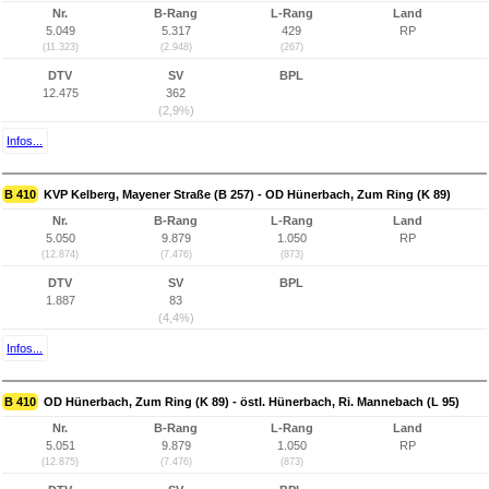
Nr.
B-Rang
L-Rang
Land
5.049
5.317
429
RP
(11.323)
(2.948)
(267)
DTV
SV
BPL
12.475
362
(2,9%)
Infos...
B 410
KVP Kelberg, Mayener Straße (B 257) - OD Hünerbach, Zum Ring (K 89)
Nr.
B-Rang
L-Rang
Land
5.050
9.879
1.050
RP
(12.874)
(7.476)
(873)
DTV
SV
BPL
1.887
83
(4,4%)
Infos...
B 410
OD Hünerbach, Zum Ring (K 89) - östl. Hünerbach, Ri. Mannebach (L 95)
Nr.
B-Rang
L-Rang
Land
5.051
9.879
1.050
RP
(12.875)
(7.476)
(873)