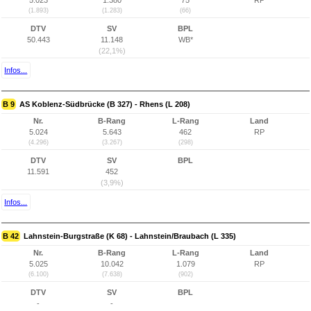
5.023
1.380
75
RP
(1.893)
(1.283)
(66)
DTV
SV
BPL
50.443
11.148
WB*
(22,1%)
Infos...
B 9
AS Koblenz-Südbrücke (B 327) - Rhens (L 208)
Nr.
B-Rang
L-Rang
Land
5.024
5.643
462
RP
(4.296)
(3.267)
(298)
DTV
SV
BPL
11.591
452
(3,9%)
Infos...
B 42
Lahnstein-Burgstraße (K 68) - Lahnstein/Braubach (L 335)
Nr.
B-Rang
L-Rang
Land
5.025
10.042
1.079
RP
(6.100)
(7.638)
(902)
DTV
SV
BPL
-
-