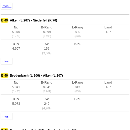
Infos...
B 49
Alken (L 207) - Niederfell (K 70)
Nr.
B-Rang
L-Rang
Land
5.040
8.899
866
RP
(6.424)
(6.498)
(690)
DTV
SV
BPL
4.507
158
(3,5%)
Infos...
B 49
Brodenbach (L 206) - Alken (L 207)
Nr.
B-Rang
L-Rang
Land
5.041
8.641
813
RP
(6.423)
(6.241)
(638)
DTV
SV
BPL
5.073
249
(4,9%)
Infos...