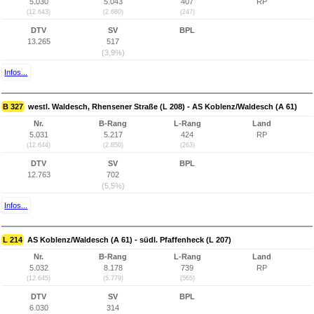
5.030
5.043
407
RP
(12.643)
(2.680)
(247)
DTV
SV
BPL
13.265
517
(3,9%)
Infos...
B 327
westl. Waldesch, Rhensener Straße (L 208) - AS Koblenz/Waldesch (A 61)
Nr.
B-Rang
L-Rang
Land
5.031
5.217
424
RP
(12.644)
(2.850)
(263)
DTV
SV
BPL
12.763
702
(5,5%)
Infos...
L 214
AS Koblenz/Waldesch (A 61) - südl. Pfaffenheck (L 207)
Nr.
B-Rang
L-Rang
Land
5.032
8.178
739
RP
(12.645)
(5.779)
(565)
DTV
SV
BPL
6.030
314