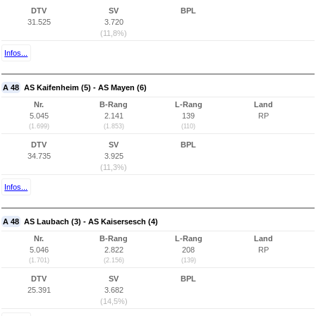
DTV
SV
BPL
31.525
3.720
(11,8%)
Infos...
A 48
AS Kaifenheim (5) - AS Mayen (6)
Nr.
B-Rang
L-Rang
Land
5.045
2.141
139
RP
(1.699)
(1.853)
(110)
DTV
SV
BPL
34.735
3.925
(11,3%)
Infos...
A 48
AS Laubach (3) - AS Kaisersesch (4)
Nr.
B-Rang
L-Rang
Land
5.046
2.822
208
RP
(1.701)
(2.156)
(139)
DTV
SV
BPL
25.391
3.682
(14,5%)