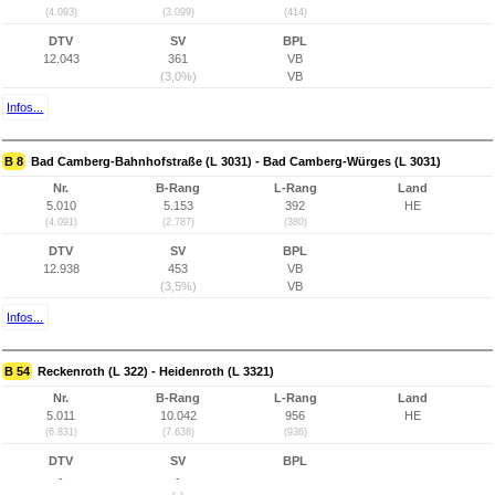
(4.093)
(3.099)
(414)
DTV
SV
BPL
12.043
361
VB
(3,0%)
VB
Infos...
B 8
Bad Camberg-Bahnhofstraße (L 3031) - Bad Camberg-Würges (L 3031)
Nr.
B-Rang
L-Rang
Land
5.010
5.153
392
HE
(4.091)
(2.787)
(380)
DTV
SV
BPL
12.938
453
VB
(3,5%)
VB
Infos...
B 54
Reckenroth (L 322) - Heidenroth (L 3321)
Nr.
B-Rang
L-Rang
Land
5.011
10.042
956
HE
(6.831)
(7.638)
(936)
DTV
SV
BPL
-
-