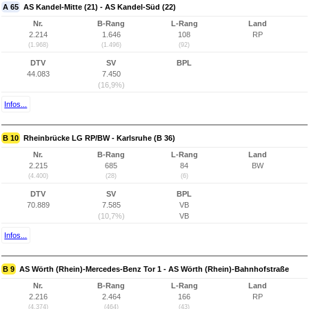
A 65
AS Kandel-Mitte (21) - AS Kandel-Süd (22)
Nr.
B-Rang
L-Rang
Land
2.214
1.646
108
RP
(1.968)
(1.496)
(92)
DTV
SV
BPL
44.083
7.450
(16,9%)
Infos...
B 10
Rheinbrücke LG RP/BW - Karlsruhe (B 36)
Nr.
B-Rang
L-Rang
Land
2.215
685
84
BW
(4.400)
(28)
(6)
DTV
SV
BPL
70.889
7.585
VB
(10,7%)
VB
Infos...
B 9
AS Wörth (Rhein)-Mercedes-Benz Tor 1 - AS Wörth (Rhein)-Bahnhofstraße
Nr.
B-Rang
L-Rang
Land
2.216
2.464
166
RP
(4.374)
(464)
(43)