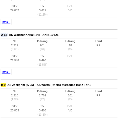
DTV
SV
BPL
29.662
3.619
VB
(12,2%)
Infos...
A 65
AS Wörther Kreuz (24) - AN B 10 (25)
Nr.
B-Rang
L-Rang
Land
2.217
651
18
RP
(1.971)
(626)
(15)
DTV
SV
BPL
71.948
8.490
(11,8%)
Infos...
B 9
AS Jockgrim (K 25) - AS Wörth (Rhein)-Mercedes-Benz Tor 1
Nr.
B-Rang
L-Rang
Land
2.218
2.769
201
RP
(4.373)
(655)
(65)
DTV
SV
BPL
26.063
3.466
VB
(13,3%)