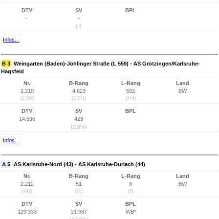
DTV
SV
BPL
-
-
(-)
Infos...
B 3
Weingarten (Baden)-Jöhlinger Straße (L 559) - AS Grötzingen/Karlsruhe-
Hagsfeld
Nr.
B-Rang
L-Rang
Land
2.210
4.623
592
BW
(3.306)
(2.271)
(444)
DTV
SV
BPL
14.596
423
(2,9%)
Infos...
A 5
AS Karlsruhe-Nord (43) - AS Karlsruhe-Durlach (44)
Nr.
B-Rang
L-Rang
Land
2.211
51
8
BW
(492)
(51)
(8)
DTV
SV
BPL
129.333
21.987
WB*