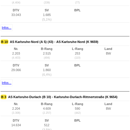
(4.404)
(339)
(77)
DTV
SV
BPL
33.043
1.685
(5,1%)
Infos...
B 10
AS Karlsruhe-Nord (A 5) (43) - AS Karlsruhe-Nord (K 9659)
Nr.
B-Rang
L-Rang
Land
2.203
2.515
253
BW
(4.403)
(494)
(110)
DTV
SV
BPL
29.066
1.860
(6,4%)
Infos...
B 3
AS Karlsruhe-Durlach (B 10) - Karlsruhe-Durlach-Rittnertstraße (K 9654)
Nr.
B-Rang
L-Rang
Land
2.204
4.609
590
BW
(3.308)
(2.257)
(442)
DTV
SV
BPL
14.634
512
(3,5%)