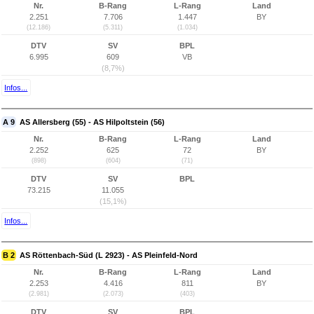
Nr.
B-Rang
L-Rang
Land
2.251
7.706
1.447
BY
(12.186)
(5.311)
(1.034)
DTV
SV
BPL
6.995
609
VB
(8,7%)
Infos...
A 9
AS Allersberg (55) - AS Hilpoltstein (56)
Nr.
B-Rang
L-Rang
Land
2.252
625
72
BY
(898)
(604)
(71)
DTV
SV
BPL
73.215
11.055
(15,1%)
Infos...
B 2
AS Röttenbach-Süd (L 2923) - AS Pleinfeld-Nord
Nr.
B-Rang
L-Rang
Land
2.253
4.416
811
BY
(2.981)
(2.073)
(403)
DTV
SV
BPL