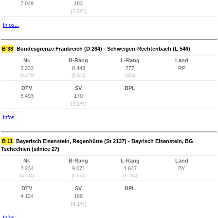
7.049
183
(2,6%)
Infos...
B 38
Bundesgrenze Frankreich (D 264) - Schweigen-Rechtenbach (L 546)
Nr.
B-Rang
L-Rang
Land
2.233
8.443
777
RP
(5.879)
(6.043)
(603)
DTV
SV
BPL
5.493
170
(3,1%)
Infos...
B 11
Bayerisch Eisenstein, Regenhütte (St 2137) - Bayrisch Eisenstein, BG
Tschechien (silnice 27)
Nr.
B-Rang
L-Rang
Land
2.234
9.071
1.647
BY
(4.524)
(6.670)
(1.234)
DTV
SV
BPL
4.124
169
(4,1%)
Infos...