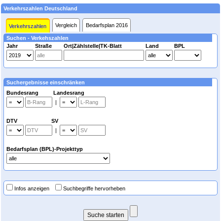
Verkehrszahlen Deutschland
Vergleich
Bedarfsplan 2016
Verkehrszahlen
Suchen - Verkehszahlen
Jahr
Straße
Ort|Zählstelle|TK-Blatt
Land
BPL
Suchergebnisse einschränken
Bundesrang Landesrang
|
DTV SV
|
Bedarfsplan (BPL)-Projekttyp
Infos anzeigen
Suchbegriffe hervorheben