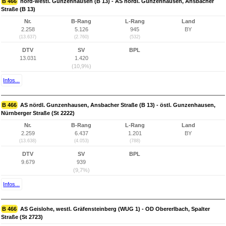
B 466
nord-westl. Gunzenhausen (B 13) - AS nördl. Gunzenhausen, Ansbacher
Straße (B 13)
Nr.
B-Rang
L-Rang
Land
2.258
5.126
945
BY
(13.637)
(2.760)
(532)
DTV
SV
BPL
13.031
1.420
(10,9%)
Infos...
B 466
AS nördl. Gunzenhausen, Ansbacher Straße (B 13) - östl. Gunzenhausen,
Nürnberger Straße (St 2222)
Nr.
B-Rang
L-Rang
Land
2.259
6.437
1.201
BY
(13.638)
(4.053)
(788)
DTV
SV
BPL
9.679
939
(9,7%)
Infos...
B 466
AS Geislohe, westl. Gräfensteinberg (WUG 1) - OD Obererlbach, Spalter
Straße (St 2723)