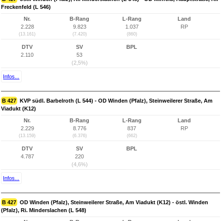
Freckenfeld (L 546)
Nr.
B-Rang
L-Rang
Land
2.228
9.823
1.037
RP
(13.161)
(7.420)
(860)
DTV
SV
BPL
2.110
53
(2,5%)
Infos...
B 427
KVP südl. Barbelroth (L 544) - OD Winden (Pfalz), Steinweilerer Straße, Am
Viadukt (K12)
Nr.
B-Rang
L-Rang
Land
2.229
8.776
837
RP
(13.159)
(6.376)
(662)
DTV
SV
BPL
4.787
220
(4,6%)
Infos...
B 427
OD Winden (Pfalz), Steinweilerer Straße, Am Viadukt (K12) - östl. Winden
(Pfalz), Ri. Minderslachen (L 548)