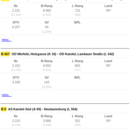
Nr.
B-Rang
L-Rang
Land
2.221
8.060
722
RP
(13.164)
(5.662)
(549)
DTV
SV
BPL
6.257
94
(1,5%)
Infos...
B 427
OD Minfeld, Holzgasse (K 16) - OD Kandel, Landauer Straße (L 542)
Nr.
B-Rang
L-Rang
Land
2.222
9.053
893
RP
(13.163)
(6.652)
(717)
DTV
SV
BPL
4.165
142
(3,4%)
Infos...
B 9
AS Kandel-Süd (A 65) - Neulauterburg (L 554)
Nr.
B-Rang
L-Rang
Land
2.223
3.958
322
RP
(4.376)
(1.640)
(165)