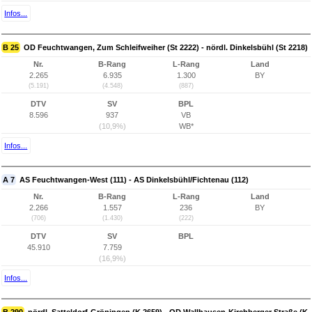
Infos...
B 25
OD Feuchtwangen, Zum Schleifweiher (St 2222) - nördl. Dinkelsbühl (St 2218)
Nr.
B-Rang
L-Rang
Land
2.265
6.935
1.300
BY
(5.191)
(4.548)
(887)
DTV
SV
BPL
8.596
937
VB
(10,9%)
WB*
Infos...
A 7
AS Feuchtwangen-West (111) - AS Dinkelsbühl/Fichtenau (112)
Nr.
B-Rang
L-Rang
Land
2.266
1.557
236
BY
(706)
(1.430)
(222)
DTV
SV
BPL
45.910
7.759
(16,9%)
Infos...