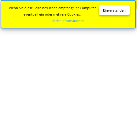
Diese Seite wird nicht mehr aktualisiert.
Zur neuen Seite
Wenn Sie diese Seite besuchen empfängt Ihr Computer
Einverstanden
eventuell ein oder mehrere Cookies.
Mehr Informationen