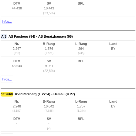
DTV
SV
BPL
44.438
10.443
(23,5%)
Infos...
A 3
AS Parsberg (94) - AS Beratzhausen (95)
Nr.
B-Rang
L-Rang
Land
2.247
1.676
264
BY
(318)
(1.521)
(245)
DTV
SV
BPL
43.644
9.951
(22,8%)
Infos...
St 2660
KVP Parsberg (L 2234) - Hemau (K 27)
Nr.
B-Rang
L-Rang
Land
2.248
10.042
1.757
BY
(4.182)
(7.638)
(1.344)
DTV
SV
BPL
-
-
(-)