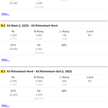
15.263
2.244
(14,7%)
Infos...
B 2
AS Mauk (L 2223) - AS Röttenbach-Nord
Nr.
B-Rang
L-Rang
Land
2.254
4.062
745
BY
(2.979)
(1.734)
(338)
DTV
SV
BPL
16.632
2.412
(14,5%)
Infos...
B 2
AS Röttenbach-Nord - AS Röttenbach-Süd (L 2923)
Nr.
B-Rang
L-Rang
Land
2.255
5.059
933
BY
(2.980)
(2.694)
(520)
DTV
SV
BPL
13.223
1.679
(12,7%)
Infos...