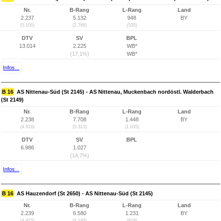
Nr.
B-Rang
L-Rang
Land
2.237
5.132
948
BY
(5.100)
(2.766)
(535)
DTV
SV
BPL
13.014
2.225
WB*
(17,1%)
WB*
Infos...
B 16
AS Nittenau-Süd (St 2145) - AS Nittenau, Muckenbach nordöstl. Walderbach
(St 2149)
Nr.
B-Rang
L-Rang
Land
2.238
7.708
1.448
BY
(4.916)
(5.313)
(1.035)
DTV
SV
BPL
6.986
1.027
(14,7%)
Infos...
B 16
AS Hauzendorf (St 2650) - AS Nittenau-Süd (St 2145)
Nr.
B-Rang
L-Rang
Land
2.239
6.580
1.231
BY
(4.915)
(4.195)
(818)