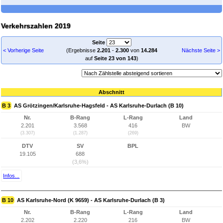
Verkehrszahlen 2019
Seite
< Vorherige Seite
(Ergebnisse
2.201
-
2.300
von
14.284
Nächste Seite >
auf
Seite 23 von 143
)
Abschnitt
B 3
AS Grötzingen/Karlsruhe-Hagsfeld - AS Karlsruhe-Durlach (B 10)
Nr.
B-Rang
L-Rang
Land
2.201
3.568
416
BW
(3.307)
(1.287)
(269)
DTV
SV
BPL
19.105
688
(3,6%)
Infos...
B 10
AS Karlsruhe-Nord (K 9659) - AS Karlsruhe-Durlach (B 3)
Nr.
B-Rang
L-Rang
Land
2.202
2.220
216
BW