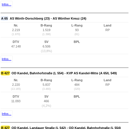
Infos...
A 65
AS Wörth-Dorschberg (23) - AS Wörther Kreuz (24)
Nr.
B-Rang
L-Rang
Land
2.219
1.519
93
RP
(1.970)
(1.398)
(81)
DTV
SV
BPL
47.148
6.506
(13,8%)
Infos...
B 427
OD Kandel, Bahnhofstraße (L 554) - KVP AS Kandel-Mitte (A 65/L 549)
Nr.
B-Rang
L-Rang
Land
2.220
5.837
484
RP
(13.165)
(3.460)
(320)
DTV
SV
BPL
11.093
466
(4,2%)
Infos...
B 427
OD Kandel, Landauer Straße (L 542) - OD Kandel, Bahnhofstraße (L 554)