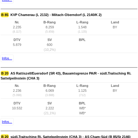
B 85
KVP Chamerau (L 2132) - Miltach-Oberndorf (L 2140/K 2)
Nr.
B-Rang
L-Rang
Land
2.235
8.259
1.548
BY
(8.117)
(5.859)
(1.135)
DTV
SV
BPL
5.879
600
(10,2%)
Infos...
B 20
AS Rattiszell/Euersdorf (SR 43), Bauamtsgrenze PA/R - südl.Traitsching Ri.
Sattelpeilnstein (CHA 3)
Nr.
B-Rang
L-Rang
Land
2.236
6.069
1.125
BY
(5.099)
(3.688)
(712)
DTV
SV
BPL
10.532
2.222
WB*
(21,1%)
WB*
Infos...
B 20
südl.Traitsching Ri. Sattelpeilnstein (CHA 3) - AS Cham-Süd (B 85/St 2146)