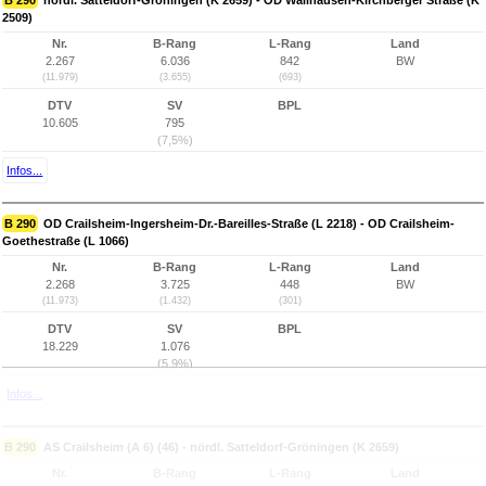
B 290
nördl. Satteldorf-Gröningen (K 2659) - OD Wallhausen-Kirchberger Straße (K
2509)
Nr.
B-Rang
L-Rang
Land
2.267
6.036
842
BW
(11.979)
(3.655)
(693)
DTV
SV
BPL
10.605
795
(7,5%)
Infos...
B 290
OD Crailsheim-Ingersheim-Dr.-Bareilles-Straße (L 2218) - OD Crailsheim-
Goethestraße (L 1066)
Nr.
B-Rang
L-Rang
Land
2.268
3.725
448
BW
(11.973)
(1.432)
(301)
DTV
SV
BPL
18.229
1.076
(5,9%)
Infos...
B 290
AS Crailsheim (A 6) (46) - nördl. Satteldorf-Gröningen (K 2659)
Nr.
B-Rang
L-Rang
Land