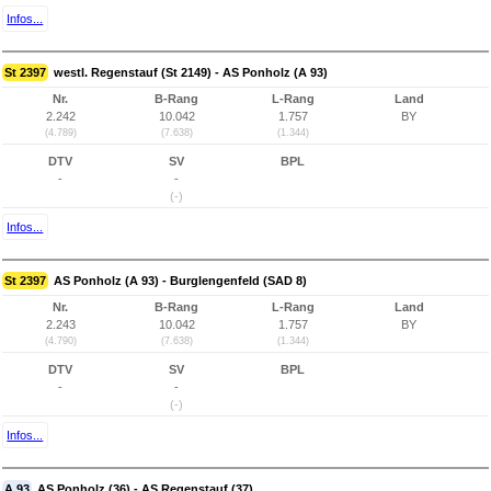
Infos...
St 2397
westl. Regenstauf (St 2149) - AS Ponholz (A 93)
Nr.
B-Rang
L-Rang
Land
2.242
10.042
1.757
BY
(4.789)
(7.638)
(1.344)
DTV
SV
BPL
-
-
(-)
Infos...
St 2397
AS Ponholz (A 93) - Burglengenfeld (SAD 8)
Nr.
B-Rang
L-Rang
Land
2.243
10.042
1.757
BY
(4.790)
(7.638)
(1.344)
DTV
SV
BPL
-
-
(-)
Infos...
A 93
AS Ponholz (36) - AS Regenstauf (37)