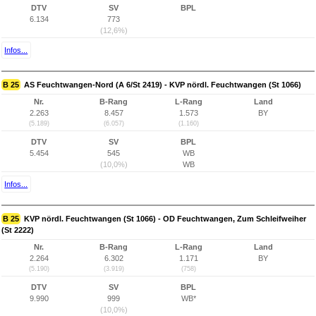
DTV
SV
BPL
6.134
773
(12,6%)
Infos...
B 25
AS Feuchtwangen-Nord (A 6/St 2419) - KVP nördl. Feuchtwangen (St 1066)
Nr.
B-Rang
L-Rang
Land
2.263
8.457
1.573
BY
(5.189)
(6.057)
(1.160)
DTV
SV
BPL
5.454
545
WB
(10,0%)
WB
Infos...
B 25
KVP nördl. Feuchtwangen (St 1066) - OD Feuchtwangen, Zum Schleifweiher
(St 2222)
Nr.
B-Rang
L-Rang
Land
2.264
6.302
1.171
BY
(5.190)
(3.919)
(758)
DTV
SV
BPL
9.990
999
WB*
(10,0%)