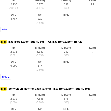
Nr.
B-Rang
L-Rang
Land
2.230
8.776
837
RP
(13.160)
(6.376)
(662)
DTV
SV
BPL
4.787
220
(4,6%)
Infos...
B 38
Bad Bergzabern-Süd (L 508) - AS Bad Bergzabern (B 427)
Nr.
B-Rang
L-Rang
Land
2.231
8.149
737
RP
(5.881)
(5.750)
(563)
DTV
SV
BPL
6.090
177
(2,9%)
Infos...
B 38
Schweigen-Rechtenbach (L 546) - Bad Bergzabern-Süd (L 508)
Nr.
B-Rang
L-Rang
Land
2.232
7.683
676
RP
(5.880)
(5.288)
(505)
DTV
SV
BPL