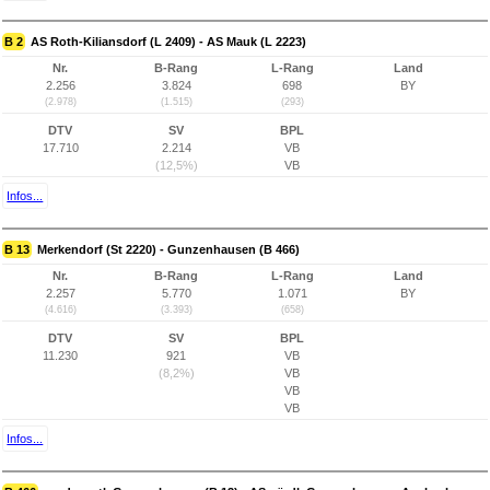
B 2
AS Roth-Kiliansdorf (L 2409) - AS Mauk (L 2223)
Nr.
B-Rang
L-Rang
Land
2.256
3.824
698
BY
(2.978)
(1.515)
(293)
DTV
SV
BPL
17.710
2.214
VB
(12,5%)
VB
Infos...
B 13
Merkendorf (St 2220) - Gunzenhausen (B 466)
Nr.
B-Rang
L-Rang
Land
2.257
5.770
1.071
BY
(4.616)
(3.393)
(658)
DTV
SV
BPL
11.230
921
VB
(8,2%)
VB
VB
VB
Infos...