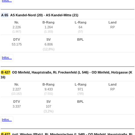
Infos...
A 65
AS Kandel-Nord (20) - AS Kandel-Mitte (21)
Nr.
B-Rang
L-Rang
Land
2.226
1.264
64
RP
(1.967)
(1.183)
(57)
DTV
SV
BPL
53.175
6.806
(12,8%)
Infos...
B 427
OD Minfeld, Hauptstraße, Ri. Freckenfeld (L 546) - OD Minfeld, Holzgasse (K
16)
Nr.
B-Rang
L-Rang
Land
2.227
9.433
971
RP
(13.162)
(7.031)
(795)
DTV
SV
BPL
3.337
107
(3,2%)
Infos...
B 427
östl. Winden (Pfalz), Ri. Minderslachen (L 548) - OD Minfeld, Hauptstraße, Ri.