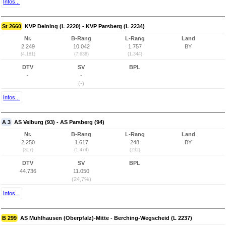
Infos...
St 2660
KVP Deining (L 2220) - KVP Parsberg (L 2234)
Nr.
B-Rang
L-Rang
Land
2.249
10.042
1.757
BY
(4.181)
(7.638)
(1.344)
DTV
SV
BPL
-
-
(-)
Infos...
A 3
AS Velburg (93) - AS Parsberg (94)
Nr.
B-Rang
L-Rang
Land
2.250
1.617
248
BY
(317)
(1.474)
(232)
DTV
SV
BPL
44.736
11.050
(24,7%)
Infos...
B 299
AS Mühlhausen (Oberpfalz)-Mitte - Berching-Wegscheid (L 2237)