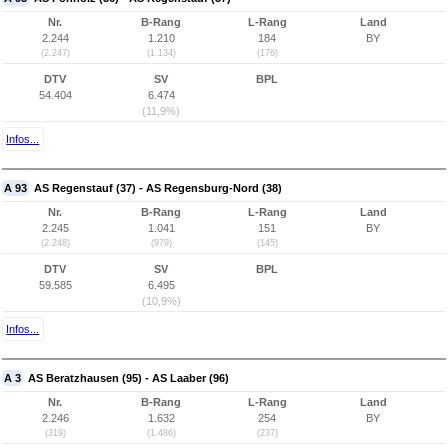
Nr.
B-Rang
L-Rang
Land
2.244
1.210
184
BY
(2.247)
(1.134)
(176)
DTV
SV
BPL
54.404
6.474
(11,9%)
Infos...
A 93
AS Regenstauf (37) - AS Regensburg-Nord (38)
Nr.
B-Rang
L-Rang
Land
2.245
1.041
151
BY
(2.248)
(979)
(145)
DTV
SV
BPL
59.585
6.495
(10,9%)
Infos...
A 3
AS Beratzhausen (95) - AS Laaber (96)
Nr.
B-Rang
L-Rang
Land
2.246
1.632
254
BY
(319)
(1.486)
(237)