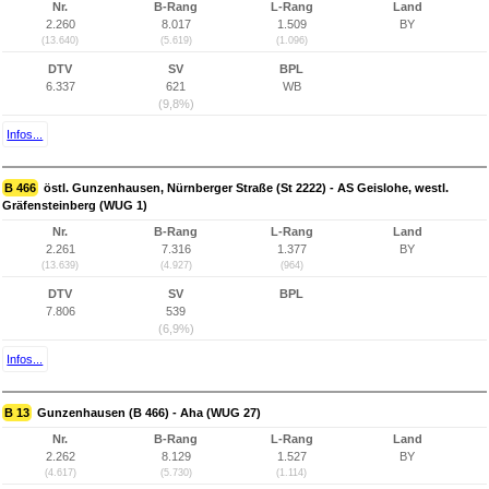
Nr.
B-Rang
L-Rang
Land
2.260
8.017
1.509
BY
(13.640)
(5.619)
(1.096)
DTV
SV
BPL
6.337
621
WB
(9,8%)
Infos...
B 466
östl. Gunzenhausen, Nürnberger Straße (St 2222) - AS Geislohe, westl.
Gräfensteinberg (WUG 1)
Nr.
B-Rang
L-Rang
Land
2.261
7.316
1.377
BY
(13.639)
(4.927)
(964)
DTV
SV
BPL
7.806
539
(6,9%)
Infos...
B 13
Gunzenhausen (B 466) - Aha (WUG 27)
Nr.
B-Rang
L-Rang
Land
2.262
8.129
1.527
BY
(4.617)
(5.730)
(1.114)