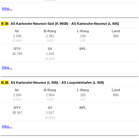
Infos...
B 36
AS Karlsruhe-Neureut-Süd (K 9658) - AS Karlsruhe-Neureut (L 605)
Nr.
B-Rang
L-Rang
Land
2.205
2.381
230
BW
(5.836)
(419)
(89)
DTV
SV
BPL
30.756
1.415
(4,6%)
Infos...
B 36
AS Karlsruhe-Neureut (L 605) - AS Leopoldshafen (L 559)
Nr.
B-Rang
L-Rang
Land
2.206
1.954
183
BW
(5.837)
(236)
(51)
DTV
SV
BPL
38.347
1.917
(5,0%)
Infos...