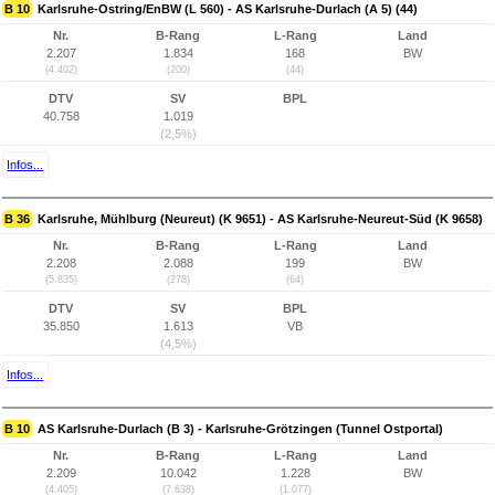
B 10
Karlsruhe-Ostring/EnBW (L 560) - AS Karlsruhe-Durlach (A 5) (44)
Nr.
B-Rang
L-Rang
Land
2.207
1.834
168
BW
(4.402)
(200)
(44)
DTV
SV
BPL
40.758
1.019
(2,5%)
Infos...
B 36
Karlsruhe, Mühlburg (Neureut) (K 9651) - AS Karlsruhe-Neureut-Süd (K 9658)
Nr.
B-Rang
L-Rang
Land
2.208
2.088
199
BW
(5.835)
(278)
(64)
DTV
SV
BPL
35.850
1.613
VB
(4,5%)
Infos...
B 10
AS Karlsruhe-Durlach (B 3) - Karlsruhe-Grötzingen (Tunnel Ostportal)
Nr.
B-Rang
L-Rang
Land
2.209
10.042
1.228
BW
(4.405)
(7.638)
(1.077)