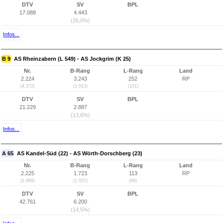
DTV
SV
BPL
17.088
4.443
(26,0%)
Infos...
B 9
AS Rheinzabern (L 549) - AS Jockgrim (K 25)
Nr.
B-Rang
L-Rang
Land
2.224
3.243
252
RP
(4.372)
(1.013)
(101)
DTV
SV
BPL
21.229
2.887
(13,6%)
Infos...
A 65
AS Kandel-Süd (22) - AS Wörth-Dorschberg (23)
Nr.
B-Rang
L-Rang
Land
2.225
1.723
113
RP
(1.969)
(1.557)
(96)
DTV
SV
BPL
42.761
6.200
(14,5%)