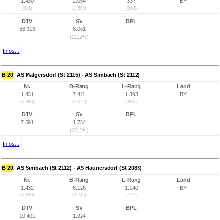
1.430
2.064
337
BY
(341)
(1.803)
(304)
DTV
SV
BPL
36.313
8.061
(22,2%)
Infos...
B 20
AS Malgersdorf (St 2115) - AS Simbach (St 2112)
Nr.
B-Rang
L-Rang
Land
1.431
7.411
1.393
BY
(5.089)
(5.022)
(980)
DTV
SV
BPL
7.591
1.754
(23,1%)
Infos...
B 20
AS Simbach (St 2112) - AS Haunersdorf (St 2083)
Nr.
B-Rang
L-Rang
Land
1.432
6.126
1.140
BY
(5.090)
(3.745)
(727)
DTV
SV
BPL
10.401
1.924