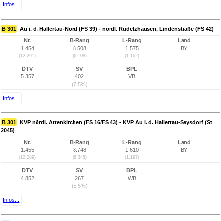
Infos...
B 301
Au i. d. Hallertau-Nord (FS 39) - nördl. Rudelzhausen, Lindenstraße (FS 42)
Nr.
B-Rang
L-Rang
Land
1.454
8.508
1.575
BY
(12.291)
(6.108)
(1.162)
DTV
SV
BPL
5.357
402
VB
(7,5%)
Infos...
B 301
KVP nördl. Attenkirchen (FS 16/FS 43) - KVP Au i. d. Hallertau-Seysdorf (St
2045)
Nr.
B-Rang
L-Rang
Land
1.455
8.748
1.610
BY
(12.289)
(6.348)
(1.197)
DTV
SV
BPL
4.852
267
WB
(5,5%)
Infos...