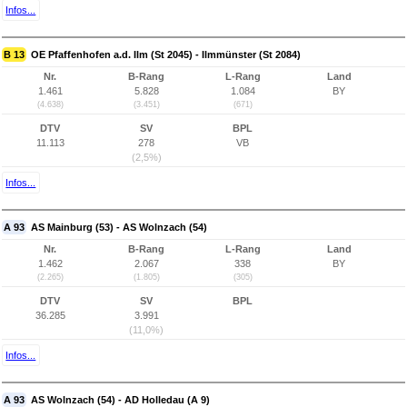
Infos...
B 13
OE Pfaffenhofen a.d. Ilm (St 2045) - Ilmmünster (St 2084)
Nr.
B-Rang
L-Rang
Land
1.461
5.828
1.084
BY
(4.638)
(3.451)
(671)
DTV
SV
BPL
11.113
278
VB
(2,5%)
Infos...
A 93
AS Mainburg (53) - AS Wolnzach (54)
Nr.
B-Rang
L-Rang
Land
1.462
2.067
338
BY
(2.265)
(1.805)
(305)
DTV
SV
BPL
36.285
3.991
(11,0%)
Infos...
A 93
AS Wolnzach (54) - AD Holledau (A 9)