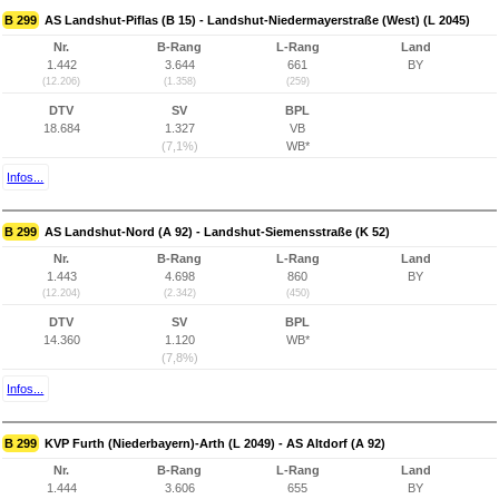
B 299
AS Landshut-Piflas (B 15) - Landshut-Niedermayerstraße (West) (L 2045)
Nr.
B-Rang
L-Rang
Land
1.442
3.644
661
BY
(12.206)
(1.358)
(259)
DTV
SV
BPL
18.684
1.327
VB
(7,1%)
WB*
Infos...
B 299
AS Landshut-Nord (A 92) - Landshut-Siemensstraße (K 52)
Nr.
B-Rang
L-Rang
Land
1.443
4.698
860
BY
(12.204)
(2.342)
(450)
DTV
SV
BPL
14.360
1.120
WB*
(7,8%)
Infos...
B 299
KVP Furth (Niederbayern)-Arth (L 2049) - AS Altdorf (A 92)
Nr.
B-Rang
L-Rang
Land
1.444
3.606
655
BY