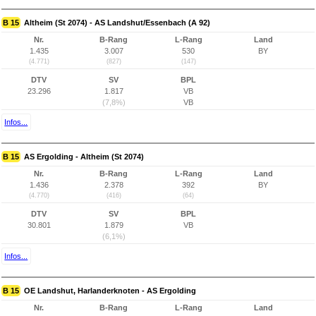
B 15
Altheim (St 2074) - AS Landshut/Essenbach (A 92)
Nr.
B-Rang
L-Rang
Land
1.435
3.007
530
BY
(4.771)
(827)
(147)
DTV
SV
BPL
23.296
1.817
VB
(7,8%)
VB
Infos...
B 15
AS Ergolding - Altheim (St 2074)
Nr.
B-Rang
L-Rang
Land
1.436
2.378
392
BY
(4.770)
(416)
(64)
DTV
SV
BPL
30.801
1.879
VB
(6,1%)
Infos...
B 15
OE Landshut, Harlanderknoten - AS Ergolding
Nr.
B-Rang
L-Rang
Land