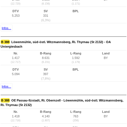
(12.720)
(6.156)
(1.171)
DTV
SV
BPL
5.253
331
(6,3%)
Infos...
B 388
Löwenmühle, süd-östl. Witzmannsberg, Ri. Thyrnau (St 2132) - OA
Untergiesbach
Nr.
B-Rang
L-Rang
Land
1.417
8.631
1.592
BY
(12.717)
(6.231)
(1.179)
DTV
SV
BPL
5.094
397
(7,8%)
Infos...
B 388
OE Passau-Ilzstadt, Ri. Obernzell - Löwenmühle, süd-östl. Witzmannsberg,
Ri. Thyrnau (St 2132)
Nr.
B-Rang
L-Rang
Land
1.418
4.140
763
BY
(12.716)
(1.807)
(356)