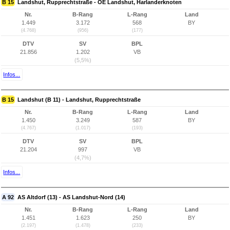
B 15
Landshut, Rupprechtstraße - OE Landshut, Harlanderknoten
Nr.
B-Rang
L-Rang
Land
1.449
3.172
568
BY
(4.768)
(956)
(177)
DTV
SV
BPL
21.856
1.202
VB
(5,5%)
Infos...
B 15
Landshut (B 11) - Landshut, Rupprechtstraße
Nr.
B-Rang
L-Rang
Land
1.450
3.249
587
BY
(4.767)
(1.017)
(193)
DTV
SV
BPL
21.204
997
VB
(4,7%)
Infos...
A 92
AS Altdorf (13) - AS Landshut-Nord (14)
Nr.
B-Rang
L-Rang
Land
1.451
1.623
250
BY
(2.197)
(1.478)
(233)