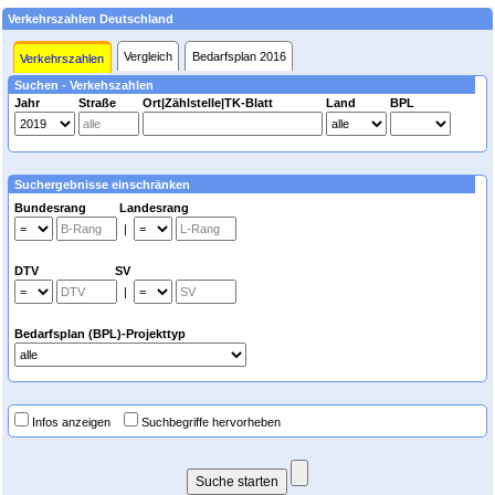
Verkehrszahlen Deutschland
Vergleich
Bedarfsplan 2016
Verkehrszahlen
Suchen - Verkehszahlen
Jahr
Straße
Ort|Zählstelle|TK-Blatt
Land
BPL
Suchergebnisse einschränken
Bundesrang Landesrang
|
DTV SV
|
Bedarfsplan (BPL)-Projekttyp
Infos anzeigen
Suchbegriffe hervorheben