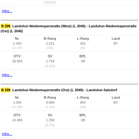
(18,5%)
Infos...
B 299
Landshut-Niedermayerstraße (West) (L 2045) - Landshut-Niedermayerstraße
(Ost) (L 2045)
Nr.
B-Rang
L-Rang
Land
1.433
2.531
431
BY
(12.207)
(506)
(85)
DTV
SV
BPL
28.904
1.734
VB
(6,0%)
Infos...
B 299
Landshut-Niedermayerstraße (Ost) (L 2045) - Landshut-Salzdorf
Nr.
B-Rang
L-Rang
Land
1.434
4.669
854
BY
(12.208)
(2.314)
(444)
DTV
SV
BPL
14.455
1.258
VB
(8,7%)
Infos...