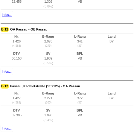
22.455
1.302
VB
(5,8%)
Infos...
B 12
OA Passau - OE Passau
Nr.
B-Rang
L-Rang
Land
1.426
2.076
341
BY
(4.583)
(275)
(35)
DTV
SV
BPL
36.158
1.989
VB
(5,5%)
Infos...
B 12
Passau, Kachletstraße (St 2125) - OA Passau
Nr.
B-Rang
L-Rang
Land
1.427
2.271
372
BY
(4.582)
(365)
(52)
DTV
SV
BPL
32.305
1.098
VB
(3,4%)
Infos...