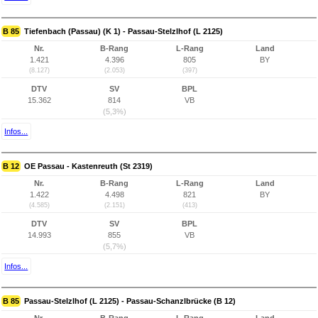
B 85
Tiefenbach (Passau) (K 1) - Passau-Stelzlhof (L 2125)
Nr.
B-Rang
L-Rang
Land
1.421
4.396
805
BY
(8.127)
(2.053)
(397)
DTV
SV
BPL
15.362
814
VB
(5,3%)
Infos...
B 12
OE Passau - Kastenreuth (St 2319)
Nr.
B-Rang
L-Rang
Land
1.422
4.498
821
BY
(4.585)
(2.151)
(413)
DTV
SV
BPL
14.993
855
VB
(5,7%)
Infos...
B 85
Passau-Stelzlhof (L 2125) - Passau-Schanzlbrücke (B 12)