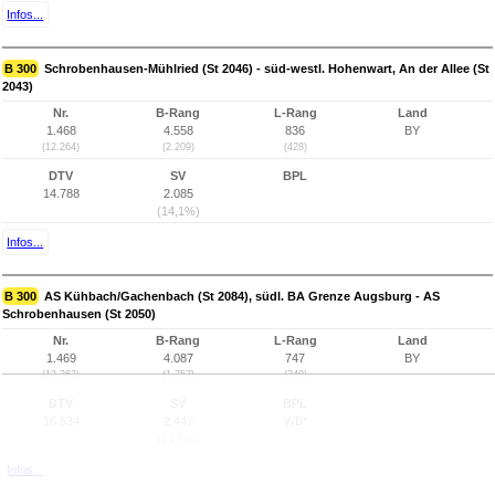
Infos...
B 300
Schrobenhausen-Mühlried (St 2046) - süd-westl. Hohenwart, An der Allee (St
2043)
Nr.
B-Rang
L-Rang
Land
1.468
4.558
836
BY
(12.264)
(2.209)
(428)
DTV
SV
BPL
14.788
2.085
(14,1%)
Infos...
B 300
AS Kühbach/Gachenbach (St 2084), südl. BA Grenze Augsburg - AS
Schrobenhausen (St 2050)
Nr.
B-Rang
L-Rang
Land
1.469
4.087
747
BY
(12.262)
(1.757)
(340)
DTV
SV
BPL
16.534
2.447
WB*
(14,8%)
Infos...