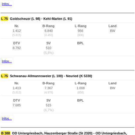
Infos...
L 75
Goldscheuer (L 98) - Kehl-Marlen (L 91)
Nr.
B-Rang
L-Rang
Land
1.412
6.840
956
BW
(5.815)
(4.453)
(806)
DTV
SV
BPL
8.792
510
(5,8%)
Infos...
L 75
Schwanau-Allmannsweier (L 100) - Neuried (K 5330)
Nr.
B-Rang
L-Rang
Land
1.413
7.367
1.008
BW
(5.813)
(4.978)
(858)
DTV
SV
BPL
7.685
515
(6,7%)
Infos...
B 388
OD Untergriesbach, Hauzenberger Straße (St 2320) - OD Untergriesbach,