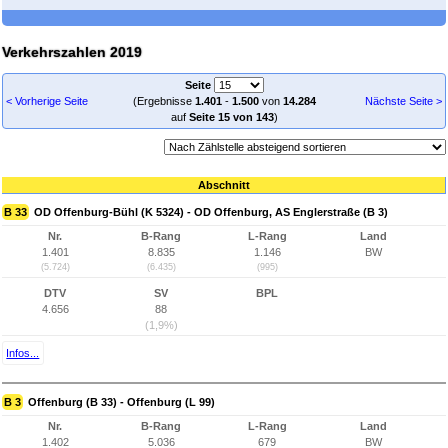
Verkehrszahlen 2019
Seite
< Vorherige Seite
(Ergebnisse
1.401
-
1.500
von
14.284
Nächste Seite >
auf
Seite 15 von 143
)
Abschnitt
B 33
OD Offenburg-Bühl (K 5324) - OD Offenburg, AS Englerstraße (B 3)
Nr.
B-Rang
L-Rang
Land
1.401
8.835
1.146
BW
(5.724)
(6.435)
(995)
DTV
SV
BPL
4.656
88
(1,9%)
Infos...
B 3
Offenburg (B 33) - Offenburg (L 99)
Nr.
B-Rang
L-Rang
Land
1.402
5.036
679
BW