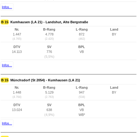
Infos...
B 15
Kumhausen (LA 21) - Landshut, Alte Bergstraße
Nr.
B-Rang
L-Rang
Land
1.447
4.778
872
BY
(4.765)
(2.420)
(462)
DTV
SV
BPL
14.113
776
VB
(5,5%)
Infos...
B 15
Münchsdorf (St 2054) - Kumhausen (LA 21)
Nr.
B-Rang
L-Rang
Land
1.448
5.129
947
BY
(4.764)
(2.763)
(534)
DTV
SV
BPL
13.024
638
VB
(4,9%)
WB*
Infos...