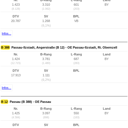
Nr.
B-Rang
L-Rang
Land
1.423
3.310
601
BY
(8.128)
(1.062)
(203)
DTV
SV
BPL
20.787
1.268
VB
(6,1%)
Infos...
B 388
Passau-Ilzstadt, Angerstraße (B 12) - OE Passau-Ilzstadt, Ri. Obernzell
Nr.
B-Rang
L-Rang
Land
1.424
3.781
687
BY
(12.715)
(1.480)
(283)
DTV
SV
BPL
17.913
1.111
(6,2%)
Infos...
B 12
Passau (B 388) - OE Passau
Nr.
B-Rang
L-Rang
Land
1.425
3.097
550
BY
(4.584)
(898)
(163)
DTV
SV
BPL