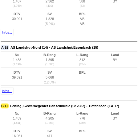
1.437
2.362
388
BY
(4.769)
(410)
(63)
DTV
SV
BPL
30.991
1.828
VB
(5,9%)
VB
Infos...
A 92
AS Landshut-Nord (14) - AS Landshut/Essenbach (15)
Nr.
B-Rang
L-Rang
Land
1.438
1.895
312
BY
(2.198)
(1.685)
(284)
DTV
SV
BPL
39.591
5.068
(12,8%)
Infos...
B 11
Eching, Gewerbegebiet Hanselmühle (St 2082) - Tiefenbach (LA 17)
Nr.
B-Rang
L-Rang
Land
1.439
4.205
776
BY
(4.511)
(1.868)
(369)
DTV
SV
BPL
16.051
417