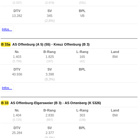
(3.337)
(2.674)
(531)
DTV
SV
BPL
13.282
345
VB
(2,6%)
Infos...
B 33a
AS Offenburg (A 5) (55) - Kreuz Offenburg (B 3)
Nr.
B-Rang
L-Rang
Land
1.403
1.825
165
BW
(5.756)
(197)
(42)
DTV
SV
BPL
40.936
3.398
(8,3%)
Infos...
B 33
AS Offenburg-Elgersweier (B 3) - AS Ortenberg (K 5326)
Nr.
B-Rang
L-Rang
Land
1.404
2.830
303
BW
(5.725)
(697)
(158)
DTV
SV
BPL
25.284
2.377
(9,4%)