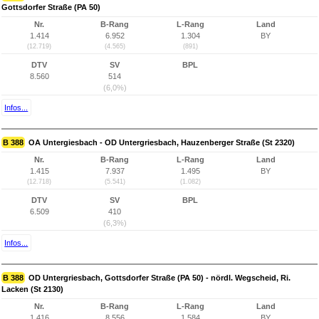
Gottsdorfer Straße (PA 50)
Nr.
B-Rang
L-Rang
Land
1.414
6.952
1.304
BY
(12.719)
(4.565)
(891)
DTV
SV
BPL
8.560
514
(6,0%)
Infos...
B 388
OA Untergiesbach - OD Untergriesbach, Hauzenberger Straße (St 2320)
Nr.
B-Rang
L-Rang
Land
1.415
7.937
1.495
BY
(12.718)
(5.541)
(1.082)
DTV
SV
BPL
6.509
410
(6,3%)
Infos...
B 388
OD Untergriesbach, Gottsdorfer Straße (PA 50) - nördl. Wegscheid, Ri.
Lacken (St 2130)
Nr.
B-Rang
L-Rang
Land
1.416
8.556
1.584
BY