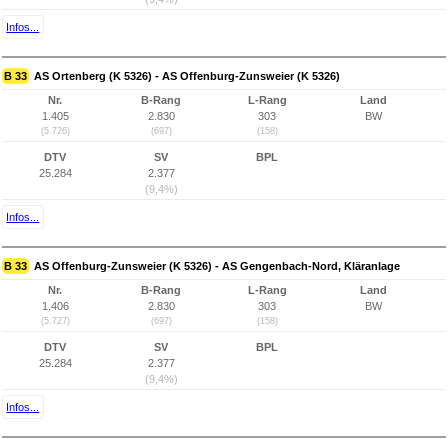
Infos...
B 33
AS Ortenberg (K 5326) - AS Offenburg-Zunsweier (K 5326)
Nr.
B-Rang
L-Rang
Land
1.405
2.830
303
BW
(5.726)
(697)
(158)
DTV
SV
BPL
25.284
2.377
(9,4%)
Infos...
B 33
AS Offenburg-Zunsweier (K 5326) - AS Gengenbach-Nord, Kläranlage
Nr.
B-Rang
L-Rang
Land
1.406
2.830
303
BW
(5.727)
(697)
(158)
DTV
SV
BPL
25.284
2.377
(9,4%)
Infos...