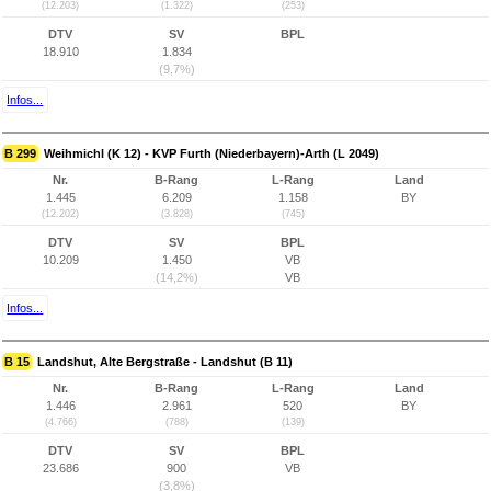
(12.203)
(1.322)
(253)
DTV
SV
BPL
18.910
1.834
(9,7%)
Infos...
B 299
Weihmichl (K 12) - KVP Furth (Niederbayern)-Arth (L 2049)
Nr.
B-Rang
L-Rang
Land
1.445
6.209
1.158
BY
(12.202)
(3.828)
(745)
DTV
SV
BPL
10.209
1.450
VB
(14,2%)
VB
Infos...
B 15
Landshut, Alte Bergstraße - Landshut (B 11)
Nr.
B-Rang
L-Rang
Land
1.446
2.961
520
BY
(4.766)
(788)
(139)
DTV
SV
BPL
23.686
900
VB
(3,8%)