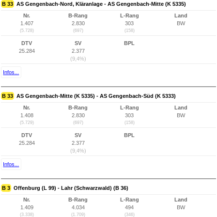
B 33
AS Gengenbach-Nord, Kläranlage - AS Gengenbach-Mitte (K 5335)
Nr.
B-Rang
L-Rang
Land
1.407
2.830
303
BW
(5.728)
(697)
(158)
DTV
SV
BPL
25.284
2.377
(9,4%)
Infos...
B 33
AS Gengenbach-Mitte (K 5335) - AS Gengenbach-Süd (K 5333)
Nr.
B-Rang
L-Rang
Land
1.408
2.830
303
BW
(5.729)
(697)
(158)
DTV
SV
BPL
25.284
2.377
(9,4%)
Infos...
B 3
Offenburg (L 99) - Lahr (Schwarzwald) (B 36)
Nr.
B-Rang
L-Rang
Land
1.409
4.034
494
BW
(3.338)
(1.709)
(346)