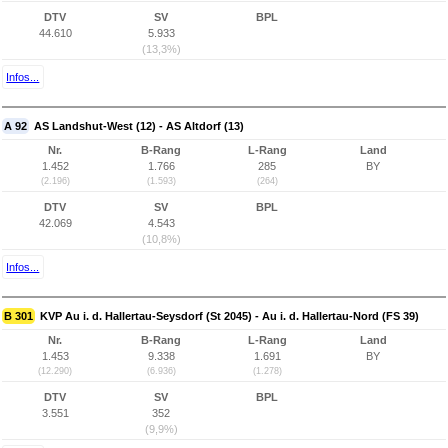
DTV
SV
BPL
44.610
5.933
(13,3%)
Infos...
A 92
AS Landshut-West (12) - AS Altdorf (13)
Nr.
B-Rang
L-Rang
Land
1.452
1.766
285
BY
(2.196)
(1.593)
(264)
DTV
SV
BPL
42.069
4.543
(10,8%)
Infos...
B 301
KVP Au i. d. Hallertau-Seysdorf (St 2045) - Au i. d. Hallertau-Nord (FS 39)
Nr.
B-Rang
L-Rang
Land
1.453
9.338
1.691
BY
(12.290)
(6.936)
(1.278)
DTV
SV
BPL
3.551
352
(9,9%)