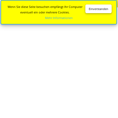
Diese Seite wird nicht mehr aktualisiert.
Zur neuen Seite
Wenn Sie diese Seite besuchen empfängt Ihr Computer
Einverstanden
eventuell ein oder mehrere Cookies.
Mehr Informationen