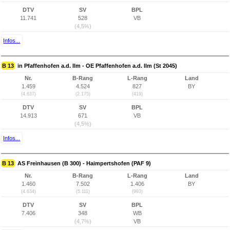
DTV
SV
BPL
11.741
528
VB
(4,5%)
Infos...
B 13
in Pfaffenhofen a.d. Ilm - OE Pfaffenhofen a.d. Ilm (St 2045)
Nr.
B-Rang
L-Rang
Land
1.459
4.524
827
BY
(4.637)
(2.175)
(419)
DTV
SV
BPL
14.913
671
VB
(4,5%)
Infos...
B 13
AS Freinhausen (B 300) - Haimpertshofen (PAF 9)
Nr.
B-Rang
L-Rang
Land
1.460
7.502
1.406
BY
(4.634)
(5.111)
(993)
DTV
SV
BPL
7.406
348
WB
(4,7%)
VB