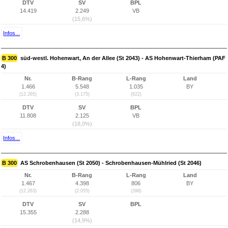
DTV
SV
BPL
14.419
2.249
VB
(15,6%)
Infos...
B 300
süd-westl. Hohenwart, An der Allee (St 2043) - AS Hohenwart-Thierham (PAF
4)
Nr.
B-Rang
L-Rang
Land
1.466
5.548
1.035
BY
(12.265)
(3.175)
(622)
DTV
SV
BPL
11.808
2.125
VB
(18,0%)
Infos...
B 300
AS Schrobenhausen (St 2050) - Schrobenhausen-Mühlried (St 2046)
Nr.
B-Rang
L-Rang
Land
1.467
4.398
806
BY
(12.263)
(2.055)
(398)
DTV
SV
BPL
15.355
2.288
(14,9%)