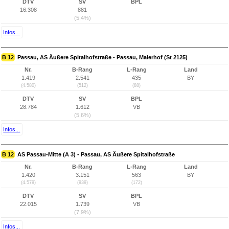
DTV
SV
BPL
16.308
881
(5,4%)
Infos...
B 12
Passau, AS Äußere Spitalhofstraße - Passau, Maierhof (St 2125)
Nr.
B-Rang
L-Rang
Land
1.419
2.541
435
BY
(4.580)
(512)
(88)
DTV
SV
BPL
28.784
1.612
VB
(5,6%)
Infos...
B 12
AS Passau-Mitte (A 3) - Passau, AS Äußere Spitalhofstraße
Nr.
B-Rang
L-Rang
Land
1.420
3.151
563
BY
(4.579)
(939)
(172)
DTV
SV
BPL
22.015
1.739
VB
(7,9%)
Infos...