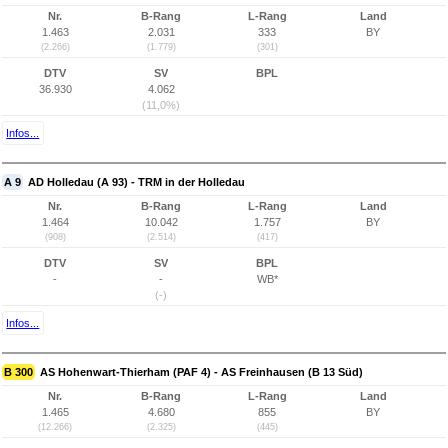
Nr.
B-Rang
L-Rang
Land
1.463
2.031
333
BY
(2.266)
(1.779)
(301)
DTV
SV
BPL
36.930
4.062
(11,0%)
Infos...
A 9
AD Holledau (A 93) - TRM in der Holledau
Nr.
B-Rang
L-Rang
Land
1.464
10.042
1.757
BY
(908)
(2.514)
(417)
DTV
SV
BPL
-
-
WB*
(-)
Infos...
B 300
AS Hohenwart-Thierham (PAF 4) - AS Freinhausen (B 13 Süd)
Nr.
B-Rang
L-Rang
Land
1.465
4.680
855
BY
(12.266)
(2.325)
(445)