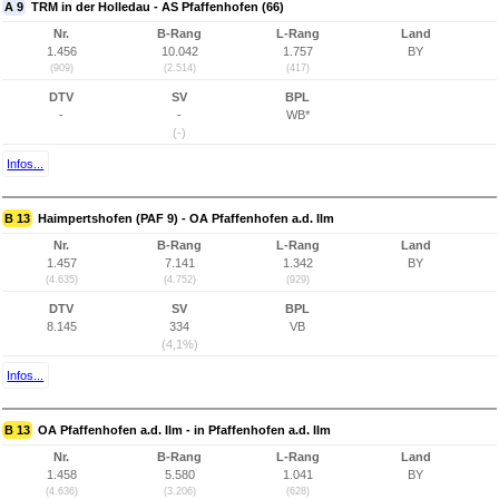
A 9
TRM in der Holledau - AS Pfaffenhofen (66)
Nr.
B-Rang
L-Rang
Land
1.456
10.042
1.757
BY
(909)
(2.514)
(417)
DTV
SV
BPL
-
-
WB*
(-)
Infos...
B 13
Haimpertshofen (PAF 9) - OA Pfaffenhofen a.d. Ilm
Nr.
B-Rang
L-Rang
Land
1.457
7.141
1.342
BY
(4.635)
(4.752)
(929)
DTV
SV
BPL
8.145
334
VB
(4,1%)
Infos...
B 13
OA Pfaffenhofen a.d. Ilm - in Pfaffenhofen a.d. Ilm
Nr.
B-Rang
L-Rang
Land
1.458
5.580
1.041
BY
(4.636)
(3.206)
(628)