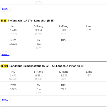
(2,6%)
Infos...
B 11
Tiefenbach (LA 17) - Landshut (B 15)
Nr.
B-Rang
L-Rang
Land
1.440
3.954
728
BY
(4.512)
(1.636)
(322)
DTV
SV
BPL
17.110
411
(2,4%)
Infos...
B 299
Landshut-Siemensstraße (K 52) - AS Landshut-Piflas (B 15)
Nr.
B-Rang
L-Rang
Land
1.441
6.591
1.235
BY
(12.205)
(4.206)
(822)
DTV
SV
BPL
9.335
784
WB*
(8,4%)
Infos...