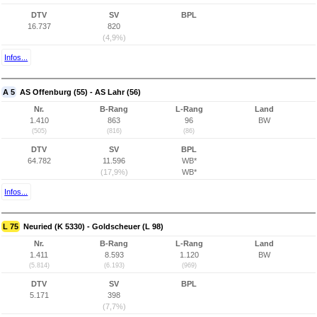
DTV
SV
BPL
16.737
820
(4,9%)
Infos...
A 5
AS Offenburg (55) - AS Lahr (56)
Nr.
B-Rang
L-Rang
Land
1.410
863
96
BW
(505)
(816)
(86)
DTV
SV
BPL
64.782
11.596
WB*
(17,9%)
WB*
Infos...
L 75
Neuried (K 5330) - Goldscheuer (L 98)
Nr.
B-Rang
L-Rang
Land
1.411
8.593
1.120
BW
(5.814)
(6.193)
(969)
DTV
SV
BPL
5.171
398
(7,7%)