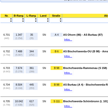
Nr.
B-Rang
L-Rang
Land
Straße
Ab
6.701
1.347
35
SN
A 4
AS Ohorn (86) - AS Burkau (87)
(440)
(1.254)
(35)
Infos...
6.702
7.488
344
SN
B 6
AS Bischofswerda-OU (B 98) - Arns
(3.754)
(5.097)
(252)
Infos...
6.703
7.674
361
SN
B 98
Bischofswerda-Rammenau (S 158) -
(8.643)
(5.279)
(269)
Infos...
6.704
8.504
445
SN
B 98
AS Burkau (A 4) - Bischofswerda-
(8.642)
(6.104)
(353)
Infos...
6.705
10.042
617
SN
S 111
Bischofswerda-Schönbrunn (L 101)
(3.758)
(7.638)
(525)
Infos...