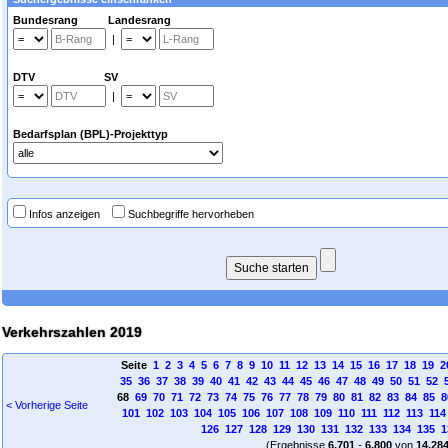
Bundesrang Landesrang
|
DTV SV
|
Bedarfsplan (BPL)-Projekttyp
Infos anzeigen
Suchbegriffe hervorheben
Verkehrszahlen 2019
Seite
1
2
3
4
5
6
7
8
9
10
11
12
13
14
15
16
17
18
19
2
35
36
37
38
39
40
41
42
43
44
45
46
47
48
49
50
51
52
68
69
70
71
72
73
74
75
76
77
78
79
80
81
82
83
84
85
8
< Vorherige Seite
101
102
103
104
105
106
107
108
109
110
111
112
113
114
126
127
128
129
130
131
132
133
134
135
1
(Ergebnisse
6.701
-
6.800
von
14.28