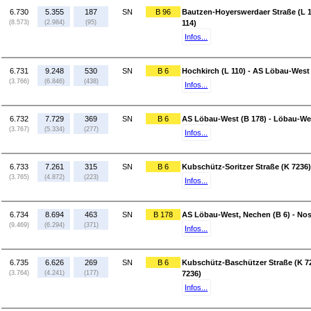
6.730
5.355
187
SN
B 96
Bautzen-Hoyerswerdaer Straße (L 1
(8.573)
(2.984)
(95)
114)
Infos...
6.731
9.248
530
SN
B 6
Hochkirch (L 110) - AS Löbau-West 
(3.766)
(6.846)
(438)
Infos...
6.732
7.729
369
SN
B 6
AS Löbau-West (B 178) - Löbau-Wei
(3.767)
(5.334)
(277)
Infos...
6.733
7.261
315
SN
B 6
Kubschütz-Soritzer Straße (K 7236)
(3.765)
(4.872)
(223)
Infos...
6.734
8.694
463
SN
B 178
AS Löbau-West, Nechen (B 6) - Nost
(9.469)
(6.294)
(371)
Infos...
6.735
6.626
269
SN
B 6
Kubschütz-Baschützer Straße (K 72
(3.764)
(4.241)
(177)
7236)
Infos...