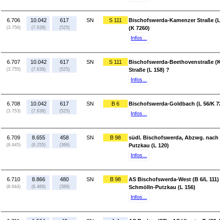
6.706
10.042
617
SN
S 111
Bischofswerda-Kamenzer Straße (L
(3.756)
(7.638)
(525)
(K 7260)
Infos...
6.707
10.042
617
SN
S 111
Bischofswerda-Beethovenstraße (K
(3.755)
(7.638)
(525)
Straße (L 158) ?
Infos...
6.708
10.042
617
SN
B 6
Bischofswerda-Goldbach (L 56/K 7
(3.753)
(7.638)
(525)
Infos...
6.709
8.655
458
SN
B 98
südl. Bischofswerda, Abzwg. nach 
(8.645)
(6.255)
(366)
Putzkau (L 120)
Infos...
6.710
8.866
480
SN
B 98
AS Bischofswerda-West (B 6/L 111)
(8.644)
(6.466)
(388)
Schmölln-Putzkau (L 156)
Infos...