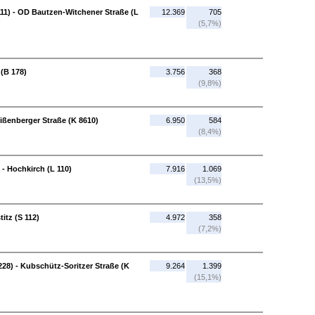
11) - OD Bautzen-Witchener Straße (L
12.369
705
(5,7%)
(B 178)
3.756
368
(9,8%)
ßenberger Straße (K 8610)
6.950
584
(8,4%)
 - Hochkirch (L 110)
7.916
1.069
(13,5%)
itz (S 112)
4.972
358
(7,2%)
28) - Kubschütz-Soritzer Straße (K
9.264
1.399
(15,1%)