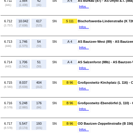
6.711
1.564
42
SN
A 4
AS Burkau (87) - AS Uhyst a.T. (88a
(441)
(1.436)
(41)
Infos...
6.712
10.042
617
SN
S 111
Bischofswerda-Lindenstraße (K 72
(3.757)
(7.638)
(525)
Infos...
6.713
1.746
54
SN
A 4
AS Bautzen-West (89) - AS Bautzen
(444)
(1.575)
(53)
Infos...
6.714
1.706
51
SN
A 4
AS Salzenforst (88b) - AS Bautzen-
(443)
(1.542)
(50)
Infos...
6.715
8.037
404
SN
B 96
Großpostwitz-Kirchplatz (L 116) - 
(8.580)
(5.639)
(312)
Infos...
6.716
5.248
176
SN
B 96
Großpostwitz-Ebendörfel (L 110) - 
(8.579)
(2.880)
(84)
Infos...
6.717
5.547
193
SN
B 96
OD Bautzen-Zeppelinstraße (B 156)
(8.578)
(3.174)
(101)
Infos...