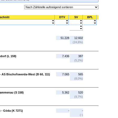
schnitt
DTV
SV
BPL
51.228
12.602
(24,6%)
dorf (L 159)
7.436
387
(5,2%)
 AS Bischofswerda-West (B 6/L 111)
7.065
565
(8,0%)
Rammenau (S 158)
5.362
520
(9,7%)
 - Göda (K 7271)
-
-
(-)