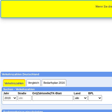
Wenn Sie die
Verkehrszahlen Deutschland
Vergleich
Bedarfsplan 2016
Verkehrszahlen
Suchen - Verkehszahlen
Jahr
Straße
Ort|Zählstelle|TK-Blatt
Land
BPL
Suchergebnisse einschränken