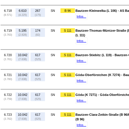
6.718
6.610
267
SN
B 96
Bautzen-Kleinwelka (L 106) - AS B
(8.571)
(4.225)
(175)
Infos...
6.719
5.195
174
SN
S 111
Bautzen-Thomas-Müntzer-Straße (B
(3.763)
(2.828)
(82)
(L 111)
Infos...
6.720
10.042
617
SN
S 111
Bautzen-Stiebitz (L 119) - Bautzen-
(3.761)
(7.638)
(525)
Infos...
6.721
10.042
617
SN
S 111
Göda-Oberförstchen (K 7274) - Baut
(3.760)
(7.638)
(525)
Infos...
6.722
10.042
617
SN
S 111
Göda (K 7271) - Göda-Oberförstche
(3.759)
(7.638)
(525)
Infos...
6.723
10.042
617
SN
S 111
Bautzen-Clara-Zetkin-Straße (B 96
(3.762)
(7.638)
(525)
(B 96)
Infos...