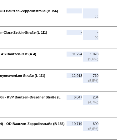
OD Bautzen-Zeppelinstraße (B 156)
-
-
(-)
-Clara-Zetkin-Straße (L 111)
-
-
(-)
- AS Bautzen-Ost (A 4)
11.224
1.078
(9,6%)
oyerswerdaer Straße (L 111)
12.913
710
(5,5%)
6) - KVP Bautzen-Dresdner Straße (L
6.047
284
(4,7%)
4) - OD Bautzen-Zeppelinstraße (B 156)
10.719
600
(5,6%)