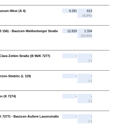
autzen-West (A 4)
9.291
613
(6,6%)
 156) - Bautzen-Weißenberger Straße
12.829
1.334
(10,4%)
Clara-Zetkin-Straße (B 96/K 7277)
-
-
(-)
zen-Stiebitz (L 119)
-
-
(-)
n (K 7274)
-
-
(-)
/K 7277) - Bautzen-Äußere Lauenstraße
-
-
(-)