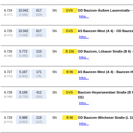
6.724
10.042
617
SN
GVS
OD Bautzen-Äußere Lauenstraße - 
(8.577)
(7.638)
(525)
Infos...
6.725
10.042
617
SN
GVS
AS Bautzen-West (A 4) - OD Bautzen
(8.575)
(7.638)
(525)
Infos...
6.726
5.772
210
SN
B 156
OD Bautzen, Löbauer Straße (B 6) 
(9.048)
(3.395)
(118)
Infos...
6.727
5.167
171
SN
B 96
AS Bautzen-West (A 4) - Bautzen-H
(8.572)
(2.801)
(79)
Infos...
6.728
8.169
412
SN
GVS
Bautzen-Hoyerswerdaer Straße (B 9
(8.598)
(5.770)
(320)
111)
Infos...
6.729
5.988
219
SN
B 96
OD Bautzen-Witchener Straße (L 11
(8.574)
(3.607)
(127)
Infos...