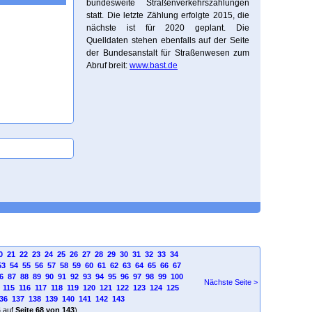
bundesweite Straßenverkehrszählungen
statt. Die letzte Zählung erfolgte 2015, die
nächste ist für 2020 geplant. Die
Quelldaten stehen ebenfalls auf der Seite
der Bundesanstalt für Straßenwesen zum
Abruf breit:
www.bast.de
0
21
22
23
24
25
26
27
28
29
30
31
32
33
34
53
54
55
56
57
58
59
60
61
62
63
64
65
66
67
6
87
88
89
90
91
92
93
94
95
96
97
98
99
100
Nächste Seite >
115
116
117
118
119
120
121
122
123
124
125
36
137
138
139
140
141
142
143
4
auf
Seite 68 von 143
)