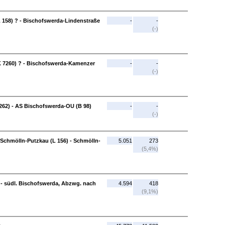
 158) ? - Bischofswerda-Lindenstraße
-
-
(-)
 7260) ? - Bischofswerda-Kamenzer
-
-
(-)
262) - AS Bischofswerda-OU (B 98)
-
-
(-)
Schmölln-Putzkau (L 156) - Schmölln-
5.051
273
(5,4%)
 - südl. Bischofswerda, Abzwg. nach
4.594
418
(9,1%)