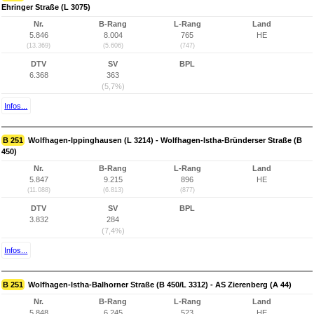
Ehringer Straße (L 3075)
Nr.
B-Rang
L-Rang
Land
5.846
8.004
765
HE
(13.369)
(5.606)
(747)
DTV
SV
BPL
6.368
363
(5,7%)
Infos...
B 251
Wolfhagen-Ippinghausen (L 3214) - Wolfhagen-Istha-Bründerser Straße (B
450)
Nr.
B-Rang
L-Rang
Land
5.847
9.215
896
HE
(11.088)
(6.813)
(877)
DTV
SV
BPL
3.832
284
(7,4%)
Infos...
B 251
Wolfhagen-Istha-Balhorner Straße (B 450/L 3312) - AS Zierenberg (A 44)
Nr.
B-Rang
L-Rang
Land
5.848
6.245
523
HE