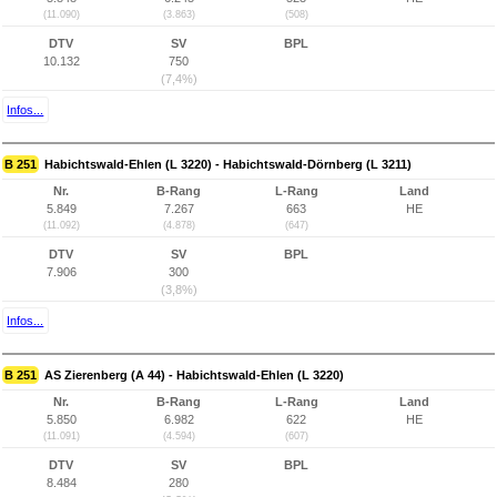
(11.090)
(3.863)
(508)
DTV
SV
BPL
10.132
750
(7,4%)
Infos...
B 251
Habichtswald-Ehlen (L 3220) - Habichtswald-Dörnberg (L 3211)
Nr.
B-Rang
L-Rang
Land
5.849
7.267
663
HE
(11.092)
(4.878)
(647)
DTV
SV
BPL
7.906
300
(3,8%)
Infos...
B 251
AS Zierenberg (A 44) - Habichtswald-Ehlen (L 3220)
Nr.
B-Rang
L-Rang
Land
5.850
6.982
622
HE
(11.091)
(4.594)
(607)
DTV
SV
BPL
8.484
280