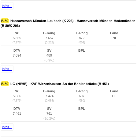
Infos...
B 80
Hannoversch-Münden-Laubach (K 226) - Hannoversch-Münden-Hedemünden
(B 80/K 206)
Nr.
B-Rang
L-Rang
Land
5.865
7.657
872
NI
(7.876)
(5.262)
(603)
DTV
SV
BPL
7.094
489
(6,9%)
Infos...
B 80
LG (NI/HE) - KVP Witzenhausen-An der Bohlenbrücke (B 451)
Nr.
B-Rang
L-Rang
Land
5.866
7.474
697
HE
(7.879)
(5.084)
(680)
DTV
SV
BPL
7.461
761
(10,2%)
Infos...