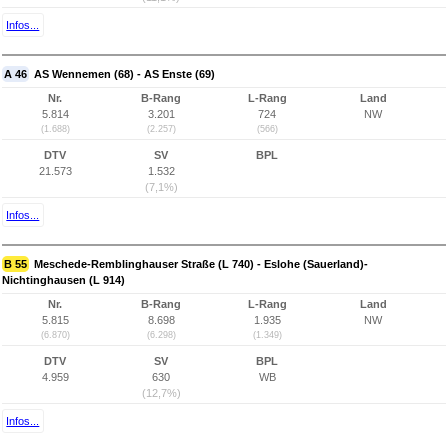
Infos...
A 46
AS Wennemen (68) - AS Enste (69)
Nr.
B-Rang
L-Rang
Land
5.814
3.201
724
NW
(1.688)
(2.257)
(566)
DTV
SV
BPL
21.573
1.532
(7,1%)
Infos...
B 55
Meschede-Remblinghauser Straße (L 740) - Eslohe (Sauerland)-
Nichtinghausen (L 914)
Nr.
B-Rang
L-Rang
Land
5.815
8.698
1.935
NW
(6.870)
(6.298)
(1.349)
DTV
SV
BPL
4.959
630
WB
(12,7%)
Infos...