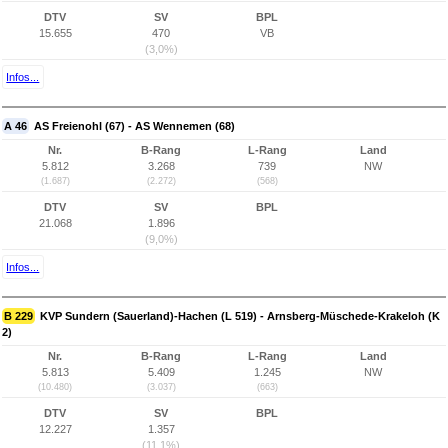
DTV
SV
BPL
15.655
470
VB
(3,0%)
Infos...
A 46
AS Freienohl (67) - AS Wennemen (68)
Nr.
B-Rang
L-Rang
Land
5.812
3.268
739
NW
(1.687)
(2.272)
(568)
DTV
SV
BPL
21.068
1.896
(9,0%)
Infos...
B 229
KVP Sundern (Sauerland)-Hachen (L 519) - Arnsberg-Müschede-Krakeloh (K
2)
Nr.
B-Rang
L-Rang
Land
5.813
5.409
1.245
NW
(10.480)
(3.037)
(663)
DTV
SV
BPL
12.227
1.357
(11,1%)