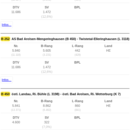
DTV
SV
BPL
11.686
1.472
(12,6%)
Infos...
B 252
AS Bad Arolsen-Mengeringhausen (B 450) - Twistetal-Elleringhausen (L 3118)
Nr.
B-Rang
L-Rang
Land
5.840
5.605
442
HE
(11.118)
(3.231)
(429)
DTV
SV
BPL
11.686
1.472
(12,6%)
Infos...
B 450
östl. Landau, Ri. Bühle (L 3198) - östl. Bad Arolsen, Ri. Wetterburg (K 7)
Nr.
B-Rang
L-Rang
Land
5.841
8.862
860
HE
(13.371)
(6.462)
(841)
DTV
SV
BPL
4.600
322
(7,0%)