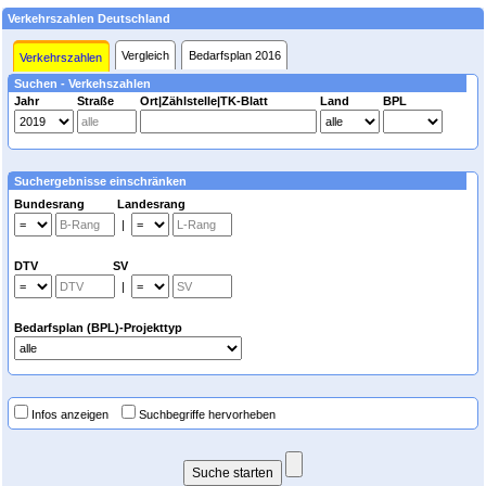
Verkehrszahlen Deutschland
Vergleich
Bedarfsplan 2016
Verkehrszahlen
Suchen - Verkehszahlen
Jahr
Straße
Ort|Zählstelle|TK-Blatt
Land
BPL
Suchergebnisse einschränken
Bundesrang Landesrang
|
DTV SV
|
Bedarfsplan (BPL)-Projekttyp
Infos anzeigen
Suchbegriffe hervorheben