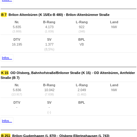
B 7
Brilon-Altenbüren (K 15/Ex-B 480) - Brilon-Altenbürener Straße
Nr.
B-Rang
L-Rang
Land
5.835
4.173
922
NW
(3.869)
(1.839)
(346)
DTV
SV
BPL
16.195
1.377
VB
(8,5%)
Infos...
K 15
OD Olsberg, Bahnhofstraße/Briloner Straße (K 15) - OD Altenbüren, Antfelder
Straße (B 7)
Nr.
B-Rang
L-Rang
Land
5.836
10.042
2.049
NW
(13.917)
(7.638)
(1.462)
DTV
SV
BPL
-
-
(-)
Infos...
B 251
Brilon-Gudenhagen (L 870) - Olsberg-Elleringhausen (L 743)