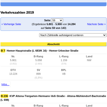
Verkehrszahlen 2019
Seite
< Vorherige Seite
(Ergebnisse
5.801
-
5.900
von
14.284
Nächste Seite >
auf
Seite 59 von 143
)
Abschnitt
B 7
Hemer-Hauptstraße (L 683/K 16) - Hemer-Urbecker Straße
Nr.
B-Rang
L-Rang
Land
5.801
5.058
1.159
NW
(3.852)
(2.693)
(578)
DTV
SV
BPL
13.224
899
VB
(6,8%)
Infos...
B 236
KVP Altena-Tiergarten-Hermann-Voß-Straße - Altena-Mühlendorf-Bachstraße
(L 698)
Nr.
B-Rang
L-Rang
Land