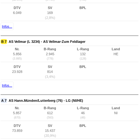
DTV
SV
BPL
6.049
169
(2,8%)
Infos...
B 7
AS Vellmar (L 3234) - AS Vellmar-Zum Feldlager
Nr.
B-Rang
L-Rang
Land
5.856
2.945
132
HE
(3.895)
(776)
(128)
DTV
SV
BPL
23.928
814
(3,4%)
Infos...
A 7
AS Hann.Münden/Lutterberg (76) - LG (NI/HE)
Nr.
B-Rang
L-Rang
Land
5.857
612
46
NI
(670)
(593)
(46)
DTV
SV
BPL
73.859
15.437
(20,9%)