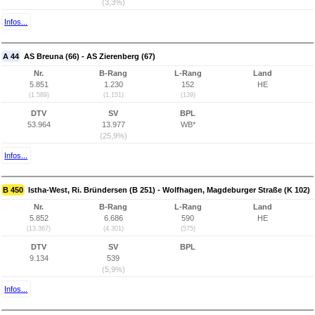
(3,3%)
Infos...
A 44
AS Breuna (66) - AS Zierenberg (67)
Nr.
B-Rang
L-Rang
Land
5.851
1.230
152
HE
(1.589)
(1.151)
(139)
DTV
SV
BPL
53.964
13.977
WB*
(25,9%)
Infos...
B 450
Istha-West, Ri. Bründersen (B 251) - Wolfhagen, Magdeburger Straße (K 102)
Nr.
B-Rang
L-Rang
Land
5.852
6.686
590
HE
(13.367)
(4.301)
(575)
DTV
SV
BPL
9.134
539
(5,9%)
Infos...