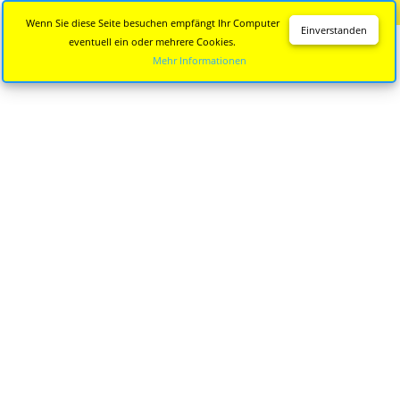
Diese Seite wird nicht mehr aktualisiert.
Zur neuen Seite
Wenn Sie diese Seite besuchen empfängt Ihr Computer
Einverstanden
eventuell ein oder mehrere Cookies.
Mehr Informationen