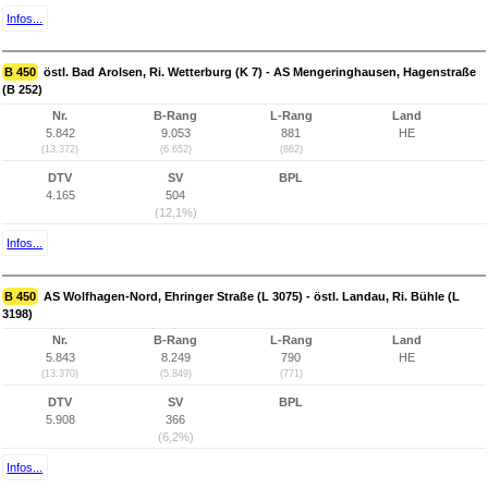
Infos...
B 450
östl. Bad Arolsen, Ri. Wetterburg (K 7) - AS Mengeringhausen, Hagenstraße
(B 252)
Nr.
B-Rang
L-Rang
Land
5.842
9.053
881
HE
(13.372)
(6.652)
(862)
DTV
SV
BPL
4.165
504
(12,1%)
Infos...
B 450
AS Wolfhagen-Nord, Ehringer Straße (L 3075) - östl. Landau, Ri. Bühle (L
3198)
Nr.
B-Rang
L-Rang
Land
5.843
8.249
790
HE
(13.370)
(5.849)
(771)
DTV
SV
BPL
5.908
366
(6,2%)
Infos...