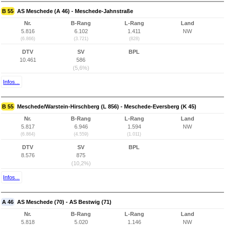
B 55
AS Meschede (A 46) - Meschede-Jahnstraße
Nr.
B-Rang
L-Rang
Land
5.816
6.102
1.411
NW
(6.866)
(3.721)
(828)
DTV
SV
BPL
10.461
586
(5,6%)
Infos...
B 55
Meschede/Warstein-Hirschberg (L 856) - Meschede-Eversberg (K 45)
Nr.
B-Rang
L-Rang
Land
5.817
6.946
1.594
NW
(6.864)
(4.559)
(1.011)
DTV
SV
BPL
8.576
875
(10,2%)
Infos...
A 46
AS Meschede (70) - AS Bestwig (71)
Nr.
B-Rang
L-Rang
Land
5.818
5.020
1.146
NW