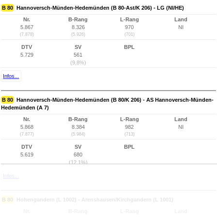
B 80
Hannoversch-Münden-Hedemünden (B 80-Ast/K 206) - LG (NI/HE)
Nr.
B-Rang
L-Rang
Land
5.867
8.326
970
NI
(7.878)
(5.926)
(701)
DTV
SV
BPL
5.729
561
(9,8%)
Infos...
B 80
Hannoversch-Münden-Hedemünden (B 80/K 206) - AS Hannoversch-Münden-
Hedemünden (A 7)
Nr.
B-Rang
L-Rang
Land
5.868
8.384
982
NI
(7.877)
(5.984)
(713)
DTV
SV
BPL
5.619
680
(12,1%)
Infos...
B 80
Hohengandern (L 1002) - Arenshausen/Kirchgandern (L 1001)
Nr.
B-Rang
L-Rang
Land