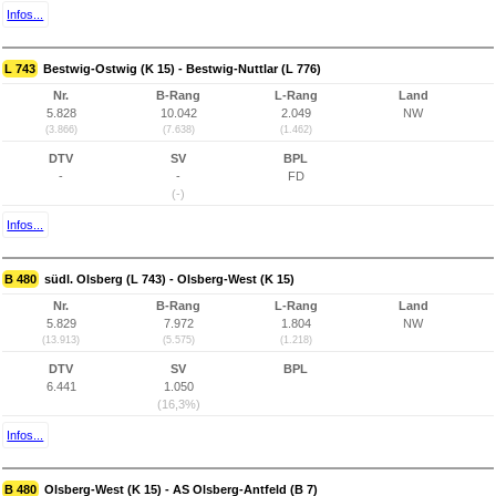
Infos...
L 743
Bestwig-Ostwig (K 15) - Bestwig-Nuttlar (L 776)
Nr.
B-Rang
L-Rang
Land
5.828
10.042
2.049
NW
(3.866)
(7.638)
(1.462)
DTV
SV
BPL
-
-
FD
(-)
Infos...
B 480
südl. Olsberg (L 743) - Olsberg-West (K 15)
Nr.
B-Rang
L-Rang
Land
5.829
7.972
1.804
NW
(13.913)
(5.575)
(1.218)
DTV
SV
BPL
6.441
1.050
(16,3%)
Infos...
B 480
Olsberg-West (K 15) - AS Olsberg-Antfeld (B 7)