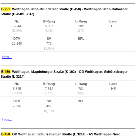
B 251
Wolfhagen-Istha-Bründerser Straße (B 450) - Wolfhagen-Istha-Balhorner
Straße (B 450/L 3312)
Nr.
B-Rang
L-Rang
Land
5.844
5.087
382
HE
(11.089)
(2.721)
(370)
DTV
SV
BPL
13.140
775
(5,9%)
Infos...
B 450
Wolfhagen, Magdeburger Straße (K 102) - OD Wolfhagen, Schützeberger
Straße (L 3214)
Nr.
B-Rang
L-Rang
Land
5.845
7.512
701
HE
(13.368)
(5.121)
(684)
DTV
SV
BPL
7.386
451
(6,1%)
Infos...
B 450
OD Wolfhagen, Schützeberger Straße (L 3214) - AS Wolfhagen-Nord,