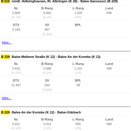
B 515
nördl. Volkringhausen, Ri. Albringen (K 26) - Balve-Sanssouci (B 229)
Nr.
B-Rang
L-Rang
Land
5.809
6.664
1.528
NW
(14.181)
(4.279)
(945)
DTV
SV
BPL
9.185
487
(5,3%)
Infos...
B 229
Balve-Mellener Straße (K 12) - Balve-An der Kormke (K 12)
Nr.
B-Rang
L-Rang
Land
5.810
5.688
1.315
NW
(10.475)
(3.312)
(733)
DTV
SV
BPL
11.457
344
VB
(3,0%)
Infos...
B 229
Balve-An der Kormke (K 12) - Balve-Glärbach
Nr.
B-Rang
L-Rang
Land
5.811
4.314
955
NW
(10.476)
(1.972)
(379)