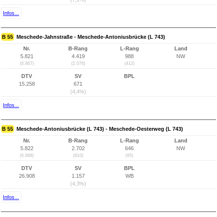
Infos...
B 55
Meschede-Jahnstraße - Meschede-Antoniusbrücke (L 743)
Nr.
B-Rang
L-Rang
Land
5.821
4.419
988
NW
(6.867)
(2.076)
(412)
DTV
SV
BPL
15.258
671
(4,4%)
Infos...
B 55
Meschede-Antoniusbrücke (L 743) - Meschede-Oesterweg (L 743)
Nr.
B-Rang
L-Rang
Land
5.822
2.702
646
NW
(6.868)
(610)
(95)
DTV
SV
BPL
26.908
1.157
WB
(4,3%)
Infos...