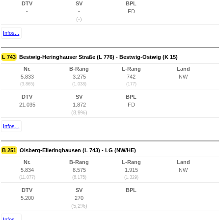
DTV
SV
BPL
-
-
FD
(-)
Infos...
L 743
Bestwig-Heringhauser Straße (L 776) - Bestwig-Ostwig (K 15)
Nr.
B-Rang
L-Rang
Land
5.833
3.275
742
NW
(3.865)
(1.038)
(177)
DTV
SV
BPL
21.035
1.872
FD
(8,9%)
Infos...
B 251
Olsberg-Elleringhausen (L 743) - LG (NW/HE)
Nr.
B-Rang
L-Rang
Land
5.834
8.575
1.915
NW
(11.077)
(6.175)
(1.329)
DTV
SV
BPL
5.200
270
(5,2%)
Infos...