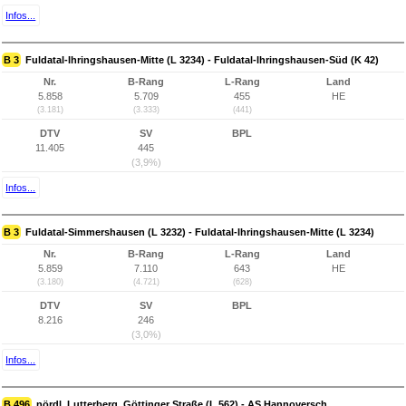
Infos...
B 3
Fuldatal-Ihringshausen-Mitte (L 3234) - Fuldatal-Ihringshausen-Süd (K 42)
Nr.
B-Rang
L-Rang
Land
5.858
5.709
455
HE
(3.181)
(3.333)
(441)
DTV
SV
BPL
11.405
445
(3,9%)
Infos...
B 3
Fuldatal-Simmershausen (L 3232) - Fuldatal-Ihringshausen-Mitte (L 3234)
Nr.
B-Rang
L-Rang
Land
5.859
7.110
643
HE
(3.180)
(4.721)
(628)
DTV
SV
BPL
8.216
246
(3,0%)
Infos...
B 496
nördl. Lutterberg, Göttinger Straße (L 562) - AS Hannoversch