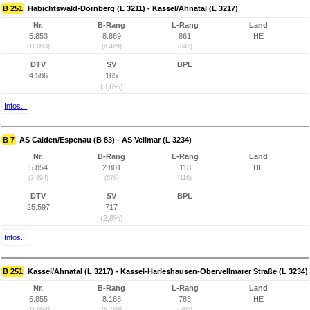
B 251
Habichtswald-Dörnberg (L 3211) - Kassel/Ahnatal (L 3217)
Nr.
B-Rang
L-Rang
Land
5.853
8.869
861
HE
(11.093)
(6.469)
(842)
DTV
SV
BPL
4.586
165
(3,6%)
Infos...
B 7
AS Calden/Espenau (B 83) - AS Vellmar (L 3234)
Nr.
B-Rang
L-Rang
Land
5.854
2.801
118
HE
(3.894)
(678)
(116)
DTV
SV
BPL
25.597
717
(2,8%)
Infos...
B 251
Kassel/Ahnatal (L 3217) - Kassel-Harleshausen-Obervellmarer Straße (L 3234)
Nr.
B-Rang
L-Rang
Land
5.855
8.168
783
HE
(11.094)
(5.769)
(765)