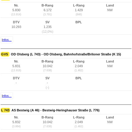
Nr.
B-Rang
L-Rang
Land
5.830
6.172
1.429
NW
(13.914)
(3.791)
(846)
DTV
SV
BPL
10.293
1.235
(12,0%)
Infos...
GVS
OD Olsberg (L 743) - OD Olsberg, Bahnhofstraße/Briloner Straße (K 15)
Nr.
B-Rang
L-Rang
Land
5.831
10.042
2.049
NW
(13.916)
(7.638)
(1.462)
DTV
SV
BPL
-
-
(-)
Infos...
L 743
AS Bestwig (A 46) - Bestwig-Heringhauser Straße (L 776)
Nr.
B-Rang
L-Rang
Land
5.832
10.042
2.049
NW
(3.864)
(7.638)
(1.462)