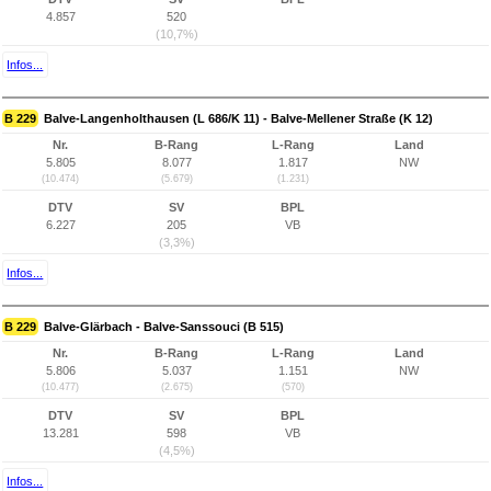
4.857
520
(10,7%)
Infos...
B 229
Balve-Langenholthausen (L 686/K 11) - Balve-Mellener Straße (K 12)
Nr.
B-Rang
L-Rang
Land
5.805
8.077
1.817
NW
(10.474)
(5.679)
(1.231)
DTV
SV
BPL
6.227
205
VB
(3,3%)
Infos...
B 229
Balve-Glärbach - Balve-Sanssouci (B 515)
Nr.
B-Rang
L-Rang
Land
5.806
5.037
1.151
NW
(10.477)
(2.675)
(570)
DTV
SV
BPL
13.281
598
VB
(4,5%)
Infos...