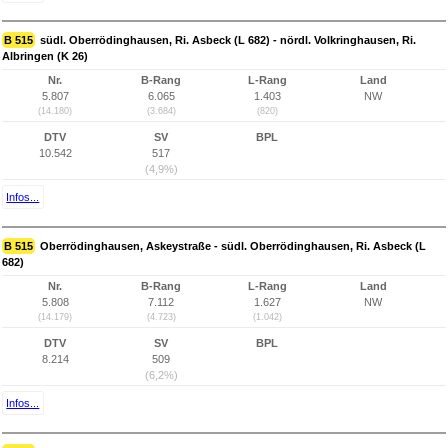
B 515
südl. Oberrödinghausen, Ri. Asbeck (L 682) - nördl. Volkringhausen, Ri.
Albringen (K 26)
Nr.
B-Rang
L-Rang
Land
5.807
6.065
1.403
NW
(14.180)
(3.684)
(820)
DTV
SV
BPL
10.542
517
(4,9%)
Infos...
B 515
Oberrödinghausen, Askeystraße - südl. Oberrödinghausen, Ri. Asbeck (L
682)
Nr.
B-Rang
L-Rang
Land
5.808
7.112
1.627
NW
(14.179)
(4.723)
(1.042)
DTV
SV
BPL
8.214
509
(6,2%)
Infos...