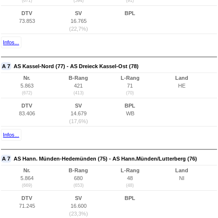
(671)
(594)
(91)
DTV
SV
BPL
73.853
16.765
(22,7%)
Infos...
A 7
AS Kassel-Nord (77) - AS Dreieck Kassel-Ost (78)
Nr.
B-Rang
L-Rang
Land
5.863
421
71
HE
(672)
(413)
(70)
DTV
SV
BPL
83.406
14.679
WB
(17,6%)
Infos...
A 7
AS Hann. Münden-Hedemünden (75) - AS Hann.Münden/Lutterberg (76)
Nr.
B-Rang
L-Rang
Land
5.864
680
48
NI
(669)
(653)
(48)
DTV
SV
BPL
71.245
16.600
(23,3%)