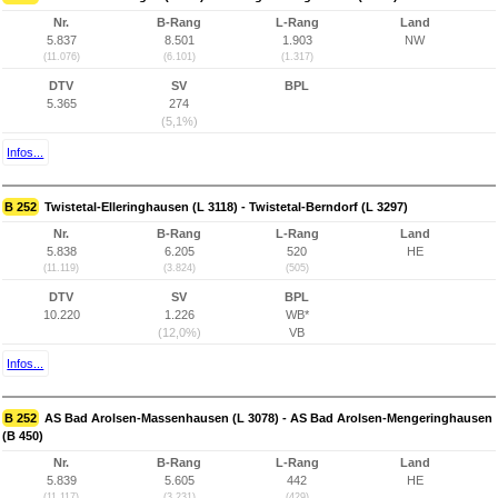
Nr.
B-Rang
L-Rang
Land
5.837
8.501
1.903
NW
(11.076)
(6.101)
(1.317)
DTV
SV
BPL
5.365
274
(5,1%)
Infos...
B 252
Twistetal-Elleringhausen (L 3118) - Twistetal-Berndorf (L 3297)
Nr.
B-Rang
L-Rang
Land
5.838
6.205
520
HE
(11.119)
(3.824)
(505)
DTV
SV
BPL
10.220
1.226
WB*
(12,0%)
VB
Infos...
B 252
AS Bad Arolsen-Massenhausen (L 3078) - AS Bad Arolsen-Mengeringhausen
(B 450)
Nr.
B-Rang
L-Rang
Land
5.839
5.605
442
HE
(11.117)
(3.231)
(429)