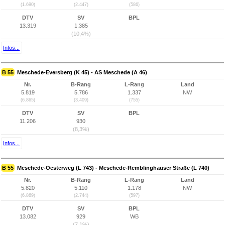
(1.690)
(2.447)
(586)
DTV
SV
BPL
13.319
1.385
(10,4%)
Infos...
B 55
Meschede-Eversberg (K 45) - AS Meschede (A 46)
Nr.
B-Rang
L-Rang
Land
5.819
5.786
1.337
NW
(6.865)
(3.409)
(755)
DTV
SV
BPL
11.206
930
(8,3%)
Infos...
B 55
Meschede-Oesterweg (L 743) - Meschede-Remblinghauser Straße (L 740)
Nr.
B-Rang
L-Rang
Land
5.820
5.110
1.178
NW
(6.869)
(2.744)
(597)
DTV
SV
BPL
13.082
929
WB
(7,1%)