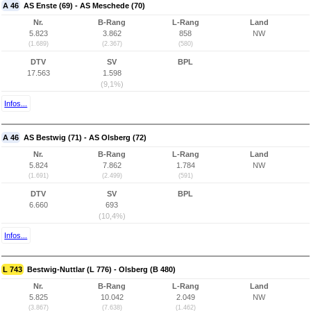
A 46
AS Enste (69) - AS Meschede (70)
Nr.
B-Rang
L-Rang
Land
5.823
3.862
858
NW
(1.689)
(2.367)
(580)
DTV
SV
BPL
17.563
1.598
(9,1%)
Infos...
A 46
AS Bestwig (71) - AS Olsberg (72)
Nr.
B-Rang
L-Rang
Land
5.824
7.862
1.784
NW
(1.691)
(2.499)
(591)
DTV
SV
BPL
6.660
693
(10,4%)
Infos...
L 743
Bestwig-Nuttlar (L 776) - Olsberg (B 480)
Nr.
B-Rang
L-Rang
Land
5.825
10.042
2.049
NW
(3.867)
(7.638)
(1.462)