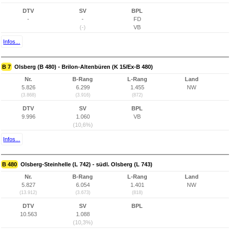
DTV
SV
BPL
-
-
FD
(-)
VB
Infos...
B 7
Olsberg (B 480) - Brilon-Altenbüren (K 15/Ex-B 480)
Nr.
B-Rang
L-Rang
Land
5.826
6.299
1.455
NW
(3.868)
(3.916)
(872)
DTV
SV
BPL
9.996
1.060
VB
(10,6%)
Infos...
B 480
Olsberg-Steinhelle (L 742) - südl. Olsberg (L 743)
Nr.
B-Rang
L-Rang
Land
5.827
6.054
1.401
NW
(13.912)
(3.673)
(818)
DTV
SV
BPL
10.563
1.088
(10,3%)