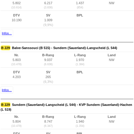
5.802
6.217
1.437
NW
(10.614)
(3.836)
(854)
DTV
SV
BPL
10.190
1.009
(9,9%)
Infos...
B 229
Balve-Sanssouci (B 515) - Sundern (Sauerland)-Langscheid (L 544)
Nr.
B-Rang
L-Rang
Land
5.803
9.037
1.970
NW
(10.478)
(6.636)
(1.384)
DTV
SV
BPL
4.203
265
(6,3%)
Infos...
B 229
Sundern (Sauerland)-Langscheid (L 544) - KVP Sundern (Sauerland)-Hachen
(L 519)
Nr.
B-Rang
L-Rang
Land
5.804
8.747
1.940
NW
(10.479)
(6.347)
(1.354)
DTV
SV
BPL