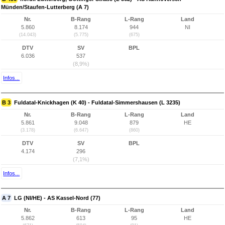
Münden/Staufen-Lutterberg (A 7)
Nr.
B-Rang
L-Rang
Land
5.860
8.174
944
NI
(14.043)
(5.775)
(675)
DTV
SV
BPL
6.036
537
(8,9%)
Infos...
B 3
Fuldatal-Knickhagen (K 40) - Fuldatal-Simmershausen (L 3235)
Nr.
B-Rang
L-Rang
Land
5.861
9.048
879
HE
(3.178)
(6.647)
(860)
DTV
SV
BPL
4.174
296
(7,1%)
Infos...
A 7
LG (NI/HE) - AS Kassel-Nord (77)
Nr.
B-Rang
L-Rang
Land
5.862
613
95
HE