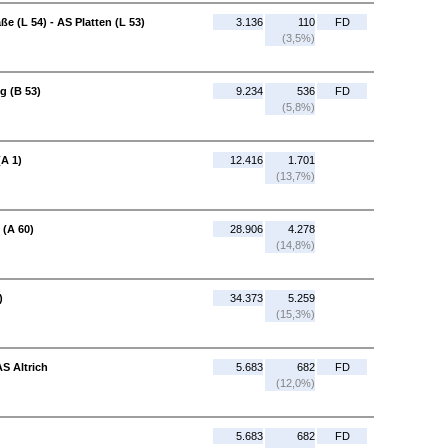
ße (L 54) - AS Platten (L 53)
3.136
110
FD
(3,5%)
g (B 53)
9.234
536
FD
(5,8%)
(A 1)
12.416
1.701
(13,7%)
 (A 60)
28.906
4.278
(14,8%)
)
34.373
5.259
(15,3%)
AS Altrich
5.683
682
FD
(12,0%)
5.683
682
FD