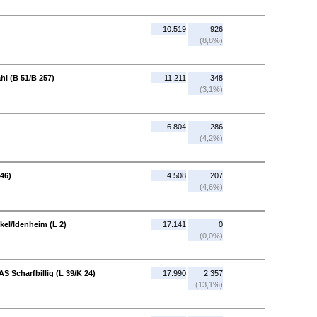
10.519
926
(8,8%)
hl (B 51/B 257)
11.211
348
(3,1%)
6.804
286
(4,2%)
46)
4.508
207
(4,6%)
ckel/Idenheim (L 2)
17.141
0
(0,0%)
S Scharfbillig (L 39/K 24)
17.990
2.357
(13,1%)