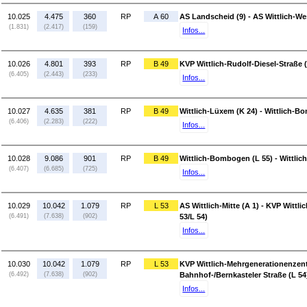
10.025
4.475
360
RP
A 60
AS Landscheid (9) - AS Wittlich-We
(1.831)
(2.417)
(159)
Infos...
10.026
4.801
393
RP
B 49
KVP Wittlich-Rudolf-Diesel-Straße (
(6.405)
(2.443)
(233)
Infos...
10.027
4.635
381
RP
B 49
Wittlich-Lüxem (K 24) - Wittlich-B
(6.406)
(2.283)
(222)
Infos...
10.028
9.086
901
RP
B 49
Wittlich-Bombogen (L 55) - Wittlic
(6.407)
(6.685)
(725)
Infos...
10.029
10.042
1.079
RP
L 53
AS Wittlich-Mitte (A 1) - KVP Wittl
(6.491)
(7.638)
(902)
53/L 54)
Infos...
10.030
10.042
1.079
RP
L 53
KVP Wittlich-Mehrgenerationenzentru
(6.492)
(7.638)
(902)
Bahnhof-/Bernkasteler Straße (L 54
Infos...