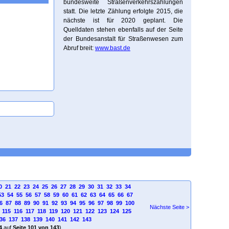
bundesweite Straßenverkehrszählungen
statt. Die letzte Zählung erfolgte 2015, die
nächste ist für 2020 geplant. Die
Quelldaten stehen ebenfalls auf der Seite
der Bundesanstalt für Straßenwesen zum
Abruf breit:
www.bast.de
0
21
22
23
24
25
26
27
28
29
30
31
32
33
34
53
54
55
56
57
58
59
60
61
62
63
64
65
66
67
6
87
88
89
90
91
92
93
94
95
96
97
98
99
100
Nächste Seite >
115
116
117
118
119
120
121
122
123
124
125
36
137
138
139
140
141
142
143
4
auf
Seite 101 von 143
)