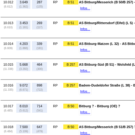
10.012
3.649
287
RP
B 51
AS Bitburg/Messerich (B 50/B 257) 
(6.612)
(1.362)
(135)
Infos...
10.013
3.453
269
RP
B 51
AS Bitburg/Rittersdorf (Eifel) (L 5)
(6.610)
(1.181)
(117)
Infos...
10.014
4.203
339
RP
B 51
AS Bitburg-Matzen (L 32) - AS Bitbur
(6.609)
(1.866)
(181)
Infos...
10.015
5.668
464
RP
B 257
AS Bitburg-Süd (B 51) - Wolsfeld (L
(11.338)
(3.292)
(300)
Infos...
10.016
9.072
898
RP
B 257
Badem-Dudeldofer Straße (L 38) - 
(11.335)
(6.671)
(722)
Infos...
10.017
8.010
714
RP
B 50
Bitburg ? - Bitburg (OE) ?
(6.485)
(5.612)
(541)
Infos...
10.018
7.500
647
RP
B 50
AS Bitburg/Messerich (B 51/B 257) 
(6.484)
(5.109)
(479)
Infos...