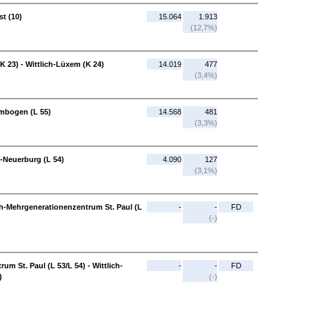
st (10)
15.064
1.913
(12,7%)
K 23) - Wittlich-Lüxem (K 24)
14.019
477
(3,4%)
ombogen (L 55)
14.568
481
(3,3%)
h-Neuerburg (L 54)
4.090
127
(3,1%)
ich-Mehrgenerationenzentrum St. Paul (L
-
-
FD
(-)
m St. Paul (L 53/L 54) - Wittlich-
-
-
FD
)
(-)