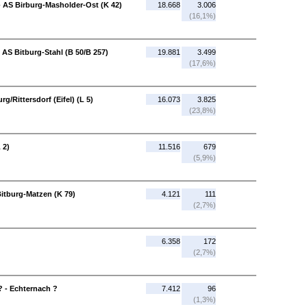
- AS Birburg-Masholder-Ost (K 42)
18.668
3.006
(16,1%)
 - AS Bitburg-Stahl (B 50/B 257)
19.881
3.499
(17,6%)
g/Rittersdorf (Eifel) (L 5)
16.073
3.825
(23,8%)
 2)
11.516
679
(5,9%)
Bitburg-Matzen (K 79)
4.121
111
(2,7%)
6.358
172
(2,7%)
? - Echternach ?
7.412
96
(1,3%)