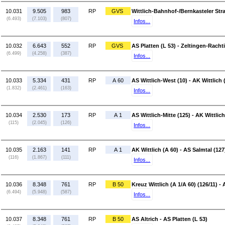
10.031
9.505
983
RP
GVS
Wittlich-Bahnhof-/Bernkasteler Stra
(6.493)
(7.103)
(807)
Infos...
10.032
6.643
552
RP
GVS
AS Platten (L 53) - Zeltingen-Rachti
(6.499)
(4.258)
(387)
Infos...
10.033
5.334
431
RP
A 60
AS Wittlich-West (10) - AK Wittlich 
(1.832)
(2.461)
(163)
Infos...
10.034
2.530
173
RP
A 1
AS Wittlich-Mitte (125) - AK Wittlich
(115)
(2.045)
(126)
Infos...
10.035
2.163
141
RP
A 1
AK Wittlich (A 60) - AS Salmtal (127
(116)
(1.867)
(111)
Infos...
10.036
8.348
761
RP
B 50
Kreuz Wittlich (A 1/A 60) (126/11) - 
(6.494)
(5.948)
(587)
Infos...
10.037
8.348
761
RP
B 50
AS Altrich - AS Platten (L 53)