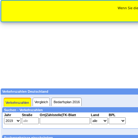
Wenn Sie die
Verkehrszahlen Deutschland
Vergleich
Bedarfsplan 2016
Verkehrszahlen
Suchen - Verkehszahlen
Jahr
Straße
Ort|Zählstelle|TK-Blatt
Land
BPL
Suchergebnisse einschränken