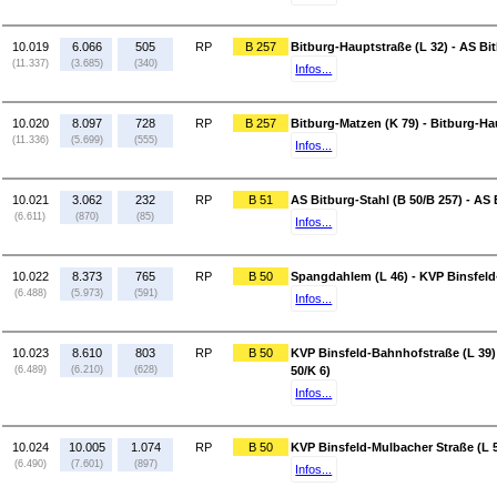
10.019
6.066
505
RP
B 257
Bitburg-Hauptstraße (L 32) - AS Bi
(11.337)
(3.685)
(340)
Infos...
10.020
8.097
728
RP
B 257
Bitburg-Matzen (K 79) - Bitburg-Ha
(11.336)
(5.699)
(555)
Infos...
10.021
3.062
232
RP
B 51
AS Bitburg-Stahl (B 50/B 257) - AS 
(6.611)
(870)
(85)
Infos...
10.022
8.373
765
RP
B 50
Spangdahlem (L 46) - KVP Binsfeld
(6.488)
(5.973)
(591)
Infos...
10.023
8.610
803
RP
B 50
KVP Binsfeld-Bahnhofstraße (L 39)
(6.489)
(6.210)
(628)
50/K 6)
Infos...
10.024
10.005
1.074
RP
B 50
KVP Binsfeld-Mulbacher Straße (L 5
(6.490)
(7.601)
(897)
Infos...