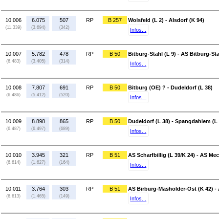
10.006
6.075
507
RP
B 257
Wolsfeld (L 2) - Alsdorf (K 94)
(11.339)
(3.694)
(342)
Infos...
10.007
5.782
478
RP
B 50
Bitburg-Stahl (L 9) - AS Bitburg-Sta
(6.483)
(3.405)
(314)
Infos...
10.008
7.807
691
RP
B 50
Bitburg (OE) ? - Dudeldorf (L 38)
(6.486)
(5.412)
(520)
Infos...
10.009
8.898
865
RP
B 50
Dudeldorf (L 38) - Spangdahlem (L 
(6.487)
(6.497)
(689)
Infos...
10.010
3.945
321
RP
B 51
AS Scharfbillig (L 39/K 24) - AS Me
(6.614)
(1.627)
(164)
Infos...
10.011
3.764
303
RP
B 51
AS Birburg-Masholder-Ost (K 42) - A
(6.613)
(1.465)
(149)
Infos...