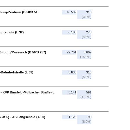
tburg-Zentrum (B 50/B 51)
10.539
316
(3,0%)
uptstraße (L 32)
6.188
278
(4,5%)
Bitburg/Messerich (B 50/B 257)
22.701
3.609
(15,9%)
-Bahnhofstraße (L 39)
5.635
316
(5,6%)
 - KVP Binsfeld-Mulbacher Straße (L
5.141
591
(11,5%)
0/K 6) - AS Langscheid (A 60)
1.128
90
(8,0%)