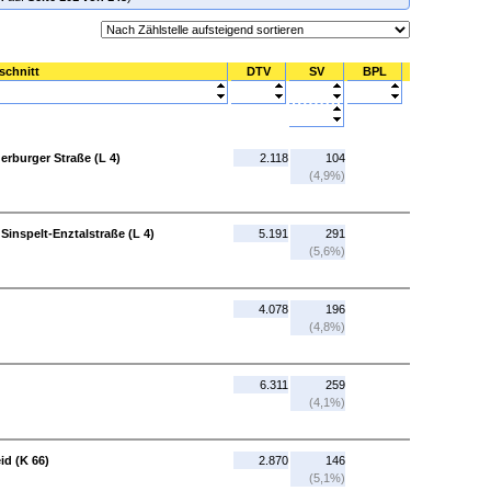
schnitt
DTV
SV
BPL
uerburger Straße (L 4)
2.118
104
(4,9%)
 Sinspelt-Enztalstraße (L 4)
5.191
291
(5,6%)
4.078
196
(4,8%)
6.311
259
(4,1%)
id (K 66)
2.870
146
(5,1%)