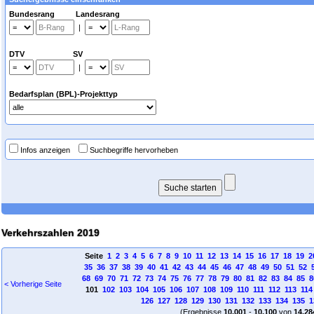
Bundesrang Landesrang
|
DTV SV
|
Bedarfsplan (BPL)-Projekttyp
Infos anzeigen
Suchbegriffe hervorheben
Verkehrszahlen 2019
Seite
1
2
3
4
5
6
7
8
9
10
11
12
13
14
15
16
17
18
19
2
35
36
37
38
39
40
41
42
43
44
45
46
47
48
49
50
51
52
68
69
70
71
72
73
74
75
76
77
78
79
80
81
82
83
84
85
8
< Vorherige Seite
101
102
103
104
105
106
107
108
109
110
111
112
113
114
126
127
128
129
130
131
132
133
134
135
1
(Ergebnisse
10.001
-
10.100
von
14.28