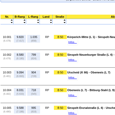
Nr.
B-Rang
L-Rang
Land
Straße
Ab
10.001
9.820
1.035
RP
B 50
Körperich-Mitte (L 1) - Sinspelt-Ne
(6.478)
(7.417)
(858)
Infos...
10.002
8.580
799
RP
B 50
Sinspelt-Neuerburger Straße (L 4) -
(6.479)
(6.180)
(624)
Infos...
10.003
9.094
904
RP
B 50
Utscheid (K 66) - Oberweis (L 7)
(6.481)
(6.693)
(728)
Infos...
10.004
8.031
718
RP
B 50
Oberweis (L 7) - Bitburg-Stahl (L 9)
(6.482)
(5.633)
(545)
Infos...
10.005
9.588
995
RP
B 50
Sinspelt-Enztalstraße (L 4) - Utsche
(6.480)
(7.186)
(819)
Infos...