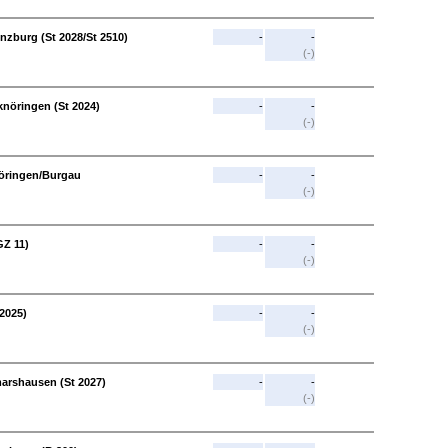
zburg (St 2028/St 2510)
-
-
(-)
knöringen (St 2024)
-
-
(-)
nöringen/Burgau
-
-
(-)
GZ 11)
-
-
(-)
2025)
-
-
(-)
arshausen (St 2027)
-
-
(-)