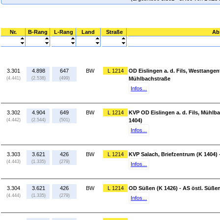
Nr.
B-Rang
L-Rang
Land
Straße
Ab
3.301
4.898
647
BW
L 1214
OD Eislingen a. d. Fils, Westtangent
(4.441)
(2.538)
(499)
Mühlbachstraße
Infos...
3.302
4.904
649
BW
L 1214
KVP OD Eislingen a. d. Fils, Mühlb
(4.442)
(2.544)
(501)
1404)
Infos...
3.303
3.621
426
BW
L 1214
KVP Salach, Briefzentrum (K 1404)
(4.443)
(1.335)
(279)
Infos...
3.304
3.621
426
BW
L 1214
OD Süßen (K 1426) - AS östl. Süßen
(4.444)
(1.335)
(279)
Infos...