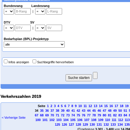
Bundesrang Landesrang
|
DTV SV
|
Bedarfsplan (BPL)-Projekttyp
Infos anzeigen
Suchbegriffe hervorheben
Verkehrszahlen 2019
Seite
1
2
3
4
5
6
7
8
9
10
11
12
13
14
15
16
17
18
19
34
35
36
37
38
39
40
41
42
43
44
45
46
47
48
49
50
51
67
68
69
70
71
72
73
74
75
76
77
78
79
80
81
82
83
84
< Vorherige Seite
100
101
102
103
104
105
106
107
108
109
110
111
112
113
125
126
127
128
129
130
131
132
133
134
135
(Ergebnisse
3.301
-
3.400
von
14.28