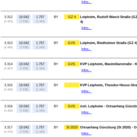
Infos...
3.312
10.042
1.757
BY
GZ 4
Leipheim, Rudolf-Wanzl-Straße (GZ
(4.465)
(7.638)
(1.344)
4)
Infos...
3.313
10.042
1.757
BY
GVS
Leipheim, Riedheimer Straße (GZ 4
(4.466)
(7.638)
(1.344)
Infos...
3.314
10.042
1.757
BY
GVS
KVP Leipheim, Maximilianstraße -
(4.467)
(7.638)
(1.344)
Infos...
3.315
10.042
1.757
BY
KVP Leipheim, Theodor-Heuss-Straß
(4.468)
(7.638)
(1.344)
Infos...
3.316
10.042
1.757
BY
GVS
östl. Leipheim - Ortsanfang Günzbu
(4.469)
(7.638)
(1.344)
Infos...
3.317
10.042
1.757
BY
St 2020
Ortsanfang Günzburg (St 2020) - 
(4.470)
(7.638)
(1.344)
Infos...