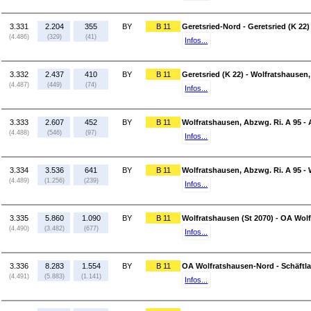
3.331
2.204
355
BY
B 11
Geretsried-Nord - Geretsried (K 22)
(4.486)
(329)
(41)
Infos...
3.332
2.437
410
BY
B 11
Geretsried (K 22) - Wolfratshausen,
(4.487)
(449)
(74)
Infos...
3.333
2.607
452
BY
B 11
Wolfratshausen, Abzwg. Ri. A 95 - 
(4.488)
(546)
(97)
Infos...
3.334
3.536
641
BY
B 11
Wolfratshausen, Abzwg. Ri. A 95 - 
(4.489)
(1.256)
(239)
Infos...
3.335
5.860
1.090
BY
B 11
Wolfratshausen (St 2070) - OA Wol
(4.490)
(3.482)
(677)
Infos...
3.336
8.283
1.554
BY
B 11
OA Wolfratshausen-Nord - Schäftl
(4.491)
(5.883)
(1.141)
Infos...