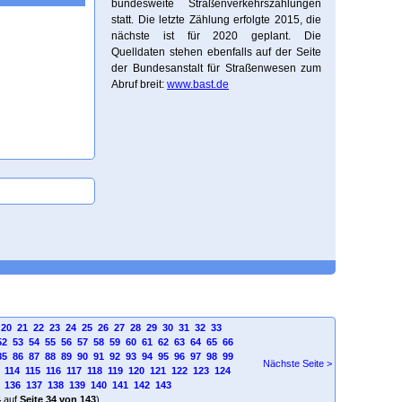
bundesweite Straßenverkehrszählungen
statt. Die letzte Zählung erfolgte 2015, die
nächste ist für 2020 geplant. Die
Quelldaten stehen ebenfalls auf der Seite
der Bundesanstalt für Straßenwesen zum
Abruf breit:
www.bast.de
20
21
22
23
24
25
26
27
28
29
30
31
32
33
52
53
54
55
56
57
58
59
60
61
62
63
64
65
66
85
86
87
88
89
90
91
92
93
94
95
96
97
98
99
Nächste Seite >
114
115
116
117
118
119
120
121
122
123
124
136
137
138
139
140
141
142
143
4
auf
Seite 34 von 143
)