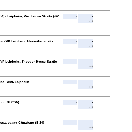
 4) - Leipheim, Riedheimer Straße (GZ
-
-
(-)
) - KVP Leipheim, Maximilianstraße
-
-
(-)
 KVP Leipheim, Theodor-Heuss-Straße
-
-
(-)
e - östl. Leipheim
-
-
(-)
rg (St 2025)
-
-
(-)
Ortsausgang Günzburg (B 16)
-
-
(-)