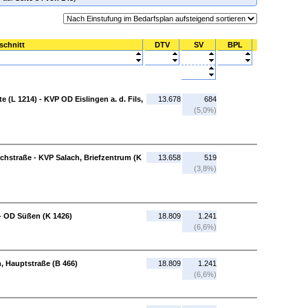
schnitt
DTV
SV
BPL
e (L 1214) - KVP OD Eislingen a. d. Fils,
13.678
684
(5,0%)
achstraße - KVP Salach, Briefzentrum (K
13.658
519
(3,8%)
 - OD Süßen (K 1426)
18.809
1.241
(6,6%)
, Hauptstraße (B 466)
18.809
1.241
(6,6%)