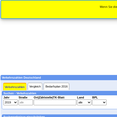
Wenn Sie die
Verkehrszahlen Deutschland
Vergleich
Bedarfsplan 2016
Verkehrszahlen
Suchen - Verkehszahlen
Jahr
Straße
Ort|Zählstelle|TK-Blatt
Land
BPL
Suchergebnisse einschränken