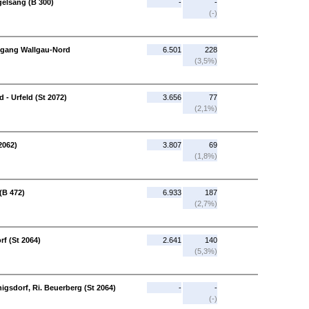
elsang (B 300)
-
-
(-)
usgang Wallgau-Nord
6.501
228
(3,5%)
- Urfeld (St 2072)
3.656
77
(2,1%)
2062)
3.807
69
(1,8%)
(B 472)
6.933
187
(2,7%)
rf (St 2064)
2.641
140
(5,3%)
igsdorf, Ri. Beuerberg (St 2064)
-
-
(-)