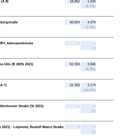
 (A 8)
16.952
1.034
(6,1%)
sbergstraße
60.824
4.379
(7,2%)
/BY, Adenauerbrücke
-
-
(-)
u-Ulm (B 28/St 2021)
61.593
3.696
(6,0%)
(A 7)
22.355
3.174
(14,2%)
ißenhorner Straße (St 2021)
-
-
(-)
t 2021) - Leipheim, Rudolf-Wanzl-Straße
-
-
(-)