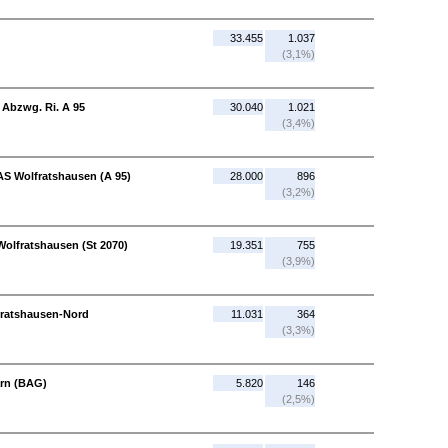
33.455
1.037
(3,1%)
 Abzwg. Ri. A 95
30.040
1.021
(3,4%)
AS Wolfratshausen (A 95)
28.000
896
(3,2%)
Wolfratshausen (St 2070)
19.351
755
(3,9%)
fratshausen-Nord
11.031
364
(3,3%)
arn (BAG)
5.820
146
(2,5%)