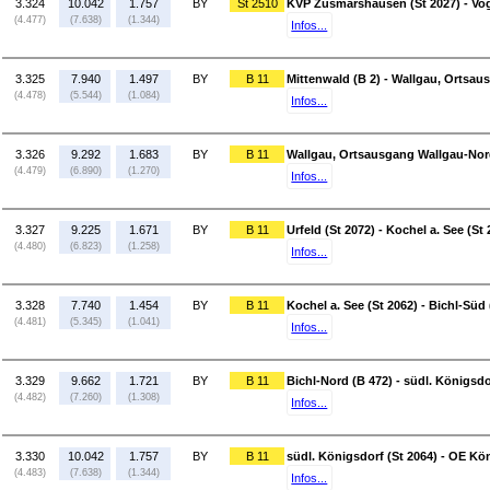
3.324
10.042
1.757
BY
St 2510
KVP Zusmarshausen (St 2027) - Vog
(4.477)
(7.638)
(1.344)
Infos...
3.325
7.940
1.497
BY
B 11
Mittenwald (B 2) - Wallgau, Ortsa
(4.478)
(5.544)
(1.084)
Infos...
3.326
9.292
1.683
BY
B 11
Wallgau, Ortsausgang Wallgau-Nord 
(4.479)
(6.890)
(1.270)
Infos...
3.327
9.225
1.671
BY
B 11
Urfeld (St 2072) - Kochel a. See (St 
(4.480)
(6.823)
(1.258)
Infos...
3.328
7.740
1.454
BY
B 11
Kochel a. See (St 2062) - Bichl-Süd 
(4.481)
(5.345)
(1.041)
Infos...
3.329
9.662
1.721
BY
B 11
Bichl-Nord (B 472) - südl. Königsdo
(4.482)
(7.260)
(1.308)
Infos...
3.330
10.042
1.757
BY
B 11
südl. Königsdorf (St 2064) - OE Kön
(4.483)
(7.638)
(1.344)
Infos...