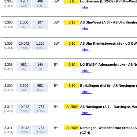
3.305
3.987
486
BW
B 10
Luizhausen (L 1243) - AS Ulm-West
(4.452)
(1.667)
(338)
Infos...
3.306
1.000
107
BW
B 10
AS Ulm-West (A 8) - AS Ulm Kienle
(4.453)
(59)
(13)
Infos...
3.307
10.042
1.228
BW
B 10
AS Ulm Kienlesbergstraße - LG BW
(4.454)
(7.638)
(1.077)
Infos...
3.308
982
144
BY
B 10
LG BW/BY, Adenauerbrücke - AS Ne
(4.455)
(57)
(6)
Infos...
3.309
3.109
553
BY
B 10
Burlafingen (NU 6) - AS Nersingen 
(4.462)
(904)
(164)
Infos...
3.310
10.042
1.757
BY
St 2509
AS Nersingen (A 7) - Nersingen, We
(4.463)
(7.638)
(1.344)
Infos...
3.311
10.042
1.757
BY
St 2509
Nersingen, Weißenhorner Straße (S
(4.464)
(7.638)
(1.344)
(GZ 4)