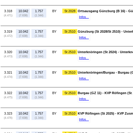
3.318
10.042
1.757
BY
St 2028
Ortsausgang Günzburg (B 16) - Gün
(4.471)
(7.638)
(1.344)
Infos...
3.319
10.042
1.757
BY
St 2510
Günzburg (St 2028/St 2510) - Unter
(4.472)
(7.638)
(1.344)
Infos...
3.320
10.042
1.757
BY
St 2510
Unterknöringen (St 2024) - Unterk
(4.473)
(7.638)
(1.344)
Infos...
3.321
10.042
1.757
BY
St 2510
Unterknöringen/Burgau - Burgau (
(4.474)
(7.638)
(1.344)
Infos...
3.322
10.042
1.757
BY
St 2510
Burgau (GZ 11) - KVP Röfingen (St 
(4.475)
(7.638)
(1.344)
Infos...
3.323
10.042
1.757
BY
St 2510
KVP Röfingen (St 2025) - KVP Zusm
(4.476)
(7.638)
(1.344)
Infos...