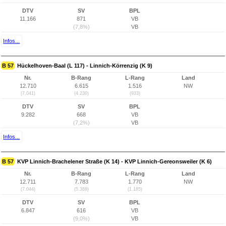
DTV
SV
BPL
11.166
871
VB
(7,8%)
VB
Infos...
B 57
Hückelhoven-Baal (L 117) - Linnich-Körrenzig (K 9)
Nr.
B-Rang
L-Rang
Land
12.710
6.615
1.516
NW
(7.041)
(4.230)
(933)
DTV
SV
BPL
9.282
668
VB
(7,2%)
VB
Infos...
B 57
KVP Linnich-Brachelener Straße (K 14) - KVP Linnich-Gereonsweiler (K 6)
Nr.
B-Rang
L-Rang
Land
12.711
7.783
1.770
NW
(7.044)
(5.388)
(1.185)
DTV
SV
BPL
6.847
616
VB
(9,0%)
VB