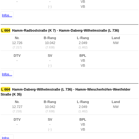
-
-
VB
(-)
VB
Infos...
L 664
Hamm-Radbodstraße (K 7) - Hamm-Daberg-Wilhelmstraße (L 736)
Nr.
B-Rang
L-Rang
Land
12.726
10.042
2.049
NW
(7.217)
(7.638)
(1.462)
DTV
SV
BPL
-
-
VB
(-)
VB
Infos...
L 664
Hamm-Daberg-Wilhelmstraße (L 736) - Hamm-Wiescherhöfen-Weetfelder
Straße (K 35)
Nr.
B-Rang
L-Rang
Land
12.727
10.042
2.049
NW
(7.218)
(7.638)
(1.462)
DTV
SV
BPL
-
-
VB
(-)
VB
Infos...