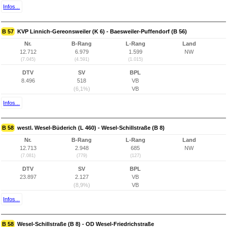
Infos...
B 57
KVP Linnich-Gereonsweiler (K 6) - Baesweiler-Puffendorf (B 56)
Nr.
B-Rang
L-Rang
Land
12.712
6.979
1.599
NW
(7.045)
(4.591)
(1.015)
DTV
SV
BPL
8.496
518
VB
(6,1%)
VB
Infos...
B 58
westl. Wesel-Büderich (L 460) - Wesel-Schillstraße (B 8)
Nr.
B-Rang
L-Rang
Land
12.713
2.948
685
NW
(7.081)
(779)
(127)
DTV
SV
BPL
23.897
2.127
VB
(8,9%)
VB
Infos...
B 58
Wesel-Schillstraße (B 8) - OD Wesel-Friedrichstraße