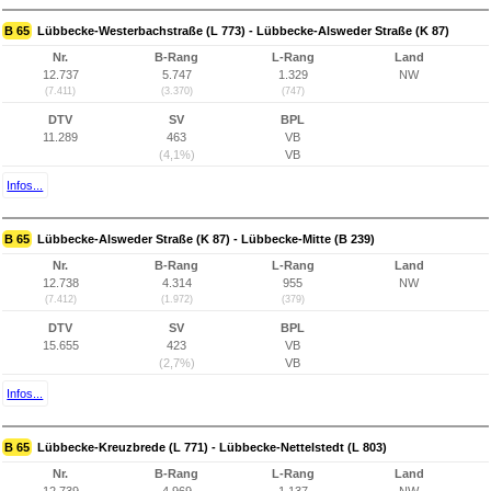
B 65
Lübbecke-Westerbachstraße (L 773) - Lübbecke-Alsweder Straße (K 87)
Nr.
B-Rang
L-Rang
Land
12.737
5.747
1.329
NW
(7.411)
(3.370)
(747)
DTV
SV
BPL
11.289
463
VB
(4,1%)
VB
Infos...
B 65
Lübbecke-Alsweder Straße (K 87) - Lübbecke-Mitte (B 239)
Nr.
B-Rang
L-Rang
Land
12.738
4.314
955
NW
(7.412)
(1.972)
(379)
DTV
SV
BPL
15.655
423
VB
(2,7%)
VB
Infos...
B 65
Lübbecke-Kreuzbrede (L 771) - Lübbecke-Nettelstedt (L 803)
Nr.
B-Rang
L-Rang
Land