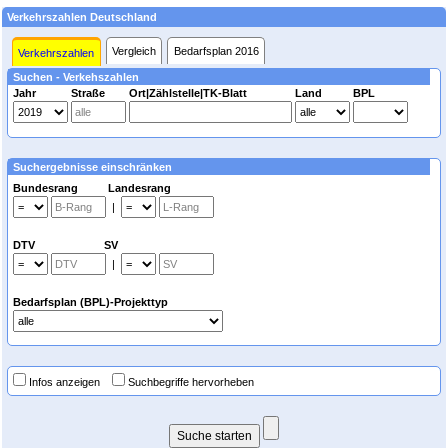
Verkehrszahlen Deutschland
Vergleich
Bedarfsplan 2016
Verkehrszahlen
Suchen - Verkehszahlen
Jahr
Straße
Ort|Zählstelle|TK-Blatt
Land
BPL
Suchergebnisse einschränken
Bundesrang Landesrang
|
DTV SV
|
Bedarfsplan (BPL)-Projekttyp
Infos anzeigen
Suchbegriffe hervorheben