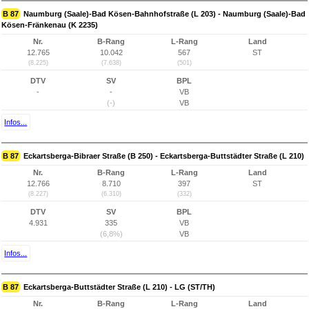
B 87
Naumburg (Saale)-Bad Kösen-Bahnhofstraße (L 203) - Naumburg (Saale)-Bad
Kösen-Fränkenau (K 2235)
Nr.
B-Rang
L-Rang
Land
12.765
10.042
567
ST
(8.225)
(7.638)
(501)
DTV
SV
BPL
-
-
VB
(-)
VB
Infos...
B 87
Eckartsberga-Bibraer Straße (B 250) - Eckartsberga-Buttstädter Straße (L 210)
Nr.
B-Rang
L-Rang
Land
12.766
8.710
397
ST
(8.227)
(6.310)
(332)
DTV
SV
BPL
4.931
335
VB
(6,8%)
VB
Infos...
B 87
Eckartsberga-Buttstädter Straße (L 210) - LG (ST/TH)
Nr.
B-Rang
L-Rang
Land