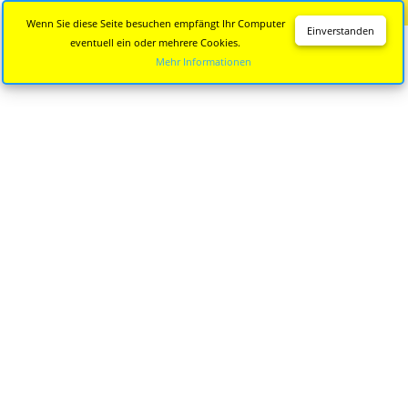
Diese Seite wird nicht mehr aktualisiert.
Zur neuen Seite
Wenn Sie diese Seite besuchen empfängt Ihr Computer
Einverstanden
eventuell ein oder mehrere Cookies.
Mehr Informationen