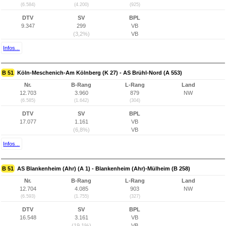
(6.584)
(4.200)
(925)
DTV
SV
BPL
9.347
299
VB
(3,2%)
VB
Infos...
B 51
Köln-Meschenich-Am Kölnberg (K 27) - AS Brühl-Nord (A 553)
Nr.
B-Rang
L-Rang
Land
12.703
3.960
879
NW
(6.585)
(1.642)
(304)
DTV
SV
BPL
17.077
1.161
VB
(6,8%)
VB
Infos...
B 51
AS Blankenheim (Ahr) (A 1) - Blankenheim (Ahr)-Mülheim (B 258)
Nr.
B-Rang
L-Rang
Land
12.704
4.085
903
NW
(6.593)
(1.755)
(327)
DTV
SV
BPL
16.548
3.161
VB
(19,1%)
VB