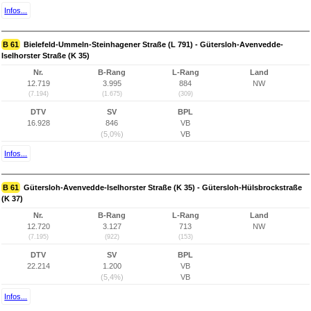
Infos...
B 61
Bielefeld-Ummeln-Steinhagener Straße (L 791) - Gütersloh-Avenvedde-
Iselhorster Straße (K 35)
Nr.
B-Rang
L-Rang
Land
12.719
3.995
884
NW
(7.194)
(1.675)
(309)
DTV
SV
BPL
16.928
846
VB
(5,0%)
VB
Infos...
B 61
Gütersloh-Avenvedde-Iselhorster Straße (K 35) - Gütersloh-Hülsbrockstraße
(K 37)
Nr.
B-Rang
L-Rang
Land
12.720
3.127
713
NW
(7.195)
(922)
(153)
DTV
SV
BPL
22.214
1.200
VB
(5,4%)
VB
Infos...