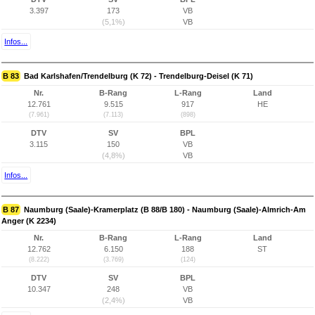
3.397
173
VB
(5,1%)
VB
Infos...
B 83
Bad Karlshafen/Trendelburg (K 72) - Trendelburg-Deisel (K 71)
Nr.
B-Rang
L-Rang
Land
12.761
9.515
917
HE
(7.961)
(7.113)
(898)
DTV
SV
BPL
3.115
150
VB
(4,8%)
VB
Infos...
B 87
Naumburg (Saale)-Kramerplatz (B 88/B 180) - Naumburg (Saale)-Almrich-Am
Anger (K 2234)
Nr.
B-Rang
L-Rang
Land
12.762
6.150
188
ST
(8.222)
(3.769)
(124)
DTV
SV
BPL
10.347
248
VB
(2,4%)
VB