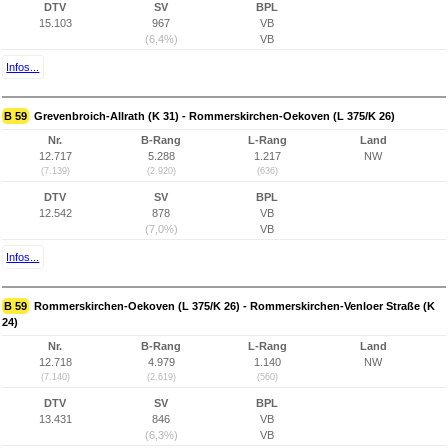
DTV
SV
BPL
15.103
967
VB
(6,4%)
VB
Infos...
B 59
Grevenbroich-Allrath (K 31) - Rommerskirchen-Oekoven (L 375/K 26)
Nr.
B-Rang
L-Rang
Land
12.717
5.288
1.217
NW
(7.139)
(2.920)
(636)
DTV
SV
BPL
12.542
878
VB
(7,0%)
VB
Infos...
B 59
Rommerskirchen-Oekoven (L 375/K 26) - Rommerskirchen-Venloer Straße (K
24)
Nr.
B-Rang
L-Rang
Land
12.718
4.979
1.140
NW
(7.140)
(2.619)
(560)
DTV
SV
BPL
13.431
846
VB
(6,3%)
VB