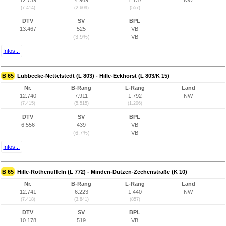
12.739
4.969
1.137
NW
(7.414)
(2.609)
(557)
DTV
SV
BPL
13.467
525
VB
(3,9%)
VB
Infos...
B 65
Lübbecke-Nettelstedt (L 803) - Hille-Eckhorst (L 803/K 15)
Nr.
B-Rang
L-Rang
Land
12.740
7.911
1.792
NW
(7.415)
(5.515)
(1.206)
DTV
SV
BPL
6.556
439
VB
(6,7%)
VB
Infos...
B 65
Hille-Rothenuffeln (L 772) - Minden-Dützen-Zechenstraße (K 10)
Nr.
B-Rang
L-Rang
Land
12.741
6.223
1.440
NW
(7.418)
(3.841)
(857)
DTV
SV
BPL
10.178
519
VB