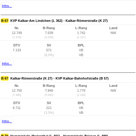
Infos...
B 67
KVP Kalkar-Am Lindchen (L 362) - Kalkar-Römerstraße (K 27)
Nr.
B-Rang
L-Rang
Land
12.749
7.639
1.742
NW
(7.479)
(5.244)
(1.157)
DTV
SV
BPL
7.133
571
VB
(8,0%)
VB
Infos...
B 67
Kalkar-Römerstraße (K 27) - KVP Kalkar-Bahnhofstraße (B 57)
Nr.
B-Rang
L-Rang
Land
12.750
7.840
1.779
NW
(7.480)
(5.445)
(1.194)
DTV
SV
BPL
6.711
221
VB
(3,3%)
VB
Infos...