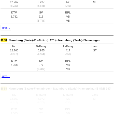
12.767
9.237
448
ST
(8.228)
(6.835)
(382)
DTV
SV
BPL
3.782
216
VB
(5,7%)
VB
Infos...
B 88
Naumburg (Saale)-Prießnitz (L 201) - Naumburg (Saale)-Flemmingen
Nr.
B-Rang
L-Rang
Land
12.768
8.955
417
ST
(8.313)
(6.554)
(351)
DTV
SV
BPL
4.398
277
VB
(6,3%)
VB
Infos...
B 88
Naumburg (Saale)-Flemmingen - Naumburg (Saale)-Kramerplatz (B 87/B 180)
Nr.
B-Rang
L-Rang
Land
12.769
8.972
422
ST
(8.314)
(6.571)
(356)
DTV
SV
BPL
4.363
323
VB