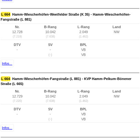
L 664
Hamm-Wiescherhöfen-Weetfelder Straße (K 35) - Hamm-Wiescherhöfen-
Fangstraße (L 881)
Nr.
B-Rang
L-Rang
Land
12.728
10.042
2.049
NW
(7.219)
(7.638)
(1.462)
DTV
SV
BPL
-
-
VB
(-)
VB
Infos...
L 664
Hamm-Wiescherhöfen-Fangstraße (L 881) - KVP Hamm-Pelkum-Bönener
Straße (L 665)
Nr.
B-Rang
L-Rang
Land
12.729
10.042
2.049
NW
(7.220)
(7.638)
(1.462)
DTV
SV
BPL
-
-
VB
(-)
VB
Infos...