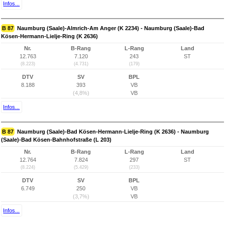
Infos...
B 87
Naumburg (Saale)-Almrich-Am Anger (K 2234) - Naumburg (Saale)-Bad
Kösen-Hermann-Lielje-Ring (K 2636)
Nr.
B-Rang
L-Rang
Land
12.763
7.120
243
ST
(8.223)
(4.731)
(179)
DTV
SV
BPL
8.188
393
VB
(4,8%)
VB
Infos...
B 87
Naumburg (Saale)-Bad Kösen-Hermann-Lielje-Ring (K 2636) - Naumburg
(Saale)-Bad Kösen-Bahnhofstraße (L 203)
Nr.
B-Rang
L-Rang
Land
12.764
7.824
297
ST
(8.224)
(5.429)
(233)
DTV
SV
BPL
6.749
250
VB
(3,7%)
VB
Infos...