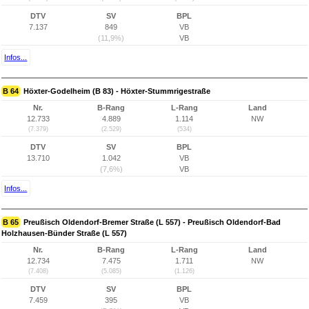
DTV
SV
BPL
7.137
849
VB
(11,9%)
VB
Infos...
B 64
Höxter-Godelheim (B 83) - Höxter-Stummrigestraße
Nr.
B-Rang
L-Rang
Land
12.733
4.889
1.114
NW
(7.379)
(2.529)
(534)
DTV
SV
BPL
13.710
1.042
VB
(7,6%)
VB
Infos...
B 65
Preußisch Oldendorf-Bremer Straße (L 557) - Preußisch Oldendorf-Bad
Holzhausen-Bünder Straße (L 557)
Nr.
B-Rang
L-Rang
Land
12.734
7.475
1.711
NW
(7.408)
(5.085)
(1.126)
DTV
SV
BPL
7.459
395
VB