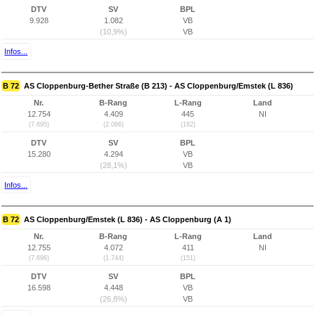
DTV
SV
BPL
9.928
1.082
VB
(10,9%)
VB
Infos...
B 72
AS Cloppenburg-Bether Straße (B 213) - AS Cloppenburg/Emstek (L 836)
Nr.
B-Rang
L-Rang
Land
12.754
4.409
445
NI
(7.695)
(2.066)
(182)
DTV
SV
BPL
15.280
4.294
VB
(28,1%)
VB
Infos...
B 72
AS Cloppenburg/Emstek (L 836) - AS Cloppenburg (A 1)
Nr.
B-Rang
L-Rang
Land
12.755
4.072
411
NI
(7.696)
(1.744)
(151)
DTV
SV
BPL
16.598
4.448
VB
(26,8%)
VB