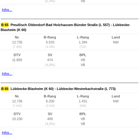
(5,3%)
VB
Infos...
B 65
Preußisch Oldendorf-Bad Holzhausen-Bünder Straße (L 557) - Lübbecke-
Blasheim (K 60)
Nr.
B-Rang
L-Rang
Land
12.735
5.533
1.284
NW
(7.409)
(3.160)
(702)
DTV
SV
BPL
11.859
474
VB
(4,0%)
VB
Infos...
B 65
Lübbecke-Blasheim (K 60) - Lübbecke-Westerbachstraße (L 773)
Nr.
B-Rang
L-Rang
Land
12.736
6.200
1.431
NW
(7.410)
(3.819)
(848)
DTV
SV
BPL
10.230
409
VB
(4,0%)
VB
Infos...