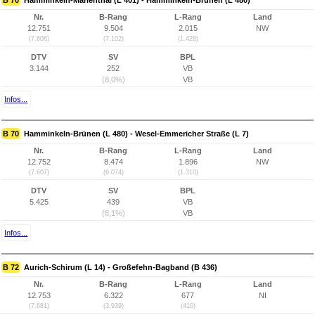
B 70
Hamminkeln-Marienthal (L 401) - Hamminkeln-Brünen (L 480)
Nr.
B-Rang
L-Rang
Land
12.751
9.504
2.015
NW
(7.606)
(7.102)
(1.428)
DTV
SV
BPL
3.144
252
VB
(8,0%)
VB
Infos...
B 70
Hamminkeln-Brünen (L 480) - Wesel-Emmericher Straße (L 7)
Nr.
B-Rang
L-Rang
Land
12.752
8.474
1.896
NW
(7.607)
(6.074)
(1.310)
DTV
SV
BPL
5.425
439
VB
(8,1%)
VB
Infos...
B 72
Aurich-Schirum (L 14) - Großefehn-Bagband (B 436)
Nr.
B-Rang
L-Rang
Land
12.753
6.322
677
NI
(7.681)
(3.939)
(410)