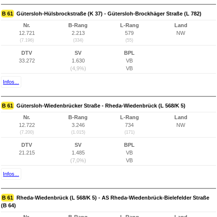
B 61
Gütersloh-Hülsbrockstraße (K 37) - Gütersloh-Brockhäger Straße (L 782)
Nr.
B-Rang
L-Rang
Land
12.721
2.213
579
NW
(7.196)
(334)
(55)
DTV
SV
BPL
33.272
1.630
VB
(4,9%)
VB
Infos...
B 61
Gütersloh-Wiedenbrücker Straße - Rheda-Wiedenbrück (L 568/K 5)
Nr.
B-Rang
L-Rang
Land
12.722
3.246
734
NW
(7.200)
(1.015)
(171)
DTV
SV
BPL
21.215
1.485
VB
(7,0%)
VB
Infos...
B 61
Rheda-Wiedenbrück (L 568/K 5) - AS Rheda-Wiedenbrück-Bielefelder Straße
(B 64)