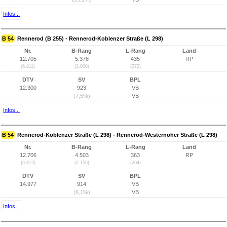
Infos...
B 54
Rennerod (B 255) - Rennerod-Koblenzer Straße (L 298)
Nr.
B-Rang
L-Rang
Land
12.705
5.378
435
RP
(6.811)
(3.006)
(272)
DTV
SV
BPL
12.300
923
VB
(7,5%)
VB
Infos...
B 54
Rennerod-Koblenzer Straße (L 298) - Rennerod-Westernoher Straße (L 298)
Nr.
B-Rang
L-Rang
Land
12.706
4.503
363
RP
(6.812)
(2.156)
(204)
DTV
SV
BPL
14.977
914
VB
(6,1%)
VB
Infos...