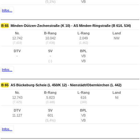
(5,1%)
VB
Infos...
B 65
Minden-Dützen-Zechenstraße (K 10) - AS Minden-Ringstraße (B 61/L 534)
Nr.
B-Rang
L-Rang
Land
12.742
10.042
2.049
NW
(7.419)
(7.638)
(1.462)
DTV
SV
BPL
-
-
VB
(-)
VB
Infos...
B 65
AS Bückeburg-Scheie (L 450/K 12) - Nienstädt/Obernkirchen (L 442)
Nr.
B-Rang
L-Rang
Land
12.743
5.823
616
NI
(7.425)
(3.446)
(349)
DTV
SV
BPL
11.127
601
VB
(5,4%)
VB
Infos...