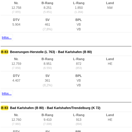
Nr.
B-Rang
L-Rang
Land
12.758
8.251
1.850
NW
(7.955)
(5.851)
(1.264)
DTV
SV
BPL
5.904
461
VB
(7,8%)
VB
Infos...
B 83
Beverungen-Herstelle (L 763) - Bad Karlshafen (B 80)
Nr.
B-Rang
L-Rang
Land
12.759
8.951
872
HE
(7.959)
(6.550)
(853)
DTV
SV
BPL
4.407
361
VB
(8,2%)
VB
Infos...
B 83
Bad Karlshafen (B 80) - Bad Karlshafen/Trendelburg (K 72)
Nr.
B-Rang
L-Rang
Land
12.760
9.410
913
HE
(7.960)
(7.008)
(894)
DTV
SV
BPL