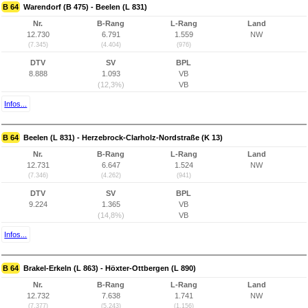
B 64
Warendorf (B 475) - Beelen (L 831)
Nr.
B-Rang
L-Rang
Land
12.730
6.791
1.559
NW
(7.345)
(4.404)
(976)
DTV
SV
BPL
8.888
1.093
VB
(12,3%)
VB
Infos...
B 64
Beelen (L 831) - Herzebrock-Clarholz-Nordstraße (K 13)
Nr.
B-Rang
L-Rang
Land
12.731
6.647
1.524
NW
(7.346)
(4.262)
(941)
DTV
SV
BPL
9.224
1.365
VB
(14,8%)
VB
Infos...
B 64
Brakel-Erkeln (L 863) - Höxter-Ottbergen (L 890)
Nr.
B-Rang
L-Rang
Land
12.732
7.638
1.741
NW
(7.377)
(5.243)
(1.156)