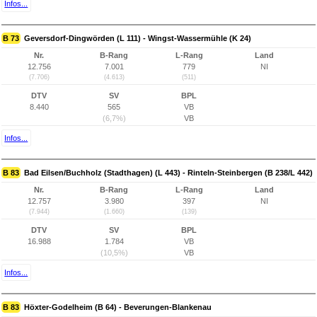
Infos...
B 73
Geversdorf-Dingwörden (L 111) - Wingst-Wassermühle (K 24)
Nr.
B-Rang
L-Rang
Land
12.756
7.001
779
NI
(7.706)
(4.613)
(511)
DTV
SV
BPL
8.440
565
VB
(6,7%)
VB
Infos...
B 83
Bad Eilsen/Buchholz (Stadthagen) (L 443) - Rinteln-Steinbergen (B 238/L 442)
Nr.
B-Rang
L-Rang
Land
12.757
3.980
397
NI
(7.944)
(1.660)
(139)
DTV
SV
BPL
16.988
1.784
VB
(10,5%)
VB
Infos...
B 83
Höxter-Godelheim (B 64) - Beverungen-Blankenau