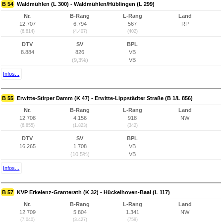
B 54
Waldmühlen (L 300) - Waldmühlen/Hüblingen (L 299)
Nr.
B-Rang
L-Rang
Land
12.707
6.794
567
RP
(6.814)
(4.407)
(402)
DTV
SV
BPL
8.884
826
VB
(9,3%)
VB
Infos...
B 55
Erwitte-Stirper Damm (K 47) - Erwitte-Lippstädter Straße (B 1/L 856)
Nr.
B-Rang
L-Rang
Land
12.708
4.156
918
NW
(6.855)
(1.823)
(342)
DTV
SV
BPL
16.265
1.708
VB
(10,5%)
VB
Infos...
B 57
KVP Erkelenz-Granterath (K 32) - Hückelhoven-Baal (L 117)
Nr.
B-Rang
L-Rang
Land
12.709
5.804
1.341
NW
(7.040)
(3.427)
(759)