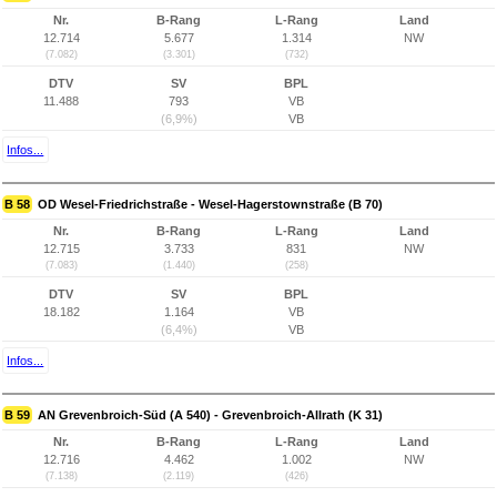
Nr.
B-Rang
L-Rang
Land
12.714
5.677
1.314
NW
(7.082)
(3.301)
(732)
DTV
SV
BPL
11.488
793
VB
(6,9%)
VB
Infos...
B 58
OD Wesel-Friedrichstraße - Wesel-Hagerstownstraße (B 70)
Nr.
B-Rang
L-Rang
Land
12.715
3.733
831
NW
(7.083)
(1.440)
(258)
DTV
SV
BPL
18.182
1.164
VB
(6,4%)
VB
Infos...
B 59
AN Grevenbroich-Süd (A 540) - Grevenbroich-Allrath (K 31)
Nr.
B-Rang
L-Rang
Land
12.716
4.462
1.002
NW
(7.138)
(2.119)
(426)