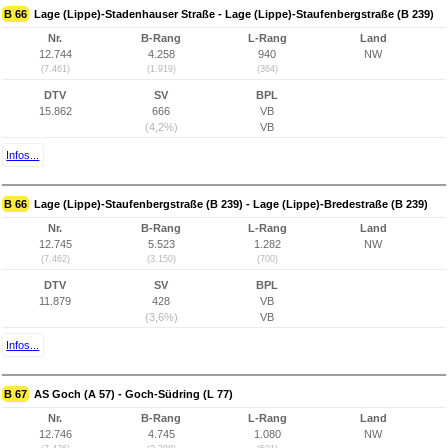
B 66
Lage (Lippe)-Stadenhauser Straße - Lage (Lippe)-Staufenbergstraße (B 239)
Nr.
B-Rang
L-Rang
Land
12.744
4.258
940
NW
(7.461)
(1.919)
(364)
DTV
SV
BPL
15.862
666
VB
(4,2%)
VB
Infos...
B 66
Lage (Lippe)-Staufenbergstraße (B 239) - Lage (Lippe)-Bredestraße (B 239)
Nr.
B-Rang
L-Rang
Land
12.745
5.523
1.282
NW
(7.462)
(3.150)
(700)
DTV
SV
BPL
11.879
428
VB
(3,6%)
VB
Infos...
B 67
AS Goch (A 57) - Goch-Südring (L 77)
Nr.
B-Rang
L-Rang
Land
12.746
4.745
1.080
NW