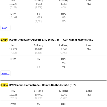
Nr.
B-Rang
L-Rang
Land
12.723
4.663
1.056
NW
(7.201)
(2.309)
(478)
DTV
SV
BPL
14.467
1.013
VB
(7,0%)
VB
Infos...
L 664
Hamm-Adenauer Allee (B 63/L 664/L 736) - KVP Hamm-Hafenstraße
Nr.
B-Rang
L-Rang
Land
12.724
10.042
2.049
NW
(7.215)
(7.638)
(1.462)
DTV
SV
BPL
-
-
VB
(-)
VB
Infos...
L 664
KVP Hamm-Hafenstraße - Hamm-Radbodstraße (K 7)
Nr.
B-Rang
L-Rang
Land
12.725
10.042
2.049
NW
(7.216)
(7.638)
(1.462)
DTV
SV
BPL