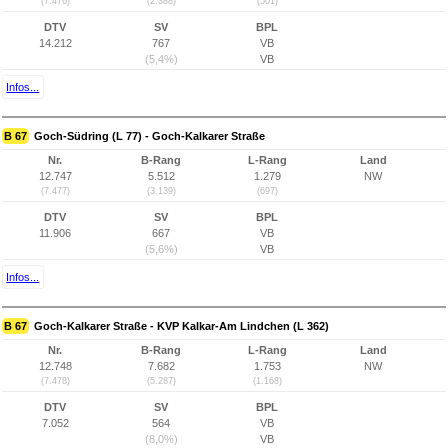
(7.476)
(2.388)
(501)
DTV
SV
BPL
14.212
767
VB
(5,4%)
VB
Infos...
B 67
Goch-Südring (L 77) - Goch-Kalkarer Straße
Nr.
B-Rang
L-Rang
Land
12.747
5.512
1.279
NW
(7.477)
(3.139)
(697)
DTV
SV
BPL
11.906
667
VB
(5,6%)
VB
Infos...
B 67
Goch-Kalkarer Straße - KVP Kalkar-Am Lindchen (L 362)
Nr.
B-Rang
L-Rang
Land
12.748
7.682
1.753
NW
(7.478)
(5.287)
(1.168)
DTV
SV
BPL
7.052
564
VB
(8,0%)
VB