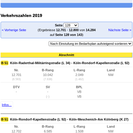
Verkehrszahlen 2019
Seite
< Vorherige Seite
(Ergebnisse
12.701
-
12.800
von
14.284
Nächste Seite >
auf
Seite 128 von 143
)
Abschnitt
B 51
Köln-Raderthal-Militärringstraße (L 34) - Köln-Rondorf-Kapellenstraße (L 92)
Nr.
B-Rang
L-Rang
Land
12.701
10.042
2.049
NW
(6.583)
(7.638)
(1.462)
DTV
SV
BPL
-
-
VB
(-)
VB
Infos...
B 51
Köln-Rondorf-Kapellenstraße (L 92) - Köln-Meschenich-Am Kölnberg (K 27)
Nr.
B-Rang
L-Rang
Land
12.702
6.585
1.508
NW