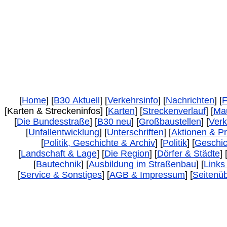
[
Home
] [
B30 Aktuell
] [
Verkehrsinfo
] [
Nachrichten
] [
F
[Karten & Streckeninfos] [
Karten
] [
Streckenverlauf
] [
Ma
[
Die Bundesstraße
] [
B30 neu
] [
Großbaustellen
] [
Verk
[
Unfallentwicklung
] [
Unterschriften
] [
Aktionen & Pr
[
Politik, Geschichte & Archiv
] [
Politik
] [
Geschic
[
Landschaft & Lage
] [
Die Region
] [
Dörfer & Städte
] 
[
Bautechnik
] [
Ausbildung im Straßenbau
] [
Links
[
Service & Sonstiges
] [
AGB & Impressum
] [
Seitenüb